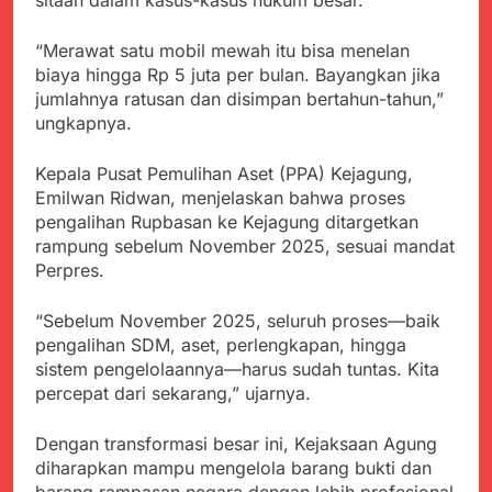
sitaan dalam kasus-kasus hukum besar.
Agustus 3, 2026
Pastikan Penanganan
Kapolresta Sumenep
Berjalan Sesuai
Sambut Kedatangan
“Merawat satu mobil mewah itu bisa menelan
Prosedur
Korban Evakuasi KM
biaya hingga Rp 5 juta per bulan. Bayangkan jika
Agustus 3, 2026
Mutiara Sentosa 2 di
jumlahnya ratusan dan disimpan bertahun-tahun,”
Bukti Transfer dan Janji
Pelabuhan Kalianget
Bertemu di Jalan
ungkapnya.
Disorot, Dugaan
Agustus 3, 2026
Kedekatan Kepala KUA
Sekdis Pendidikan Buka
Kepala Pusat Pemulihan Aset (PPA) Kejagung,
Pabuaran dengan Istri
Rakor Dewan
Emilwan Ridwan, menjelaskan bahwa proses
Warga Mengemuka
Pendidikan Bersama
Agustus 3, 2026
pengalihan Rupbasan ke Kejagung ditargetkan
Mitra Pendidikan di
Gercap Camat Arjasa
rampung sebelum November 2025, sesuai mandat
Kabupaten Sukabumi
Langsung Turun
Perpres.
Lapangan Temui Warga
Agustus 3, 2026
Desa Paseraman yang
Poktan Kadupugur
“Sebelum November 2025, seluruh proses—baik
Lumpuh dan Hidup
Laksanakan Program
pengalihan SDM, aset, perlengkapan, hingga
Sebatang Kara
Oplah Non Rawa dan
Agustus 2, 2026
sistem pengelolaannya—harus sudah tuntas. Kita
PJIT 2026, Dukung
percepat dari sekarang,” ujarnya.
Ketersediaan Air Irigasi
bagi Petani
Dengan transformasi besar ini, Kejaksaan Agung
diharapkan mampu mengelola barang bukti dan