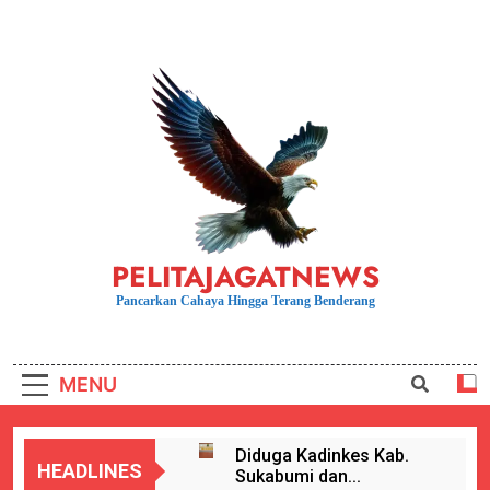
Skip
to
content
PELITAJAGATNEWS
Pancarkan Cahaya Hingga Terang Benderang
MENU
Diduga Kadinkes Kab.
HEADLINES
Sukabumi dan