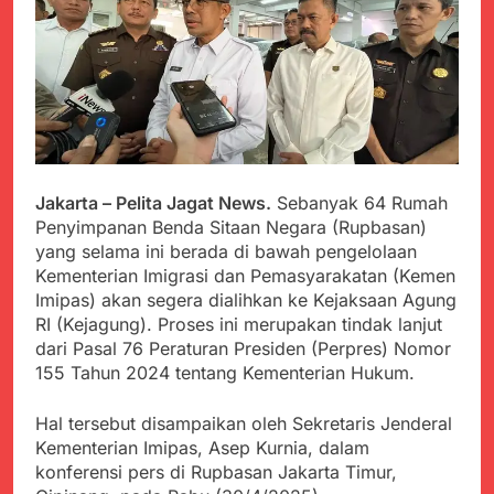
PORSADIN KE 7, SEKDA
ADE SEBUT
Juli 22, 2024
PENYELENGGARAAN
Terungkap Dalang
SANGAT BAIK
Pemasok BHP Alkes ke
Puskesmas-
Juli 22, 2024
Puskesmas se-
Warga Tersenyum
kabupaten Sukabumi
Bahagia Saat Satgas
selama 7 Tahun.
Yonif 310/KK Bagikan
Juli 22, 2024
Puluhan Pakaian
Diduga Kadinkes Kab.
Jakarta – Pelita Jagat News.
Sebanyak 64 Rumah
Sukabumi terlibat
Penyimpanan Benda Sitaan Negara (Rupbasan)
dalam pengadaan obat
Juli 22, 2024
yang selama ini berada di bawah pengelolaan
akan kadaluarsa di
Menkes diharap sidak
Kementerian Imigrasi dan Pemasyarakatan (Kemen
puskesmas.
ke Dinkes dan keseluruh
Imipas) akan segera dialihkan ke Kejaksaan Agung
Puskesmas di Kab.
Juli 21, 2024
RI (Kejagung). Proses ini merupakan tindak lanjut
Sukabumi terkait
Polres Sumenep
dari Pasal 76 Peraturan Presiden (Perpres) Nomor
Dugaan beredar nya
Ungkap Kasus
155 Tahun 2024 tentang Kementerian Hukum.
Obat obatan Kadaluarsa
Pencabulan Terhadap
Juli 21, 2024
Anak
Kisruh terkait Dugaan
Hal tersebut disampaikan oleh Sekretaris Jenderal
Puskesmas beli obat
Kementerian Imipas, Asep Kurnia, dalam
akan Kadaluarsa,Ketua
Juli 21, 2024
konferensi pers di Rupbasan Jakarta Timur,
Komisi 4 DPRD
Perindah Gereja,