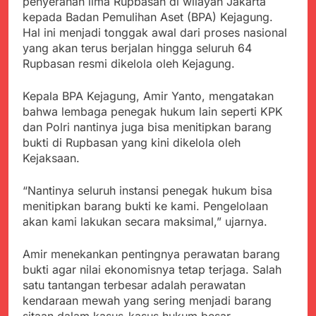
menyalahgunakan
penyerahan lima Rupbasan di wilayah Jakarta
Sambut Tahun Ajaran
Anggaran Thn 2023.
kepada Badan Pemulihan Aset (BPA) Kejagung.
Baru, Satgas Yonif
Hal ini menjadi tonggak awal dari proses nasional
310/KK Ajak Pelajar
Juli 19, 2024
Bersihkan Lingkungan
yang akan terus berjalan hingga seluruh 64
Selisih APBD Tahun
Sekolah
Rupbasan resmi dikelola oleh Kejagung.
2023 Kab.Sukabumi
Sebesar Rp 31 Miliar
Juli 16, 2024
Kepala BPA Kejagung, Amir Yanto, mengatakan
Wujud Kepedulian Polri,
bahwa lembaga penegak hukum lain seperti KPK
Kapolresta Sumenep
dan Polri nantinya juga bisa menitipkan barang
Koordinasikan dan
Agustus 5, 2026
Berangkatkan Empat
bukti di Rupbasan yang kini dikelola oleh
SMA Negeri Nyalindung
Korban Kebakaran KMP
Kejaksaan.
Sukabumi Diduga
Mutiara Sentosa 2 ke
Lakukan Pungutan
Agustus 4, 2026
Posko Pusat Tg. Perak
melalui Komite Sekolah,
“Nantinya seluruh instansi penegak hukum bisa
Ketua Umum FSP
Surabaya
Disorot karena Dinilai
menitipkan barang bukti ke kami. Pengelolaan
Maritim Indonesia
Bertentangan dengan
Bantah Isu Mogok
akan kami lakukan secara maksimal,” ujarnya.
Agustus 3, 2026
Edaran Disdik Jabar
Nasional TKBM: “Belum
Menjelajahi Potensi
Ada Keputusan Resmi”
Alam dan Kehangatan
Amir menekankan pentingnya perawatan barang
Gotong Royong di
bukti agar nilai ekonomisnya tetap terjaga. Salah
Agustus 3, 2026
Desa Sukakersa
satu tantangan terbesar adalah perawatan
Korban Tenggelam di
Perairan Giligenting
kendaraan mewah yang sering menjadi barang
Ditemukan, Polisi