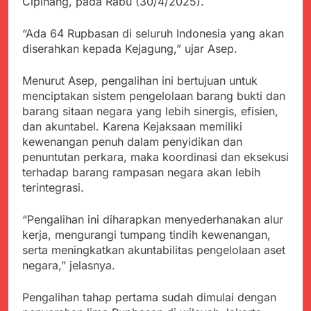
Cipinang, pada Rabu (30/4/2025).
Kabupaten Sukabumi
Satgas Yonif 310/KK
Angkat Bicara
Lakukan Pengecatan
Juli 21, 2024
“Ada 64 Rupbasan di seluruh Indonesia yang akan
Dan Pembenahan
Kadinkes kab. Sukabumi
diserahkan kepada Kejagung,” ujar Asep.
Angkat Bicara Terkait
Dugaan pembelian obat
Juli 21, 2024
Menurut Asep, pengalihan ini bertujuan untuk
yang akan Kadaluarsa
Diduga Pembelian Obat
menciptakan sistem pengelolaan barang bukti dan
oleh Puskesmas
oleh Puskesmas di
barang sitaan negara yang lebih sinergis, efisien,
Kab. Sukabumi yang
Juli 20, 2024
dan akuntabel. Karena Kejaksaan memiliki
akan Kadaluarsa.
Tunjukan
kewenangan penuh dalam penyidikan dan
Perhatiannya, Satgas
penuntutan perkara, maka koordinasi dan eksekusi
Yonif 310/KK Berikan
Juli 20, 2024
terhadap barang rampasan negara akan lebih
Bantuan Duka Cita
Polda Jabar Beberkan
terintegrasi.
Perkembangan
Terbaru Kasus Dago
Juli 20, 2024
“Pengalihan ini diharapkan menyederhanakan alur
Elos
Kejaksaan Negeri Kab
kerja, mengurangi tumpang tindih kewenangan,
Sukabumi didesak usut
serta meningkatkan akuntabilitas pengelolaan aset
Tuntas Dugaan
Juli 19, 2024
negara,” jelasnya.
penyelewengan
Diduga Kuat
Pengadaan Buku Simi
Inspektorat Kab,
Pengalihan tahap pertama sudah dimulai dengan
Sukabumi
Juli 19, 2024