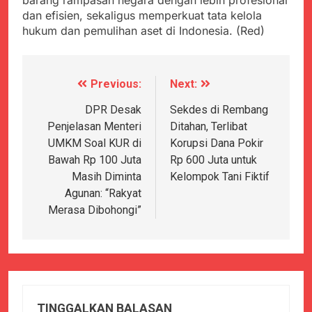
barang rampasan negara dengan lebih profesional
dan efisien, sekaligus memperkuat tata kelola
hukum dan pemulihan aset di Indonesia. (Red)
Previous:
Next:
Navigasi
pos
DPR Desak
Sekdes di Rembang
Penjelasan Menteri
Ditahan, Terlibat
UMKM Soal KUR di
Korupsi Dana Pokir
Bawah Rp 100 Juta
Rp 600 Juta untuk
Masih Diminta
Kelompok Tani Fiktif
Agunan: “Rakyat
Merasa Dibohongi”
TINGGALKAN BALASAN