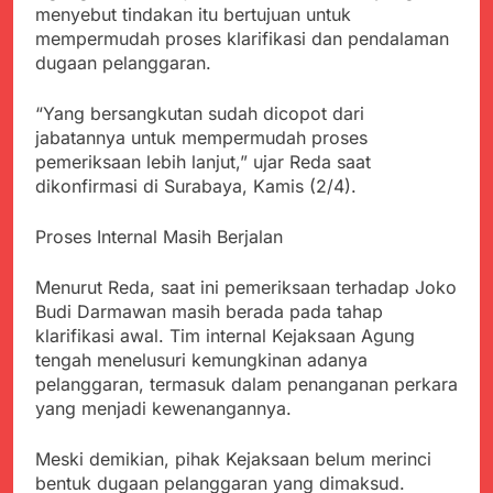
Kabupaten Sukabumi
menyebut tindakan itu bertujuan untuk
Satgas Yonif 310/KK
Angkat Bicara
mempermudah proses klarifikasi dan pendalaman
Lakukan Pengecatan
Juli 21, 2024
Dan Pembenahan
dugaan pelanggaran.
Kadinkes kab. Sukabumi
Angkat Bicara Terkait
Dugaan pembelian obat
“Yang bersangkutan sudah dicopot dari
Juli 21, 2024
yang akan Kadaluarsa
jabatannya untuk mempermudah proses
Diduga Pembelian Obat
oleh Puskesmas
pemeriksaan lebih lanjut,” ujar Reda saat
oleh Puskesmas di
Kab. Sukabumi yang
dikonfirmasi di Surabaya, Kamis (2/4).
Juli 20, 2024
akan Kadaluarsa.
Tunjukan
Perhatiannya, Satgas
Proses Internal Masih Berjalan
Yonif 310/KK Berikan
Juli 20, 2024
Bantuan Duka Cita
Menurut Reda, saat ini pemeriksaan terhadap Joko
Polda Jabar Beberkan
Perkembangan
Budi Darmawan masih berada pada tahap
Terbaru Kasus Dago
klarifikasi awal. Tim internal Kejaksaan Agung
Juli 20, 2024
Elos
tengah menelusuri kemungkinan adanya
Kejaksaan Negeri Kab
Sukabumi didesak usut
pelanggaran, termasuk dalam penanganan perkara
Tuntas Dugaan
yang menjadi kewenangannya.
Juli 19, 2024
penyelewengan
Diduga Kuat
Pengadaan Buku Simi
Inspektorat Kab,
Meski demikian, pihak Kejaksaan belum merinci
Sukabumi
Juli 19, 2024
bentuk dugaan pelanggaran yang dimaksud.