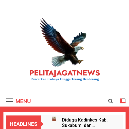
Skip
to
content
PELITAJAGATNEWS
Pancarkan Cahaya Hingga Terang Benderang
MENU
Diduga Kadinkes Kab.
HEADLINES
Sukabumi dan