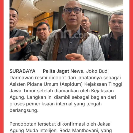
PORSADIN KE 7, SEKDA
ADE SEBUT
Juli 22, 2024
PENYELENGGARAAN
Terungkap Dalang
SANGAT BAIK
Pemasok BHP Alkes ke
Puskesmas-
Juli 22, 2024
Puskesmas se-
Warga Tersenyum
kabupaten Sukabumi
Bahagia Saat Satgas
selama 7 Tahun.
Yonif 310/KK Bagikan
Juli 22, 2024
Puluhan Pakaian
Diduga Kadinkes Kab.
Sukabumi terlibat
dalam pengadaan obat
Juli 22, 2024
akan kadaluarsa di
SURABAYA — Pelita Jagat News.
Joko Budi
Menkes diharap sidak
puskesmas.
Darmawan resmi dicopot dari jabatannya sebagai
ke Dinkes dan keseluruh
Asisten Pidana Umum (Aspidum) Kejaksaan Tinggi
Puskesmas di Kab.
Juli 21, 2024
Sukabumi terkait
Jawa Timur setelah diamankan oleh Kejaksaan
Polres Sumenep
Dugaan beredar nya
Agung. Langkah ini diambil sebagai bagian dari
Ungkap Kasus
Obat obatan Kadaluarsa
proses pemeriksaan internal yang tengah
Pencabulan Terhadap
Juli 21, 2024
Anak
berlangsung.
Kisruh terkait Dugaan
Puskesmas beli obat
Pencopotan tersebut dikonfirmasi oleh Jaksa
akan Kadaluarsa,Ketua
Juli 21, 2024
Komisi 4 DPRD
Agung Muda Intelijen, Reda Manthovani, yang
Perindah Gereja,