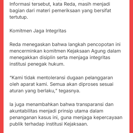
menyalahgunakan
Sambut Tahun Ajaran
Informasi tersebut, kata Reda, masih menjadi
Anggaran Thn 2023.
Baru, Satgas Yonif
bagian dari materi pemeriksaan yang bersifat
310/KK Ajak Pelajar
Juli 19, 2024
tertutup.
Bersihkan Lingkungan
Selisih APBD Tahun
Sekolah
2023 Kab.Sukabumi
Komitmen Jaga Integritas
Sebesar Rp 31 Miliar
Juli 16, 2024
Data Ganda Capai 6
Reda menegaskan bahwa langkah pencopotan ini
Juta, BGN Benahi Basis
mencerminkan komitmen Kejaksaan Agung dalam
Penerima Program
Agustus 6, 2026
menegakkan disiplin serta menjaga integritas
Makan Bergizi Gratis
Zulhas Pastikan SPPG
institusi penegak hukum.
di Wilayah 3T Tuntas
Pekan Ini, Integrasi
Agustus 6, 2026
“Kami tidak mentoleransi dugaan pelanggaran
Data MBG Hampir
Bobby Maulana Pastikan
oleh aparat kami. Semua akan diproses sesuai
Rampung
Kawasan Kuliner Ahmad
aturan yang berlaku,” tegasnya.
Yani Tetap Bersih,
Agustus 6, 2026
Pemkot Sukabumi
Ribuan Warga Padati
Ia juga menambahkan bahwa transparansi dan
Perkuat Penataan
Peringatan Hari ASI
Pedagang dan
akuntabilitas menjadi prinsip utama dalam
Sedunia di Cibadak,
Agustus 6, 2026
Pengelolaan Sampah
penanganan kasus ini, guna menjaga kepercayaan
PDIP Tegaskan ASI
Wujud Kepedulian Polri,
publik terhadap institusi Kejaksaan.
adalah Investasi
Kapolresta Sumenep
Peradaban dan Upaya
Koordinasikan dan