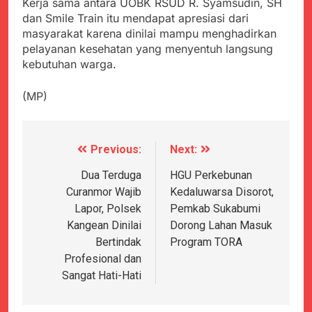
Agustus 5, 2026
Kerja sama antara UOBK RSUD R. Syamsudin, SH
Cegah Stunting
Berangkatkan Empat
SMA Negeri Nyalindung
dan Smile Train itu mendapat apresiasi dari
Korban Kebakaran KMP
Sukabumi Diduga
masyarakat karena dinilai mampu menghadirkan
Mutiara Sentosa 2 ke
Lakukan Pungutan
Agustus 4, 2026
pelayanan kesehatan yang menyentuh langsung
Posko Pusat Tg. Perak
melalui Komite Sekolah,
Ketua Umum FSP
kebutuhan warga.
Surabaya
Disorot karena Dinilai
Maritim Indonesia
Bertentangan dengan
Bantah Isu Mogok
Agustus 3, 2026
(MP)
Edaran Disdik Jabar
Nasional TKBM: “Belum
Menjelajahi Potensi
Ada Keputusan Resmi”
Alam dan Kehangatan
Gotong Royong di
Agustus 3, 2026
Desa Sukakersa
Previous:
Next:
Navigasi
Korban Tenggelam di
Perairan Giligenting
pos
Dua Terduga
HGU Perkebunan
Ditemukan, Polisi
Agustus 3, 2026
Curanmor Wajib
Kedaluwarsa Disorot,
Pastikan Penanganan
Kapolresta Sumenep
Berjalan Sesuai
Lapor, Polsek
Pemkab Sukabumi
Sambut Kedatangan
Prosedur
Kangean Dinilai
Dorong Lahan Masuk
Korban Evakuasi KM
Agustus 3, 2026
Mutiara Sentosa 2 di
Bertindak
Program TORA
Pelabuhan Kalianget
Profesional dan
Sangat Hati-Hati