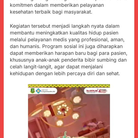
Kabupaten Sukabumi
komitmen dalam memberikan pelayanan
Satgas Yonif 310/KK
Angkat Bicara
Lakukan Pengecatan
kesehatan terbaik bagi masyarakat.
Juli 21, 2024
Dan Pembenahan
Kadinkes kab. Sukabumi
Angkat Bicara Terkait
Kegiatan tersebut menjadi langkah nyata dalam
Dugaan pembelian obat
membantu meningkatkan kualitas hidup pasien
Juli 21, 2024
yang akan Kadaluarsa
melalui pelayanan medis yang profesional, aman,
Diduga Pembelian Obat
oleh Puskesmas
oleh Puskesmas di
dan humanis. Program sosial ini juga diharapkan
Kab. Sukabumi yang
dapat memberikan harapan baru bagi para pasien,
Juli 20, 2024
akan Kadaluarsa.
khususnya anak-anak penderita bibir sumbing dan
Tunjukan
Perhatiannya, Satgas
celah langit-langit, agar dapat menjalani
Yonif 310/KK Berikan
kehidupan dengan lebih percaya diri dan sehat.
Juli 20, 2024
Bantuan Duka Cita
Polda Jabar Beberkan
Perkembangan
Terbaru Kasus Dago
Juli 20, 2024
Elos
Kejaksaan Negeri Kab
Sukabumi didesak usut
Tuntas Dugaan
Juli 19, 2024
penyelewengan
Diduga Kuat
Pengadaan Buku Simi
Inspektorat Kab,
Sukabumi
Juli 19, 2024