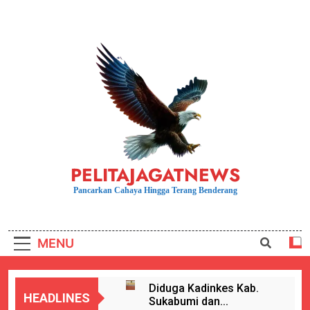
Skip
to
content
PELITAJAGATNEWS
Pancarkan Cahaya Hingga Terang Benderang
MENU
Diduga Kadinkes Kab.
HEADLINES
Sukabumi dan