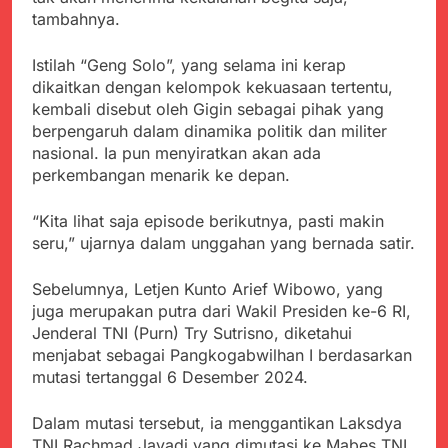
menyalahgunakan
Sambut Tahun Ajaran
tambahnya.
Anggaran Thn 2023.
Baru, Satgas Yonif
310/KK Ajak Pelajar
Juli 19, 2024
Istilah “Geng Solo”, yang selama ini kerap
Bersihkan Lingkungan
Selisih APBD Tahun
dikaitkan dengan kelompok kekuasaan tertentu,
Sekolah
2023 Kab.Sukabumi
kembali disebut oleh Gigin sebagai pihak yang
Sebesar Rp 31 Miliar
Juli 16, 2024
berpengaruh dalam dinamika politik dan militer
Jaga Keamanan
nasional. Ia pun menyiratkan akan ada
Lingkungan Sekolah,
perkembangan menarik ke depan.
Aiptu Sujarwo Beri
Agustus 10, 2026
Edukasi Kamtibmas
Ketua DPD JWI
kepada Siswa SDN
“Kita lihat saja episode berikutnya, pasti makin
Sukabumi Raya
Cipriangan
seru,” ujarnya dalam unggahan yang bernada satir.
Ingatkan Pentingnya
Agustus 8, 2026
Verifikasi Isu Dugaan
Aksi Humanis Polri:
terhadap Kepala KUA
Sebelumnya, Letjen Kunto Arief Wibowo, yang
Kapolsek Kebonpedes
Pabuaran
juga merupakan putra dari Wakil Presiden ke-6 RI,
Bantu Lansia dengan
Agustus 7, 2026
Kursi Roda, Warga Haru
Jenderal TNI (Purn) Try Sutrisno, diketahui
Data Ganda Capai 6
dan Bersyukur
menjabat sebagai Pangkogabwilhan I berdasarkan
Juta, BGN Benahi Basis
mutasi tertanggal 6 Desember 2024.
Penerima Program
Agustus 6, 2026
Makan Bergizi Gratis
Zulhas Pastikan SPPG
Dalam mutasi tersebut, ia menggantikan Laksdya
di Wilayah 3T Tuntas
TNI Rachmad Jayadi yang dimutasi ke Mabes TNI
Pekan Ini, Integrasi