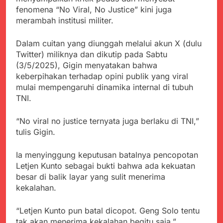
Kabupaten Sukabumi
Satgas Yonif 310/KK
fenomena “No Viral, No Justice” kini juga
Angkat Bicara
Lakukan Pengecatan
merambah institusi militer.
Juli 21, 2024
Dan Pembenahan
Kadinkes kab. Sukabumi
Angkat Bicara Terkait
Dalam cuitan yang diunggah melalui akun X (dulu
Dugaan pembelian obat
Juli 21, 2024
Twitter) miliknya dan dikutip pada Sabtu
yang akan Kadaluarsa
Diduga Pembelian Obat
(3/5/2025), Gigin menyatakan bahwa
oleh Puskesmas
oleh Puskesmas di
keberpihakan terhadap opini publik yang viral
Kab. Sukabumi yang
Juli 20, 2024
mulai mempengaruhi dinamika internal di tubuh
akan Kadaluarsa.
Tunjukan
TNI.
Perhatiannya, Satgas
Yonif 310/KK Berikan
Juli 20, 2024
“No viral no justice ternyata juga berlaku di TNI,”
Bantuan Duka Cita
Polda Jabar Beberkan
tulis Gigin.
Perkembangan
Terbaru Kasus Dago
Juli 20, 2024
Ia menyinggung keputusan batalnya pencopotan
Elos
Kejaksaan Negeri Kab
Letjen Kunto sebagai bukti bahwa ada kekuatan
Sukabumi didesak usut
besar di balik layar yang sulit menerima
Tuntas Dugaan
Juli 19, 2024
kekalahan.
penyelewengan
Diduga Kuat
Pengadaan Buku Simi
Inspektorat Kab,
“Letjen Kunto pun batal dicopot. Geng Solo tentu
Sukabumi
Juli 19, 2024
tak akan menerima kekalahan begitu saja,”