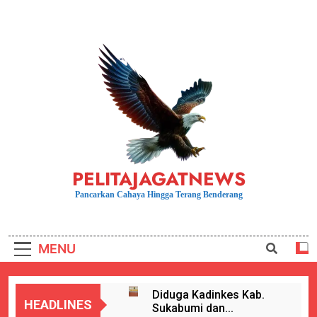
Skip
to
content
PELITAJAGATNEWS
Pancarkan Cahaya Hingga Terang Benderang
MENU
Diduga Kadinkes Kab.
HEADLINES
Sukabumi dan