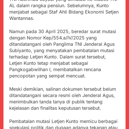
Agustus 6, 2026
Data MBG Hampir
AL dalam rangka pensiun. Sebelumnya, Kunto
Bobby Maulana Pastikan
Rampung
menjabat sebagai Staf Ahli Bidang Ekonomi Setjen
Kawasan Kuliner Ahmad
Wantannas.
Yani Tetap Bersih,
Agustus 6, 2026
Pemkot Sukabumi
Ribuan Warga Padati
Perkuat Penataan
Namun pada 30 April 2025, beredar surat mutasi
Peringatan Hari ASI
Pedagang dan
Sedunia di Cibadak,
dengan Nomor Kep/554.a/IV/2025 yang
Agustus 6, 2026
Pengelolaan Sampah
PDIP Tegaskan ASI
ditandatangani oleh Panglima TNI Jenderal Agus
Wujud Kepedulian Polri,
adalah Investasi
Subiyanto, yang menyatakan pembatalan mutasi
Kapolresta Sumenep
Peradaban dan Upaya
Koordinasikan dan
terhadap Letjen Kunto. Dalam surat tersebut,
Agustus 5, 2026
Cegah Stunting
Berangkatkan Empat
Letjen Kunto tetap menjabat sebagai
SMA Negeri Nyalindung
Korban Kebakaran KMP
Pangkogabwilhan I, membatalkan rencana
Sukabumi Diduga
Mutiara Sentosa 2 ke
Lakukan Pungutan
pencopotan yang sempat mencuat.
Agustus 4, 2026
Posko Pusat Tg. Perak
melalui Komite Sekolah,
Ketua Umum FSP
Surabaya
Disorot karena Dinilai
Maritim Indonesia
Meski demikian, salinan dokumen tersebut belum
Bertentangan dengan
Bantah Isu Mogok
ditandatangani secara resmi oleh Jenderal Agus,
Agustus 3, 2026
Edaran Disdik Jabar
Nasional TKBM: “Belum
menimbulkan tanda tanya di publik tentang
Ada Keputusan Resmi”
kejelasan dan finalitas keputusan tersebut.
Pembatalan mutasi Letjen Kunto memicu berbagai
spekulasi politik dan dugaan adanya tekanan atau