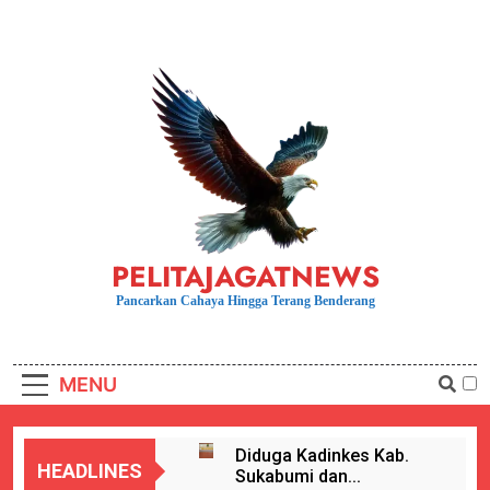
Skip
to
content
PELITAJAGATNEWS
Pancarkan Cahaya Hingga Terang Benderang
MENU
Diduga Kadinkes Kab.
HEADLINES
Sukabumi dan