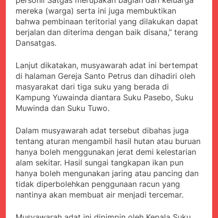
personil Satgas merupakan bagian dari keluarga
menyalahgunakan
Sambut Tahun Ajaran
Anggaran Thn 2023.
mereka (warga) serta ini juga membuktikan
Baru, Satgas Yonif
bahwa pembinaan teritorial yang dilakukan dapat
310/KK Ajak Pelajar
Juli 19, 2024
berjalan dan diterima dengan baik disana,” terang
Bersihkan Lingkungan
Selisih APBD Tahun
Sekolah
Dansatgas.
2023 Kab.Sukabumi
Sebesar Rp 31 Miliar
Juli 16, 2024
Lanjut dikatakan, musyawarah adat ini bertempat
Data Ganda Capai 6
di halaman Gereja Santo Petrus dan dihadiri oleh
Juta, BGN Benahi Basis
masyarakat dari tiga suku yang berada di
Penerima Program
Agustus 6, 2026
Kampung Yuwainda diantara Suku Pasebo, Suku
Makan Bergizi Gratis
Zulhas Pastikan SPPG
Muwinda dan Suku Tuwo.
di Wilayah 3T Tuntas
Pekan Ini, Integrasi
Agustus 6, 2026
Data MBG Hampir
Dalam musyawarah adat tersebut dibahas juga
Bobby Maulana Pastikan
Rampung
tentang aturan mengambil hasil hutan atau buruan
Kawasan Kuliner Ahmad
hanya boleh menggunakan jerat demi kelestarian
Yani Tetap Bersih,
Agustus 6, 2026
Pemkot Sukabumi
alam sekitar. Hasil sungai tangkapan ikan pun
Ribuan Warga Padati
Perkuat Penataan
hanya boleh mengunakan jaring atau pancing dan
Peringatan Hari ASI
Pedagang dan
tidak diperbolehkan penggunaan racun yang
Sedunia di Cibadak,
Agustus 6, 2026
Pengelolaan Sampah
PDIP Tegaskan ASI
nantinya akan membuat air menjadi tercemar.
Wujud Kepedulian Polri,
adalah Investasi
Kapolresta Sumenep
Peradaban dan Upaya
Koordinasikan dan
Musyawarah adat ini dipimpin oleh Kepala Suku