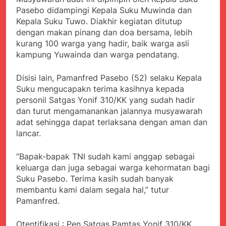
Agustus 5, 2026
Cegah Stunting
Berangkatkan Empat
Pasebo didampingi Kepala Suku Muwinda dan
SMA Negeri Nyalindung
Korban Kebakaran KMP
Kepala Suku Tuwo. Diakhir kegiatan ditutup
Sukabumi Diduga
Mutiara Sentosa 2 ke
Lakukan Pungutan
dengan makan pinang dan doa bersama, lebih
Agustus 4, 2026
Posko Pusat Tg. Perak
melalui Komite Sekolah,
kurang 100 warga yang hadir, baik warga asli
Ketua Umum FSP
Surabaya
Disorot karena Dinilai
kampung Yuwainda dan warga pendatang.
Maritim Indonesia
Bertentangan dengan
Bantah Isu Mogok
Agustus 3, 2026
Edaran Disdik Jabar
Nasional TKBM: “Belum
Disisi lain, Pamanfred Pasebo (52) selaku Kepala
Menjelajahi Potensi
Ada Keputusan Resmi”
Suku mengucapakn terima kasihnya kepada
Alam dan Kehangatan
Gotong Royong di
personil Satgas Yonif 310/KK yang sudah hadir
Agustus 3, 2026
Desa Sukakersa
dan turut mengamanankan jalannya musyawarah
Korban Tenggelam di
adat sehingga dapat terlaksana dengan aman dan
Perairan Giligenting
Ditemukan, Polisi
lancar.
Agustus 3, 2026
Pastikan Penanganan
Kapolresta Sumenep
Berjalan Sesuai
Sambut Kedatangan
“Bapak-bapak TNI sudah kami anggap sebagai
Prosedur
Korban Evakuasi KM
keluarga dan juga sebagai warga kehormatan bagi
Agustus 3, 2026
Mutiara Sentosa 2 di
Suku Pasebo. Terima kasih sudah banyak
Pelabuhan Kalianget
membantu kami dalam segala hal,” tutur
Pamanfred.
Otentifikasi : Pen Satgas Pamtas Yonif 310/KK.