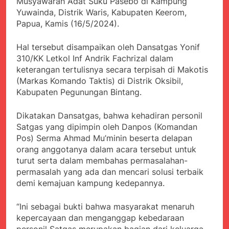
Musyawarah Adat Suku Pasebo di Kampung
Kabupaten Sukabumi
Satgas Yonif 310/KK
Yuwainda, Distrik Waris, Kabupaten Keerom,
Angkat Bicara
Lakukan Pengecatan
Juli 21, 2024
Papua, Kamis (16/5/2024).
Dan Pembenahan
Kadinkes kab. Sukabumi
Angkat Bicara Terkait
Hal tersebut disampaikan oleh Dansatgas Yonif
Dugaan pembelian obat
Juli 21, 2024
310/KK Letkol Inf Andrik Fachrizal dalam
yang akan Kadaluarsa
Diduga Pembelian Obat
keterangan tertulisnya secara terpisah di Makotis
oleh Puskesmas
oleh Puskesmas di
(Markas Komando Taktis) di Distrik Oksibil,
Kab. Sukabumi yang
Juli 20, 2024
Kabupaten Pegunungan Bintang.
akan Kadaluarsa.
Tunjukan
Perhatiannya, Satgas
Dikatakan Dansatgas, bahwa kehadiran personil
Yonif 310/KK Berikan
Juli 20, 2024
Satgas yang dipimpin oleh Danpos (Komandan
Bantuan Duka Cita
Polda Jabar Beberkan
Pos) Serma Ahmad Mu’minin beserta delapan
Perkembangan
orang anggotanya dalam acara tersebut untuk
Terbaru Kasus Dago
Juli 20, 2024
turut serta dalam membahas permasalahan-
Elos
Kejaksaan Negeri Kab
permasalah yang ada dan mencari solusi terbaik
Sukabumi didesak usut
demi kemajuan kampung kedepannya.
Tuntas Dugaan
Juli 19, 2024
penyelewengan
Diduga Kuat
Pengadaan Buku Simi
“Ini sebagai bukti bahwa masyarakat menaruh
Inspektorat Kab,
kepercayaan dan menganggap kebedaraan
Sukabumi
Juli 19, 2024