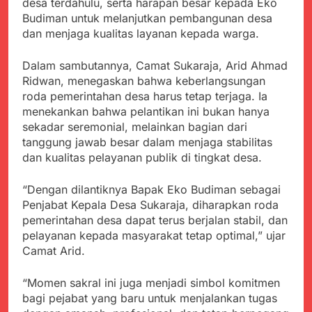
menyalahgunakan
desa terdahulu, serta harapan besar kepada Eko
Sambut Tahun Ajaran
Anggaran Thn 2023.
Budiman untuk melanjutkan pembangunan desa
Baru, Satgas Yonif
dan menjaga kualitas layanan kepada warga.
310/KK Ajak Pelajar
Juli 19, 2024
Bersihkan Lingkungan
Selisih APBD Tahun
Sekolah
Dalam sambutannya, Camat Sukaraja, Arid Ahmad
2023 Kab.Sukabumi
Sebesar Rp 31 Miliar
Ridwan, menegaskan bahwa keberlangsungan
Juli 16, 2024
roda pemerintahan desa harus tetap terjaga. Ia
Data Ganda Capai 6
menekankan bahwa pelantikan ini bukan hanya
Juta, BGN Benahi Basis
Penerima Program
sekadar seremonial, melainkan bagian dari
Agustus 6, 2026
Makan Bergizi Gratis
tanggung jawab besar dalam menjaga stabilitas
Zulhas Pastikan SPPG
dan kualitas pelayanan publik di tingkat desa.
di Wilayah 3T Tuntas
Pekan Ini, Integrasi
Agustus 6, 2026
Data MBG Hampir
“Dengan dilantiknya Bapak Eko Budiman sebagai
Bobby Maulana Pastikan
Rampung
Penjabat Kepala Desa Sukaraja, diharapkan roda
Kawasan Kuliner Ahmad
Yani Tetap Bersih,
pemerintahan desa dapat terus berjalan stabil, dan
Agustus 6, 2026
Pemkot Sukabumi
pelayanan kepada masyarakat tetap optimal,” ujar
Ribuan Warga Padati
Perkuat Penataan
Camat Arid.
Peringatan Hari ASI
Pedagang dan
Sedunia di Cibadak,
Agustus 6, 2026
Pengelolaan Sampah
PDIP Tegaskan ASI
“Momen sakral ini juga menjadi simbol komitmen
Wujud Kepedulian Polri,
adalah Investasi
Kapolresta Sumenep
bagi pejabat yang baru untuk menjalankan tugas
Peradaban dan Upaya
Koordinasikan dan