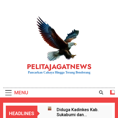
Skip
to
content
PELITAJAGATNEWS
Pancarkan Cahaya Hingga Terang Benderang
MENU
Diduga Kadinkes Kab.
HEADLINES
Sukabumi dan