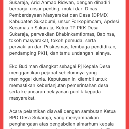
Kabupaten Sukabumi
Sukaraja, Arid Ahmad Ridwan, dengan dihadiri
Satgas Yonif 310/KK
Angkat Bicara
berbagai unsur penting, mulai dari Dinas
Lakukan Pengecatan
Juli 21, 2024
Pemberdayaan Masyarakat dan Desa (DPMD)
Dan Pembenahan
Kadinkes kab. Sukabumi
Kabupaten Sukabumi, unsur Forkopimcam, Apdesi
Angkat Bicara Terkait
Kecamatan Sukaraja, Ketua TP PKK Desa
Dugaan pembelian obat
Juli 21, 2024
Sukaraja, perwakilan Bhabinkamtibmas, Babinsa,
yang akan Kadaluarsa
Diduga Pembelian Obat
oleh Puskesmas
tokoh masyarakat, tokoh pemuda, serta
oleh Puskesmas di
perwakilan dari Puskesmas, lembaga pendidikan,
Kab. Sukabumi yang
Juli 20, 2024
pendamping PKH, dan tamu undangan lainnya.
akan Kadaluarsa.
Tunjukan
Perhatiannya, Satgas
Eko Budiman diangkat sebagai Pj Kepala Desa
Yonif 310/KK Berikan
Juli 20, 2024
menggantikan pejabat sebelumnya yang
Bantuan Duka Cita
Polda Jabar Beberkan
meninggal dunia. Keputusan ini diambil untuk
Perkembangan
memastikan keberlanjutan pemerintahan desa
Terbaru Kasus Dago
Juli 20, 2024
serta kelancaran pelayanan publik kepada
Elos
Kejaksaan Negeri Kab
masyarakat.
Sukabumi didesak usut
Tuntas Dugaan
Juli 19, 2024
penyelewengan
Acara pelantikan diawali dengan sambutan Ketua
Diduga Kuat
Pengadaan Buku Simi
BPD Desa Sukaraja, yang menyampaikan
Inspektorat Kab,
penghargaan atas pengabdian almarhum kepala
Sukabumi
Juli 19, 2024