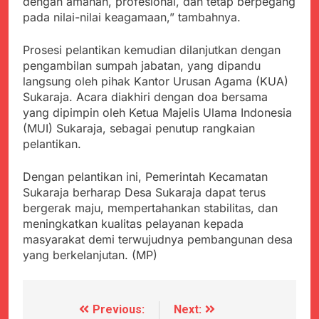
dengan amanah, profesional, dan tetap berpegang
Agustus 5, 2026
Cegah Stunting
Berangkatkan Empat
pada nilai-nilai keagamaan,” tambahnya.
SMA Negeri Nyalindung
Korban Kebakaran KMP
Sukabumi Diduga
Mutiara Sentosa 2 ke
Lakukan Pungutan
Agustus 4, 2026
Prosesi pelantikan kemudian dilanjutkan dengan
Posko Pusat Tg. Perak
melalui Komite Sekolah,
Ketua Umum FSP
pengambilan sumpah jabatan, yang dipandu
Surabaya
Disorot karena Dinilai
Maritim Indonesia
langsung oleh pihak Kantor Urusan Agama (KUA)
Bertentangan dengan
Bantah Isu Mogok
Agustus 3, 2026
Sukaraja. Acara diakhiri dengan doa bersama
Edaran Disdik Jabar
Nasional TKBM: “Belum
Menjelajahi Potensi
yang dipimpin oleh Ketua Majelis Ulama Indonesia
Ada Keputusan Resmi”
Alam dan Kehangatan
(MUI) Sukaraja, sebagai penutup rangkaian
Gotong Royong di
Agustus 3, 2026
pelantikan.
Desa Sukakersa
Korban Tenggelam di
Perairan Giligenting
Dengan pelantikan ini, Pemerintah Kecamatan
Ditemukan, Polisi
Agustus 3, 2026
Sukaraja berharap Desa Sukaraja dapat terus
Pastikan Penanganan
Kapolresta Sumenep
bergerak maju, mempertahankan stabilitas, dan
Berjalan Sesuai
Sambut Kedatangan
meningkatkan kualitas pelayanan kepada
Prosedur
Korban Evakuasi KM
Agustus 3, 2026
masyarakat demi terwujudnya pembangunan desa
Mutiara Sentosa 2 di
yang berkelanjutan. (MP)
Pelabuhan Kalianget
Previous:
Next:
Navigasi