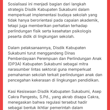
menyalahgunakan
Sambut Tahun Ajaran
Sosialisasi ini menjadi bagian dari langkah
Anggaran Thn 2023.
Baru, Satgas Yonif
strategis Disdik Kabupaten Sukabumi dalam
310/KK Ajak Pelajar
Juli 19, 2024
memperkuat implementasi budaya sekolah yang
Bersihkan Lingkungan
Selisih APBD Tahun
tidak hanya berorientasi pada capaian akademik,
Sekolah
2023 Kab.Sukabumi
tetapi juga memberikan perhatian terhadap
Sebesar Rp 31 Miliar
Juli 16, 2024
perlindungan fisik serta kesehatan psikologis
Ketua DPD JWI
peserta didik di lingkungan sekolah.
Sukabumi Raya
Ingatkan Pentingnya
Agustus 8, 2026
Dalam pelaksanaannya, Disdik Kabupaten
Verifikasi Isu Dugaan
Aksi Humanis Polri:
Sukabumi turut menggandeng Dinas
terhadap Kepala KUA
Kapolsek Kebonpedes
Pabuaran
Pemberdayaan Perempuan dan Perlindungan Anak
Bantu Lansia dengan
Agustus 7, 2026
(DP3A) Kabupaten Sukabumi sebagai mitra
Kursi Roda, Warga Haru
Data Ganda Capai 6
narasumber lintas sektoral guna memperkuat
dan Bersyukur
Juta, BGN Benahi Basis
pemahaman sekolah terkait perlindungan anak dan
Penerima Program
Agustus 6, 2026
pencegahan kekerasan di lingkungan pendidikan.
Makan Bergizi Gratis
Zulhas Pastikan SPPG
di Wilayah 3T Tuntas
Kasi Kesiswaan Disdik Kabupaten Sukabumi, Asep
Pekan Ini, Integrasi
Agustus 6, 2026
Cakra Pangestu, S.Pd., yang akrab disapa Cakra,
Data MBG Hampir
Bobby Maulana Pastikan
menegaskan bahwa regulasi tersebut hadir
Rampung
Kawasan Kuliner Ahmad
sebagai bentuk ikhtiar pemerintah dalam
Yani Tetap Bersih,