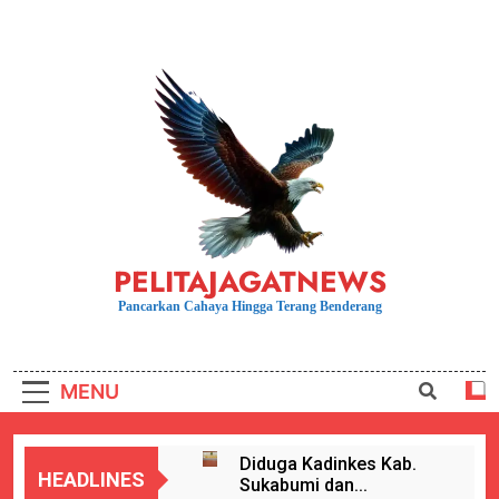
Skip
to
content
PELITAJAGATNEWS
Pancarkan Cahaya Hingga Terang Benderang
MENU
Diduga Kadinkes Kab.
HEADLINES
Sukabumi dan