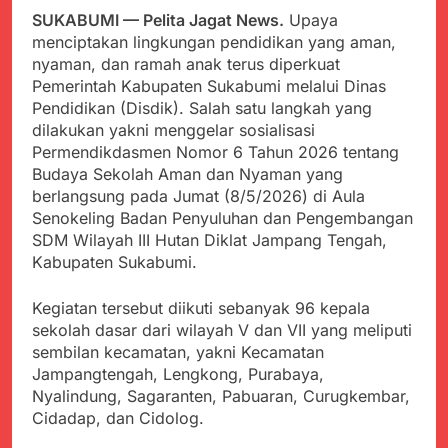
Kabupaten Sukabumi
Satgas Yonif 310/KK
SUKABUMI — Pelita Jagat News.
Upaya
Angkat Bicara
Lakukan Pengecatan
Juli 21, 2024
menciptakan lingkungan pendidikan yang aman,
Dan Pembenahan
Kadinkes kab. Sukabumi
nyaman, dan ramah anak terus diperkuat
Angkat Bicara Terkait
Pemerintah Kabupaten Sukabumi melalui Dinas
Dugaan pembelian obat
Juli 21, 2024
Pendidikan (Disdik). Salah satu langkah yang
yang akan Kadaluarsa
Diduga Pembelian Obat
dilakukan yakni menggelar sosialisasi
oleh Puskesmas
oleh Puskesmas di
Permendikdasmen Nomor 6 Tahun 2026 tentang
Kab. Sukabumi yang
Juli 20, 2024
Budaya Sekolah Aman dan Nyaman yang
akan Kadaluarsa.
Tunjukan
berlangsung pada Jumat (8/5/2026) di Aula
Perhatiannya, Satgas
Senokeling Badan Penyuluhan dan Pengembangan
Yonif 310/KK Berikan
Juli 20, 2024
SDM Wilayah III Hutan Diklat Jampang Tengah,
Bantuan Duka Cita
Polda Jabar Beberkan
Kabupaten Sukabumi.
Perkembangan
Terbaru Kasus Dago
Juli 20, 2024
Kegiatan tersebut diikuti sebanyak 96 kepala
Elos
Kejaksaan Negeri Kab
sekolah dasar dari wilayah V dan VII yang meliputi
Sukabumi didesak usut
sembilan kecamatan, yakni Kecamatan
Tuntas Dugaan
Juli 19, 2024
Jampangtengah, Lengkong, Purabaya,
penyelewengan
Diduga Kuat
Nyalindung, Sagaranten, Pabuaran, Curugkembar,
Pengadaan Buku Simi
Inspektorat Kab,
Cidadap, dan Cidolog.
Sukabumi
Juli 19, 2024