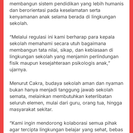
Agustus 6, 2026
membangun sistem pendidikan yang lebih humanis
Pemkot Sukabumi
Ribuan Warga Padati
dan berorientasi pada keselamatan serta
Perkuat Penataan
Peringatan Hari ASI
Pedagang dan
kenyamanan anak selama berada di lingkungan
Sedunia di Cibadak,
Agustus 6, 2026
Pengelolaan Sampah
sekolah.
PDIP Tegaskan ASI
Wujud Kepedulian Polri,
adalah Investasi
Kapolresta Sumenep
Peradaban dan Upaya
“Melalui regulasi ini kami berharap para kepala
Koordinasikan dan
Agustus 5, 2026
Cegah Stunting
sekolah memahami secara utuh bagaimana
Berangkatkan Empat
SMA Negeri Nyalindung
Korban Kebakaran KMP
membangun tata nilai, sikap, dan kebiasaan di
Sukabumi Diduga
Mutiara Sentosa 2 ke
lingkungan sekolah yang menjamin perlindungan
Lakukan Pungutan
Agustus 4, 2026
Posko Pusat Tg. Perak
fisik maupun kesejahteraan psikologis anak,”
melalui Komite Sekolah,
Ketua Umum FSP
Surabaya
Disorot karena Dinilai
ujarnya.
Maritim Indonesia
Bertentangan dengan
Bantah Isu Mogok
Agustus 3, 2026
Edaran Disdik Jabar
Nasional TKBM: “Belum
Menurut Cakra, budaya sekolah aman dan nyaman
Menjelajahi Potensi
Ada Keputusan Resmi”
bukan hanya menjadi tanggung jawab sekolah
Alam dan Kehangatan
semata, melainkan membutuhkan keterlibatan
Gotong Royong di
Agustus 3, 2026
Desa Sukakersa
seluruh elemen, mulai dari guru, orang tua, hingga
masyarakat sekitar.
“Kami ingin mendorong kolaborasi semua pihak
agar tercipta lingkungan belajar yang sehat, bebas