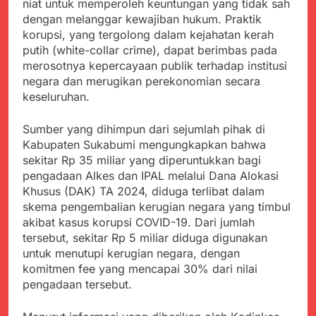
Agustus 5, 2026
niat untuk memperoleh keuntungan yang tidak sah
Cegah Stunting
Berangkatkan Empat
SMA Negeri Nyalindung
dengan melanggar kewajiban hukum. Praktik
Korban Kebakaran KMP
Sukabumi Diduga
korupsi, yang tergolong dalam kejahatan kerah
Mutiara Sentosa 2 ke
Lakukan Pungutan
Agustus 4, 2026
putih (white-collar crime), dapat berimbas pada
Posko Pusat Tg. Perak
melalui Komite Sekolah,
Ketua Umum FSP
Surabaya
merosotnya kepercayaan publik terhadap institusi
Disorot karena Dinilai
Maritim Indonesia
negara dan merugikan perekonomian secara
Bertentangan dengan
Bantah Isu Mogok
Agustus 3, 2026
keseluruhan.
Edaran Disdik Jabar
Nasional TKBM: “Belum
Menjelajahi Potensi
Ada Keputusan Resmi”
Alam dan Kehangatan
Sumber yang dihimpun dari sejumlah pihak di
Gotong Royong di
Agustus 3, 2026
Kabupaten Sukabumi mengungkapkan bahwa
Desa Sukakersa
Korban Tenggelam di
sekitar Rp 35 miliar yang diperuntukkan bagi
Perairan Giligenting
pengadaan Alkes dan IPAL melalui Dana Alokasi
Ditemukan, Polisi
Agustus 3, 2026
Khusus (DAK) TA 2024, diduga terlibat dalam
Pastikan Penanganan
Kapolresta Sumenep
skema pengembalian kerugian negara yang timbul
Berjalan Sesuai
Sambut Kedatangan
akibat kasus korupsi COVID-19. Dari jumlah
Prosedur
Korban Evakuasi KM
Agustus 3, 2026
tersebut, sekitar Rp 5 miliar diduga digunakan
Mutiara Sentosa 2 di
untuk menutupi kerugian negara, dengan
Pelabuhan Kalianget
komitmen fee yang mencapai 30% dari nilai
pengadaan tersebut.