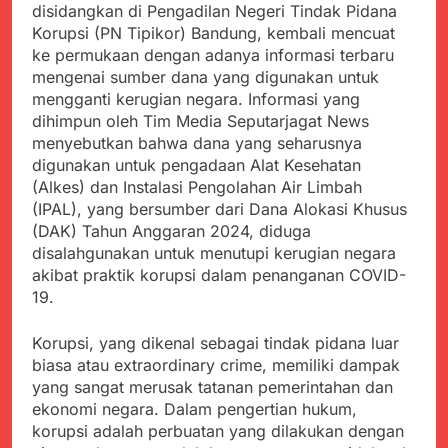
menyalahgunakan
disidangkan di Pengadilan Negeri Tindak Pidana
Sambut Tahun Ajaran
Anggaran Thn 2023.
Baru, Satgas Yonif
Korupsi (PN Tipikor) Bandung, kembali mencuat
310/KK Ajak Pelajar
ke permukaan dengan adanya informasi terbaru
Juli 19, 2024
Bersihkan Lingkungan
mengenai sumber dana yang digunakan untuk
Selisih APBD Tahun
Sekolah
2023 Kab.Sukabumi
mengganti kerugian negara. Informasi yang
Sebesar Rp 31 Miliar
dihimpun oleh Tim Media Seputarjagat News
Juli 16, 2024
menyebutkan bahwa dana yang seharusnya
Data Ganda Capai 6
Juta, BGN Benahi Basis
digunakan untuk pengadaan Alat Kesehatan
Penerima Program
(Alkes) dan Instalasi Pengolahan Air Limbah
Agustus 6, 2026
Makan Bergizi Gratis
(IPAL), yang bersumber dari Dana Alokasi Khusus
Zulhas Pastikan SPPG
di Wilayah 3T Tuntas
(DAK) Tahun Anggaran 2024, diduga
Pekan Ini, Integrasi
disalahgunakan untuk menutupi kerugian negara
Agustus 6, 2026
Data MBG Hampir
akibat praktik korupsi dalam penanganan COVID-
Bobby Maulana Pastikan
Rampung
Kawasan Kuliner Ahmad
19.
Yani Tetap Bersih,
Agustus 6, 2026
Pemkot Sukabumi
Ribuan Warga Padati
Korupsi, yang dikenal sebagai tindak pidana luar
Perkuat Penataan
Peringatan Hari ASI
biasa atau extraordinary crime, memiliki dampak
Pedagang dan
Sedunia di Cibadak,
Agustus 6, 2026
yang sangat merusak tatanan pemerintahan dan
Pengelolaan Sampah
PDIP Tegaskan ASI
Wujud Kepedulian Polri,
ekonomi negara. Dalam pengertian hukum,
adalah Investasi
Kapolresta Sumenep
korupsi adalah perbuatan yang dilakukan dengan
Peradaban dan Upaya
Koordinasikan dan