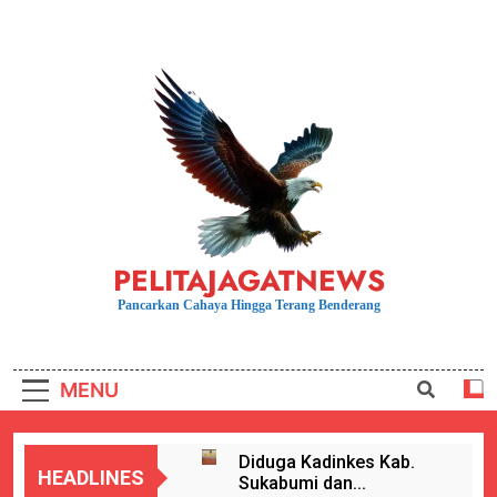
Skip
to
content
PELITAJAGATNEWS
Pancarkan Cahaya Hingga Terang Benderang
MENU
Diduga Kadinkes Kab.
HEADLINES
Sukabumi dan