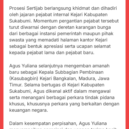
Kabupaten Sukabumi
Satgas Yonif 310/KK
Angkat Bicara
Prosesi Sertijab berlangsung khidmat dan dihadiri
Lakukan Pengecatan
Juli 21, 2024
oleh jajaran pejabat internal Kejari Kabupaten
Dan Pembenahan
Kadinkes kab. Sukabumi
Sukabumi. Momentum pergantian pejabat tersebut
Angkat Bicara Terkait
turut diwarnai dengan deretan karangan bunga
Dugaan pembelian obat
Juli 21, 2024
dari berbagai instansi pemerintah maupun pihak
yang akan Kadaluarsa
Diduga Pembelian Obat
swasta yang memadati halaman kantor Kejari
oleh Puskesmas
oleh Puskesmas di
sebagai bentuk apresiasi serta ucapan selamat
Kab. Sukabumi yang
Juli 20, 2024
kepada pejabat lama dan pejabat baru.
akan Kadaluarsa.
Tunjukan
Perhatiannya, Satgas
Agus Yuliana selanjutnya mengemban amanah
Yonif 310/KK Berikan
Juli 20, 2024
baru sebagai Kepala Subbagian Pembinaan
Bantuan Duka Cita
Polda Jabar Beberkan
(Kasubagbin) Kejari Bangkalan, Madura, Jawa
Perkembangan
Timur. Selama bertugas di Kejari Kabupaten
Terbaru Kasus Dago
Juli 20, 2024
Sukabumi, Agus dikenal aktif dalam mengawal
Elos
Kejaksaan Negeri Kab
serta menangani berbagai perkara tindak pidana
Sukabumi didesak usut
khusus, khususnya perkara yang berkaitan dengan
Tuntas Dugaan
Juli 19, 2024
keuangan negara.
penyelewengan
Diduga Kuat
Pengadaan Buku Simi
Inspektorat Kab,
Dalam kesempatan perpisahan, Agus Yuliana
Sukabumi
Juli 19, 2024