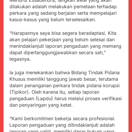
Menurut Essadendra, langkah awal yang akan
Agustus 6, 2026
Pengelolaan Sampah
PDIP Tegaskan ASI
dilakukan adalah melakukan pemetaan terhadap
Wujud Kepedulian Polri,
adalah Investasi
Kapolresta Sumenep
perkara yang sedang berjalan serta mempelajari
Peradaban dan Upaya
Koordinasikan dan
kasus-kasus yang belum terselesaikan.
Agustus 5, 2026
Cegah Stunting
Berangkatkan Empat
SMA Negeri Nyalindung
Korban Kebakaran KMP
Sukabumi Diduga
“Harapannya saya bisa segera beradaptasi. Kita
Mutiara Sentosa 2 ke
Lakukan Pungutan
akan pelajari pekerjaan yang belum selesai dan
Agustus 4, 2026
Posko Pusat Tg. Perak
melalui Komite Sekolah,
menindaklanjuti laporan pengaduan yang memang
Ketua Umum FSP
Surabaya
Disorot karena Dinilai
Maritim Indonesia
dapat dipertanggungjawabkan secara sah,”
Bertentangan dengan
Bantah Isu Mogok
tegasnya.
Agustus 3, 2026
Edaran Disdik Jabar
Nasional TKBM: “Belum
Menjelajahi Potensi
Ada Keputusan Resmi”
Alam dan Kehangatan
Ia juga menekankan bahwa Bidang Tindak Pidana
Gotong Royong di
Agustus 3, 2026
Khusus memiliki tanggung jawab besar, terutama
Desa Sukakersa
Korban Tenggelam di
dalam penanganan perkara tindak pidana korupsi
Perairan Giligenting
(Tipikor). Oleh karena itu, setiap laporan
Ditemukan, Polisi
Agustus 3, 2026
pengaduan (Lapdu) harus melalui proses verifikasi
Pastikan Penanganan
dan penyaringan yang ketat.
Berjalan Sesuai
Prosedur
“Kami berkomitmen bekerja secara profesional.
Laporan pengaduan yang ditindaklanjuti adalah
laporan yang valid, memiliki dasar hukum yang