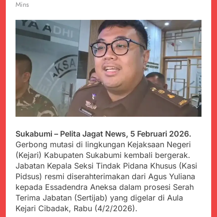
PORSADIN KE 7, SEKDA
Mins
ADE SEBUT
Juli 22, 2024
PENYELENGGARAAN
Terungkap Dalang
SANGAT BAIK
Pemasok BHP Alkes ke
Puskesmas-
Juli 22, 2024
Puskesmas se-
Warga Tersenyum
kabupaten Sukabumi
Bahagia Saat Satgas
selama 7 Tahun.
Yonif 310/KK Bagikan
Juli 22, 2024
Puluhan Pakaian
Diduga Kadinkes Kab.
Sukabumi terlibat
dalam pengadaan obat
Juli 22, 2024
akan kadaluarsa di
Menkes diharap sidak
puskesmas.
ke Dinkes dan keseluruh
Sukabumi – Pelita Jagat News, 5 Februari 2026.
Puskesmas di Kab.
Juli 21, 2024
Gerbong mutasi di lingkungan Kejaksaan Negeri
Sukabumi terkait
Polres Sumenep
(Kejari) Kabupaten Sukabumi kembali bergerak.
Dugaan beredar nya
Ungkap Kasus
Obat obatan Kadaluarsa
Jabatan Kepala Seksi Tindak Pidana Khusus (Kasi
Pencabulan Terhadap
Juli 21, 2024
Pidsus) resmi diserahterimakan dari Agus Yuliana
Anak
Kisruh terkait Dugaan
kepada Essadendra Aneksa dalam prosesi Serah
Puskesmas beli obat
Terima Jabatan (Sertijab) yang digelar di Aula
akan Kadaluarsa,Ketua
Juli 21, 2024
Kejari Cibadak, Rabu (4/2/2026).
Komisi 4 DPRD
Perindah Gereja,