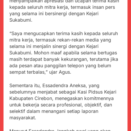
menyalahgunakan
menyampaikan apresiasi dan ucapan terima kasih
Sambut Tahun Ajaran
Anggaran Thn 2023.
kepada seluruh mitra kerja, termasuk insan pers
Baru, Satgas Yonif
yang selama ini bersinergi dengan Kejari
310/KK Ajak Pelajar
Juli 19, 2024
Bersihkan Lingkungan
Sukabumi.
Selisih APBD Tahun
Sekolah
2023 Kab.Sukabumi
“Saya mengucapkan terima kasih kepada seluruh
Sebesar Rp 31 Miliar
Juli 16, 2024
mitra kerja, termasuk rekan-rekan media yang
Aksi Humanis Polri:
selama ini menjalin sinergi dengan Kejari
Kapolsek Kebonpedes
Sukabumi. Mohon maaf apabila selama bertugas
Bantu Lansia dengan
Agustus 7, 2026
Kursi Roda, Warga Haru
masih terdapat banyak kekurangan, terutama jika
Data Ganda Capai 6
dan Bersyukur
ada pesan atau panggilan telepon yang belum
Juta, BGN Benahi Basis
sempat terbalas,” ujar Agus.
Penerima Program
Agustus 6, 2026
Makan Bergizi Gratis
Zulhas Pastikan SPPG
Sementara itu, Essadendra Aneksa, yang
di Wilayah 3T Tuntas
Pekan Ini, Integrasi
sebelumnya menjabat sebagai Kasi Pidsus Kejari
Agustus 6, 2026
Data MBG Hampir
Kabupaten Cirebon, menegaskan komitmennya
Bobby Maulana Pastikan
Rampung
untuk bekerja secara profesional, objektif, dan
Kawasan Kuliner Ahmad
Yani Tetap Bersih,
selektif dalam menangani setiap laporan
Agustus 6, 2026
Pemkot Sukabumi
masyarakat.
Ribuan Warga Padati
Perkuat Penataan
Peringatan Hari ASI
Pedagang dan
Sedunia di Cibadak,