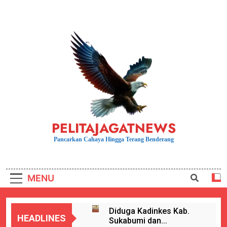
Skip
to
content
PELITAJAGATNEWS
Pancarkan Cahaya Hingga Terang Benderang
MENU
Diduga Kadinkes Kab.
HEADLINES
Sukabumi dan