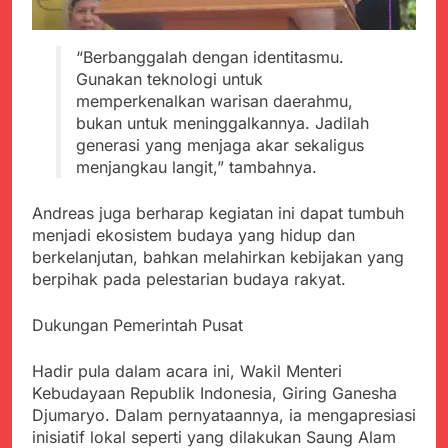
Agustus 5, 2026
Cegah Stunting
Berangkatkan Empat
SMA Negeri Nyalindung
Korban Kebakaran KMP
Sukabumi Diduga
Mutiara Sentosa 2 ke
“Berbanggalah dengan identitasmu.
Lakukan Pungutan
Agustus 4, 2026
Posko Pusat Tg. Perak
Gunakan teknologi untuk
melalui Komite Sekolah,
Ketua Umum FSP
Surabaya
Disorot karena Dinilai
memperkenalkan warisan daerahmu,
Maritim Indonesia
Bertentangan dengan
bukan untuk meninggalkannya. Jadilah
Bantah Isu Mogok
Agustus 3, 2026
Edaran Disdik Jabar
generasi yang menjaga akar sekaligus
Nasional TKBM: “Belum
Menjelajahi Potensi
Ada Keputusan Resmi”
menjangkau langit,” tambahnya.
Alam dan Kehangatan
Gotong Royong di
Agustus 3, 2026
Andreas juga berharap kegiatan ini dapat tumbuh
Desa Sukakersa
Korban Tenggelam di
menjadi ekosistem budaya yang hidup dan
Perairan Giligenting
berkelanjutan, bahkan melahirkan kebijakan yang
Ditemukan, Polisi
Agustus 3, 2026
berpihak pada pelestarian budaya rakyat.
Pastikan Penanganan
Kapolresta Sumenep
Berjalan Sesuai
Sambut Kedatangan
Prosedur
Dukungan Pemerintah Pusat
Korban Evakuasi KM
Agustus 3, 2026
Mutiara Sentosa 2 di
Pelabuhan Kalianget
Hadir pula dalam acara ini, Wakil Menteri
Kebudayaan Republik Indonesia, Giring Ganesha
Djumaryo. Dalam pernyataannya, ia mengapresiasi
inisiatif lokal seperti yang dilakukan Saung Alam