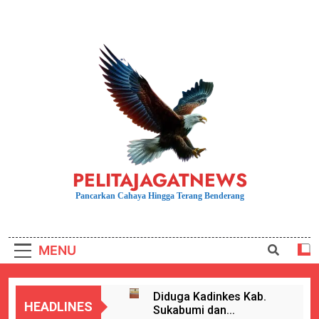
Skip
to
content
PELITAJAGATNEWS
Pancarkan Cahaya Hingga Terang Benderang
MENU
Diduga Kadinkes Kab.
HEADLINES
Sukabumi dan