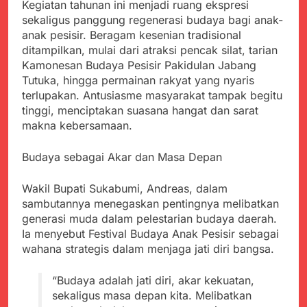
Kabupaten Sukabumi
Kegiatan tahunan ini menjadi ruang ekspresi
Satgas Yonif 310/KK
Angkat Bicara
sekaligus panggung regenerasi budaya bagi anak-
Lakukan Pengecatan
Juli 21, 2024
anak pesisir. Beragam kesenian tradisional
Dan Pembenahan
Kadinkes kab. Sukabumi
ditampilkan, mulai dari atraksi pencak silat, tarian
Angkat Bicara Terkait
Kamonesan Budaya Pesisir Pakidulan Jabang
Dugaan pembelian obat
Juli 21, 2024
Tutuka, hingga permainan rakyat yang nyaris
yang akan Kadaluarsa
Diduga Pembelian Obat
oleh Puskesmas
terlupakan. Antusiasme masyarakat tampak begitu
oleh Puskesmas di
tinggi, menciptakan suasana hangat dan sarat
Kab. Sukabumi yang
Juli 20, 2024
makna kebersamaan.
akan Kadaluarsa.
Tunjukan
Perhatiannya, Satgas
Budaya sebagai Akar dan Masa Depan
Yonif 310/KK Berikan
Juli 20, 2024
Bantuan Duka Cita
Polda Jabar Beberkan
Wakil Bupati Sukabumi, Andreas, dalam
Perkembangan
sambutannya menegaskan pentingnya melibatkan
Terbaru Kasus Dago
Juli 20, 2024
Elos
generasi muda dalam pelestarian budaya daerah.
Kejaksaan Negeri Kab
Ia menyebut Festival Budaya Anak Pesisir sebagai
Sukabumi didesak usut
wahana strategis dalam menjaga jati diri bangsa.
Tuntas Dugaan
Juli 19, 2024
penyelewengan
Diduga Kuat
Pengadaan Buku Simi
“Budaya adalah jati diri, akar kekuatan,
Inspektorat Kab,
Sukabumi
sekaligus masa depan kita. Melibatkan
Juli 19, 2024