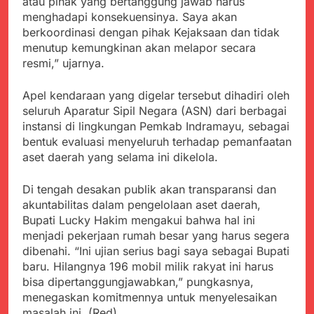
atau pihak yang bertanggung jawab harus
Agustus 3, 2026
Pastikan Penanganan
menghadapi konsekuensinya. Saya akan
Kapolresta Sumenep
Berjalan Sesuai
Sambut Kedatangan
berkoordinasi dengan pihak Kejaksaan dan tidak
Prosedur
Korban Evakuasi KM
menutup kemungkinan akan melapor secara
Agustus 3, 2026
Mutiara Sentosa 2 di
resmi,” ujarnya.
Bukti Transfer dan Janji
Pelabuhan Kalianget
Bertemu di Jalan
Disorot, Dugaan
Agustus 3, 2026
Apel kendaraan yang digelar tersebut dihadiri oleh
Kedekatan Kepala KUA
Sekdis Pendidikan Buka
seluruh Aparatur Sipil Negara (ASN) dari berbagai
Pabuaran dengan Istri
Rakor Dewan
instansi di lingkungan Pemkab Indramayu, sebagai
Warga Mengemuka
Pendidikan Bersama
Agustus 3, 2026
bentuk evaluasi menyeluruh terhadap pemanfaatan
Mitra Pendidikan di
Gercap Camat Arjasa
aset daerah yang selama ini dikelola.
Kabupaten Sukabumi
Langsung Turun
Lapangan Temui Warga
Agustus 3, 2026
Di tengah desakan publik akan transparansi dan
Desa Paseraman yang
Poktan Kadupugur
akuntabilitas dalam pengelolaan aset daerah,
Lumpuh dan Hidup
Laksanakan Program
Bupati Lucky Hakim mengakui bahwa hal ini
Sebatang Kara
Oplah Non Rawa dan
Agustus 2, 2026
menjadi pekerjaan rumah besar yang harus segera
PJIT 2026, Dukung
dibenahi. “Ini ujian serius bagi saya sebagai Bupati
Ketersediaan Air Irigasi
baru. Hilangnya 196 mobil milik rakyat ini harus
bagi Petani
bisa dipertanggungjawabkan,” pungkasnya,
menegaskan komitmennya untuk menyelesaikan
masalah ini. (Red)