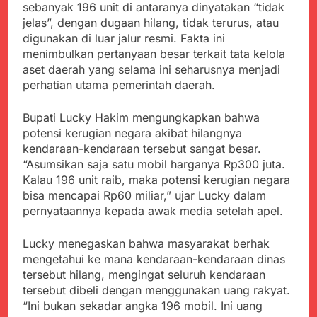
Kabupaten Sukabumi
sebanyak 196 unit di antaranya dinyatakan “tidak
Satgas Yonif 310/KK
Angkat Bicara
jelas”, dengan dugaan hilang, tidak terurus, atau
Lakukan Pengecatan
Juli 21, 2024
digunakan di luar jalur resmi. Fakta ini
Dan Pembenahan
Kadinkes kab. Sukabumi
menimbulkan pertanyaan besar terkait tata kelola
Angkat Bicara Terkait
aset daerah yang selama ini seharusnya menjadi
Dugaan pembelian obat
Juli 21, 2024
perhatian utama pemerintah daerah.
yang akan Kadaluarsa
Diduga Pembelian Obat
oleh Puskesmas
oleh Puskesmas di
Bupati Lucky Hakim mengungkapkan bahwa
Kab. Sukabumi yang
Juli 20, 2024
akan Kadaluarsa.
potensi kerugian negara akibat hilangnya
Tunjukan
kendaraan-kendaraan tersebut sangat besar.
Perhatiannya, Satgas
“Asumsikan saja satu mobil harganya Rp300 juta.
Yonif 310/KK Berikan
Juli 20, 2024
Bantuan Duka Cita
Kalau 196 unit raib, maka potensi kerugian negara
Polda Jabar Beberkan
bisa mencapai Rp60 miliar,” ujar Lucky dalam
Perkembangan
pernyataannya kepada awak media setelah apel.
Terbaru Kasus Dago
Juli 20, 2024
Elos
Kejaksaan Negeri Kab
Lucky menegaskan bahwa masyarakat berhak
Sukabumi didesak usut
Tuntas Dugaan
mengetahui ke mana kendaraan-kendaraan dinas
Juli 19, 2024
penyelewengan
tersebut hilang, mengingat seluruh kendaraan
Diduga Kuat
Pengadaan Buku Simi
tersebut dibeli dengan menggunakan uang rakyat.
Inspektorat Kab,
Sukabumi
“Ini bukan sekadar angka 196 mobil. Ini uang
Juli 19, 2024