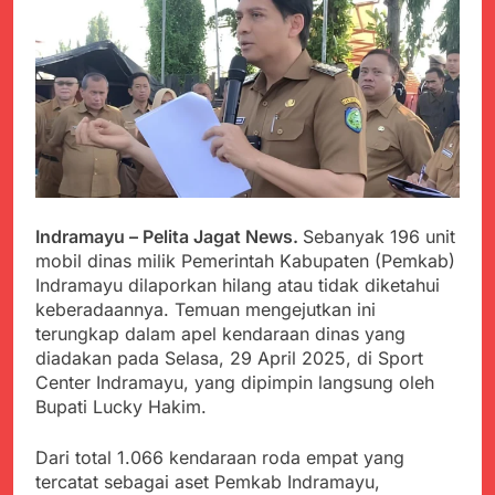
PORSADIN KE 7, SEKDA
ADE SEBUT
Juli 22, 2024
PENYELENGGARAAN
Terungkap Dalang
SANGAT BAIK
Pemasok BHP Alkes ke
Puskesmas-
Juli 22, 2024
Puskesmas se-
Warga Tersenyum
kabupaten Sukabumi
Bahagia Saat Satgas
selama 7 Tahun.
Yonif 310/KK Bagikan
Juli 22, 2024
Puluhan Pakaian
Diduga Kadinkes Kab.
Sukabumi terlibat
Indramayu – Pelita Jagat News.
Sebanyak 196 unit
dalam pengadaan obat
Juli 22, 2024
mobil dinas milik Pemerintah Kabupaten (Pemkab)
akan kadaluarsa di
Menkes diharap sidak
puskesmas.
Indramayu dilaporkan hilang atau tidak diketahui
ke Dinkes dan keseluruh
keberadaannya. Temuan mengejutkan ini
Puskesmas di Kab.
Juli 21, 2024
terungkap dalam apel kendaraan dinas yang
Sukabumi terkait
Polres Sumenep
Dugaan beredar nya
diadakan pada Selasa, 29 April 2025, di Sport
Ungkap Kasus
Obat obatan Kadaluarsa
Center Indramayu, yang dipimpin langsung oleh
Pencabulan Terhadap
Juli 21, 2024
Bupati Lucky Hakim.
Anak
Kisruh terkait Dugaan
Puskesmas beli obat
Dari total 1.066 kendaraan roda empat yang
akan Kadaluarsa,Ketua
Juli 21, 2024
tercatat sebagai aset Pemkab Indramayu,
Komisi 4 DPRD
Perindah Gereja,