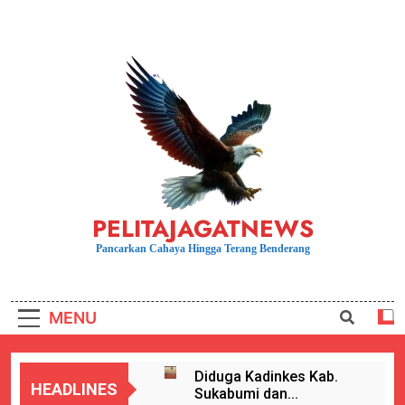
Skip
to
content
PELITAJAGATNEWS
Pancarkan Cahaya Hingga Terang Benderang
MENU
Diduga Kadinkes Kab.
HEADLINES
Sukabumi dan