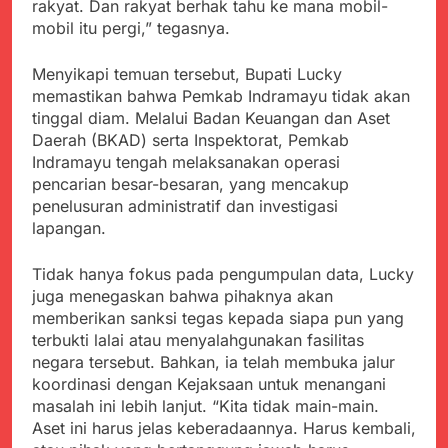
menyalahgunakan
rakyat. Dan rakyat berhak tahu ke mana mobil-
Sambut Tahun Ajaran
Anggaran Thn 2023.
mobil itu pergi,” tegasnya.
Baru, Satgas Yonif
310/KK Ajak Pelajar
Juli 19, 2024
Bersihkan Lingkungan
Menyikapi temuan tersebut, Bupati Lucky
Selisih APBD Tahun
Sekolah
memastikan bahwa Pemkab Indramayu tidak akan
2023 Kab.Sukabumi
Sebesar Rp 31 Miliar
tinggal diam. Melalui Badan Keuangan dan Aset
Juli 16, 2024
Daerah (BKAD) serta Inspektorat, Pemkab
Wujud Kepedulian Polri,
Indramayu tengah melaksanakan operasi
Kapolresta Sumenep
Koordinasikan dan
pencarian besar-besaran, yang mencakup
Agustus 5, 2026
Berangkatkan Empat
penelusuran administratif dan investigasi
SMA Negeri Nyalindung
Korban Kebakaran KMP
lapangan.
Sukabumi Diduga
Mutiara Sentosa 2 ke
Lakukan Pungutan
Agustus 4, 2026
Posko Pusat Tg. Perak
melalui Komite Sekolah,
Tidak hanya fokus pada pengumpulan data, Lucky
Ketua Umum FSP
Surabaya
Disorot karena Dinilai
Maritim Indonesia
juga menegaskan bahwa pihaknya akan
Bertentangan dengan
Bantah Isu Mogok
memberikan sanksi tegas kepada siapa pun yang
Agustus 3, 2026
Edaran Disdik Jabar
Nasional TKBM: “Belum
terbukti lalai atau menyalahgunakan fasilitas
Menjelajahi Potensi
Ada Keputusan Resmi”
Alam dan Kehangatan
negara tersebut. Bahkan, ia telah membuka jalur
Gotong Royong di
koordinasi dengan Kejaksaan untuk menangani
Agustus 3, 2026
Desa Sukakersa
masalah ini lebih lanjut. “Kita tidak main-main.
Korban Tenggelam di
Perairan Giligenting
Aset ini harus jelas keberadaannya. Harus kembali,
Ditemukan, Polisi