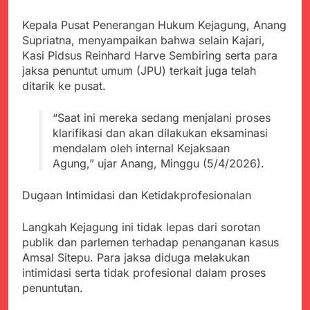
Kabupaten Sukabumi
Satgas Yonif 310/KK
Angkat Bicara
Lakukan Pengecatan
Kepala Pusat Penerangan Hukum Kejagung, Anang
Juli 21, 2024
Dan Pembenahan
Supriatna, menyampaikan bahwa selain Kajari,
Kadinkes kab. Sukabumi
Kasi Pidsus Reinhard Harve Sembiring serta para
Angkat Bicara Terkait
Dugaan pembelian obat
jaksa penuntut umum (JPU) terkait juga telah
Juli 21, 2024
yang akan Kadaluarsa
ditarik ke pusat.
Diduga Pembelian Obat
oleh Puskesmas
oleh Puskesmas di
Kab. Sukabumi yang
“Saat ini mereka sedang menjalani proses
Juli 20, 2024
akan Kadaluarsa.
klarifikasi dan akan dilakukan eksaminasi
Tunjukan
mendalam oleh internal Kejaksaan
Perhatiannya, Satgas
Yonif 310/KK Berikan
Agung,” ujar Anang, Minggu (5/4/2026).
Juli 20, 2024
Bantuan Duka Cita
Polda Jabar Beberkan
Perkembangan
Dugaan Intimidasi dan Ketidakprofesionalan
Terbaru Kasus Dago
Juli 20, 2024
Elos
Kejaksaan Negeri Kab
Langkah Kejagung ini tidak lepas dari sorotan
Sukabumi didesak usut
publik dan parlemen terhadap penanganan kasus
Tuntas Dugaan
Juli 19, 2024
Amsal Sitepu. Para jaksa diduga melakukan
penyelewengan
Diduga Kuat
intimidasi serta tidak profesional dalam proses
Pengadaan Buku Simi
Inspektorat Kab,
penuntutan.
Sukabumi
Juli 19, 2024