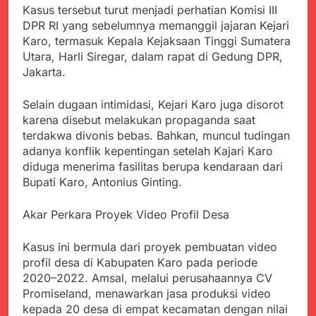
menyalahgunakan
Sambut Tahun Ajaran
Kasus tersebut turut menjadi perhatian Komisi III
Anggaran Thn 2023.
Baru, Satgas Yonif
DPR RI yang sebelumnya memanggil jajaran Kejari
310/KK Ajak Pelajar
Juli 19, 2024
Karo, termasuk Kepala Kejaksaan Tinggi Sumatera
Bersihkan Lingkungan
Selisih APBD Tahun
Utara, Harli Siregar, dalam rapat di Gedung DPR,
Sekolah
2023 Kab.Sukabumi
Jakarta.
Sebesar Rp 31 Miliar
Juli 16, 2024
Data Ganda Capai 6
Selain dugaan intimidasi, Kejari Karo juga disorot
Juta, BGN Benahi Basis
karena disebut melakukan propaganda saat
Penerima Program
Agustus 6, 2026
terdakwa divonis bebas. Bahkan, muncul tudingan
Makan Bergizi Gratis
Zulhas Pastikan SPPG
adanya konflik kepentingan setelah Kajari Karo
di Wilayah 3T Tuntas
diduga menerima fasilitas berupa kendaraan dari
Pekan Ini, Integrasi
Agustus 6, 2026
Bupati Karo, Antonius Ginting.
Data MBG Hampir
Bobby Maulana Pastikan
Rampung
Kawasan Kuliner Ahmad
Akar Perkara Proyek Video Profil Desa
Yani Tetap Bersih,
Agustus 6, 2026
Pemkot Sukabumi
Ribuan Warga Padati
Kasus ini bermula dari proyek pembuatan video
Perkuat Penataan
Peringatan Hari ASI
Pedagang dan
profil desa di Kabupaten Karo pada periode
Sedunia di Cibadak,
Agustus 6, 2026
Pengelolaan Sampah
2020–2022. Amsal, melalui perusahaannya CV
PDIP Tegaskan ASI
Wujud Kepedulian Polri,
Promiseland, menawarkan jasa produksi video
adalah Investasi
Kapolresta Sumenep
Peradaban dan Upaya
kepada 20 desa di empat kecamatan dengan nilai
Koordinasikan dan