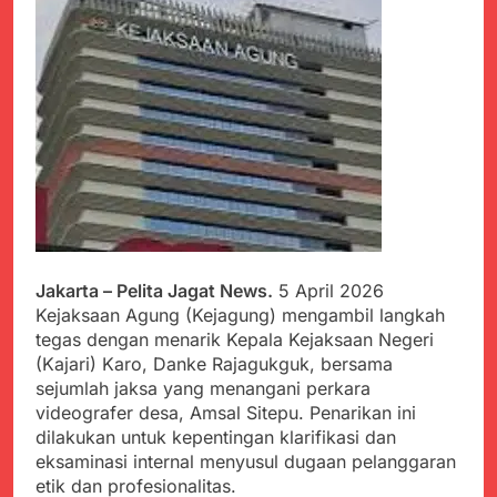
PORSADIN KE 7, SEKDA
ADE SEBUT
Juli 22, 2024
PENYELENGGARAAN
Terungkap Dalang
SANGAT BAIK
Pemasok BHP Alkes ke
Puskesmas-
Juli 22, 2024
Puskesmas se-
Warga Tersenyum
kabupaten Sukabumi
Bahagia Saat Satgas
selama 7 Tahun.
Yonif 310/KK Bagikan
Juli 22, 2024
Puluhan Pakaian
Diduga Kadinkes Kab.
Sukabumi terlibat
dalam pengadaan obat
Juli 22, 2024
akan kadaluarsa di
Menkes diharap sidak
puskesmas.
Jakarta – Pelita Jagat News.
5 April 2026
ke Dinkes dan keseluruh
Kejaksaan Agung (Kejagung) mengambil langkah
Puskesmas di Kab.
Juli 21, 2024
Sukabumi terkait
tegas dengan menarik Kepala Kejaksaan Negeri
Polres Sumenep
Dugaan beredar nya
(Kajari) Karo, Danke Rajagukguk, bersama
Ungkap Kasus
Obat obatan Kadaluarsa
sejumlah jaksa yang menangani perkara
Pencabulan Terhadap
Juli 21, 2024
Anak
videografer desa, Amsal Sitepu. Penarikan ini
Kisruh terkait Dugaan
dilakukan untuk kepentingan klarifikasi dan
Puskesmas beli obat
eksaminasi internal menyusul dugaan pelanggaran
akan Kadaluarsa,Ketua
Juli 21, 2024
Komisi 4 DPRD
etik dan profesionalitas.
Perindah Gereja,