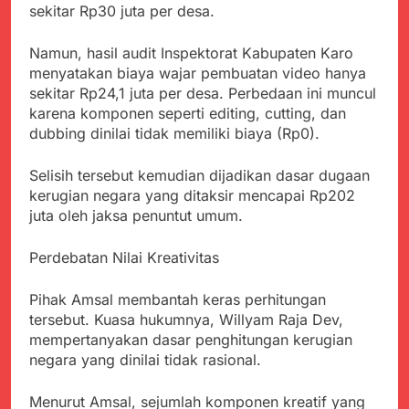
Agustus 5, 2026
Cegah Stunting
sekitar Rp30 juta per desa.
Berangkatkan Empat
SMA Negeri Nyalindung
Korban Kebakaran KMP
Sukabumi Diduga
Mutiara Sentosa 2 ke
Namun, hasil audit Inspektorat Kabupaten Karo
Lakukan Pungutan
Agustus 4, 2026
Posko Pusat Tg. Perak
menyatakan biaya wajar pembuatan video hanya
melalui Komite Sekolah,
Ketua Umum FSP
Surabaya
Disorot karena Dinilai
sekitar Rp24,1 juta per desa. Perbedaan ini muncul
Maritim Indonesia
Bertentangan dengan
karena komponen seperti editing, cutting, dan
Bantah Isu Mogok
Agustus 3, 2026
Edaran Disdik Jabar
dubbing dinilai tidak memiliki biaya (Rp0).
Nasional TKBM: “Belum
Menjelajahi Potensi
Ada Keputusan Resmi”
Alam dan Kehangatan
Selisih tersebut kemudian dijadikan dasar dugaan
Gotong Royong di
Agustus 3, 2026
kerugian negara yang ditaksir mencapai Rp202
Desa Sukakersa
Korban Tenggelam di
juta oleh jaksa penuntut umum.
Perairan Giligenting
Ditemukan, Polisi
Agustus 3, 2026
Pastikan Penanganan
Perdebatan Nilai Kreativitas
Kapolresta Sumenep
Berjalan Sesuai
Sambut Kedatangan
Prosedur
Korban Evakuasi KM
Pihak Amsal membantah keras perhitungan
Agustus 3, 2026
Mutiara Sentosa 2 di
tersebut. Kuasa hukumnya, Willyam Raja Dev,
Pelabuhan Kalianget
mempertanyakan dasar penghitungan kerugian
negara yang dinilai tidak rasional.
Menurut Amsal, sejumlah komponen kreatif yang