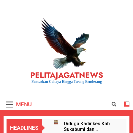
Skip
to
content
PELITAJAGATNEWS
Pancarkan Cahaya Hingga Terang Benderang
MENU
Diduga Kadinkes Kab.
HEADLINES
Sukabumi dan