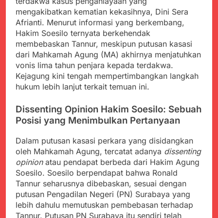
terdakwa kasus penganiayaan yang
Kabupaten Sukabumi
Satgas Yonif 310/KK
mengakibatkan kematian kekasihnya, Dini Sera
Angkat Bicara
Lakukan Pengecatan
Juli 21, 2024
Afrianti. Menurut informasi yang berkembang,
Dan Pembenahan
Kadinkes kab. Sukabumi
Hakim Soesilo ternyata berkehendak
Angkat Bicara Terkait
membebaskan Tannur, meskipun putusan kasasi
Dugaan pembelian obat
Juli 21, 2024
dari Mahkamah Agung (MA) akhirnya menjatuhkan
yang akan Kadaluarsa
Diduga Pembelian Obat
vonis lima tahun penjara kepada terdakwa.
oleh Puskesmas
oleh Puskesmas di
Kejagung kini tengah mempertimbangkan langkah
Kab. Sukabumi yang
Juli 20, 2024
hukum lebih lanjut terkait temuan ini.
akan Kadaluarsa.
Tunjukan
Perhatiannya, Satgas
Dissenting Opinion Hakim Soesilo: Sebuah
Yonif 310/KK Berikan
Juli 20, 2024
Posisi yang Menimbulkan Pertanyaan
Bantuan Duka Cita
Polda Jabar Beberkan
Perkembangan
Dalam putusan kasasi perkara yang disidangkan
Terbaru Kasus Dago
Juli 20, 2024
oleh Mahkamah Agung, tercatat adanya
dissenting
Elos
Kejaksaan Negeri Kab
opinion
atau pendapat berbeda dari Hakim Agung
Sukabumi didesak usut
Soesilo. Soesilo berpendapat bahwa Ronald
Tuntas Dugaan
Juli 19, 2024
Tannur seharusnya dibebaskan, sesuai dengan
penyelewengan
Diduga Kuat
putusan Pengadilan Negeri (PN) Surabaya yang
Pengadaan Buku Simi
Inspektorat Kab,
lebih dahulu memutuskan pembebasan terhadap
Sukabumi
Juli 19, 2024
Tannur. Putusan PN Surabaya itu sendiri telah