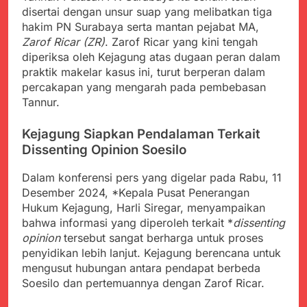
menyalahgunakan
Sambut Tahun Ajaran
disertai dengan unsur suap yang melibatkan tiga
Anggaran Thn 2023.
Baru, Satgas Yonif
hakim PN Surabaya serta mantan pejabat MA,
310/KK Ajak Pelajar
Juli 19, 2024
Zarof Ricar (ZR)
. Zarof Ricar yang kini tengah
Bersihkan Lingkungan
Selisih APBD Tahun
diperiksa oleh Kejagung atas dugaan peran dalam
Sekolah
2023 Kab.Sukabumi
praktik makelar kasus ini, turut berperan dalam
Sebesar Rp 31 Miliar
Juli 16, 2024
percakapan yang mengarah pada pembebasan
Wujud Kepedulian Polri,
Tannur.
Kapolresta Sumenep
Koordinasikan dan
Agustus 5, 2026
Kejagung Siapkan Pendalaman Terkait
Berangkatkan Empat
SMA Negeri Nyalindung
Dissenting Opinion Soesilo
Korban Kebakaran KMP
Sukabumi Diduga
Mutiara Sentosa 2 ke
Lakukan Pungutan
Agustus 4, 2026
Posko Pusat Tg. Perak
Dalam konferensi pers yang digelar pada Rabu, 11
melalui Komite Sekolah,
Ketua Umum FSP
Surabaya
Desember 2024, *Kepala Pusat Penerangan
Disorot karena Dinilai
Maritim Indonesia
Hukum Kejagung, Harli Siregar, menyampaikan
Bertentangan dengan
Bantah Isu Mogok
Agustus 3, 2026
Edaran Disdik Jabar
bahwa informasi yang diperoleh terkait *
dissenting
Nasional TKBM: “Belum
Menjelajahi Potensi
opinion
tersebut sangat berharga untuk proses
Ada Keputusan Resmi”
Alam dan Kehangatan
penyidikan lebih lanjut. Kejagung berencana untuk
Gotong Royong di
Agustus 3, 2026
mengusut hubungan antara pendapat berbeda
Desa Sukakersa
Korban Tenggelam di
Soesilo dan pertemuannya dengan Zarof Ricar.
Perairan Giligenting
Ditemukan, Polisi