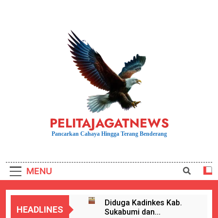
Skip
to
content
PELITAJAGATNEWS
Pancarkan Cahaya Hingga Terang Benderang
MENU
Diduga Kadinkes Kab.
HEADLINES
Sukabumi dan