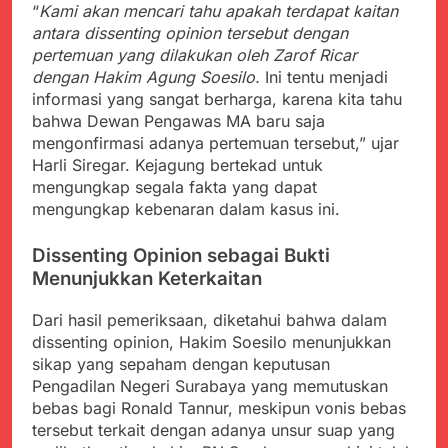
Agustus 3, 2026
“
Kami akan mencari tahu apakah terdapat kaitan
Pastikan Penanganan
Kapolresta Sumenep
antara dissenting opinion tersebut dengan
Berjalan Sesuai
Sambut Kedatangan
Prosedur
pertemuan yang dilakukan oleh Zarof Ricar
Korban Evakuasi KM
Agustus 3, 2026
dengan Hakim Agung Soesilo.
Ini tentu menjadi
Mutiara Sentosa 2 di
Bukti Transfer dan Janji
informasi yang sangat berharga, karena kita tahu
Pelabuhan Kalianget
Bertemu di Jalan
bahwa Dewan Pengawas MA baru saja
Disorot, Dugaan
Agustus 3, 2026
mengonfirmasi adanya pertemuan tersebut,” ujar
Kedekatan Kepala KUA
Sekdis Pendidikan Buka
Harli Siregar. Kejagung bertekad untuk
Pabuaran dengan Istri
Rakor Dewan
Warga Mengemuka
mengungkap segala fakta yang dapat
Pendidikan Bersama
Agustus 3, 2026
mengungkap kebenaran dalam kasus ini.
Mitra Pendidikan di
Gercap Camat Arjasa
Kabupaten Sukabumi
Langsung Turun
Dissenting Opinion sebagai Bukti
Lapangan Temui Warga
Agustus 3, 2026
Menunjukkan Keterkaitan
Desa Paseraman yang
Poktan Kadupugur
Lumpuh dan Hidup
Laksanakan Program
Sebatang Kara
Dari hasil pemeriksaan, diketahui bahwa dalam
Oplah Non Rawa dan
Agustus 2, 2026
dissenting opinion, Hakim Soesilo menunjukkan
PJIT 2026, Dukung
sikap yang sepaham dengan keputusan
Ketersediaan Air Irigasi
bagi Petani
Pengadilan Negeri Surabaya yang memutuskan
bebas bagi Ronald Tannur, meskipun vonis bebas
tersebut terkait dengan adanya unsur suap yang