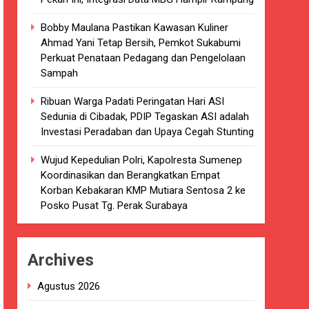
kaian
Bobby Maulana Pastikan Kawasan Kuliner
Ahmad Yani Tetap Bersih, Pemkot Sukabumi
luarsa di puskesmas.
Perkuat Penataan Pedagang dan Pengelolaan
Sampah
i terkait Dugaan beredar nya Obat
Ribuan Warga Padati Peringatan Hari ASI
Sedunia di Cibadak, PDIP Tegaskan ASI adalah
Investasi Peradaban dan Upaya Cegah Stunting
Wujud Kepedulian Polri, Kapolresta Sumenep
i 4 DPRD Kabupaten Sukabumi Angkat
Koordinasikan dan Berangkatkan Empat
Korban Kebakaran KMP Mutiara Sentosa 2 ke
Posko Pusat Tg. Perak Surabaya
han
ang akan Kadaluarsa oleh Puskesmas
Archives
luarsa.
Agustus 2026