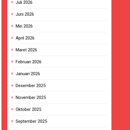
Juli 2026
Juni 2026
Mei 2026
ngan Pengadaan Buku Simi
April 2026
2023.
Maret 2026
ingkungan Sekolah
Februari 2026
Januari 2026
Desember 2025
izi Gratis
November 2025
BG Hampir Rampung
Oktober 2025
t Sukabumi Perkuat Penataan Pedagang
September 2025