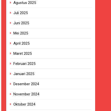
Agustus 2025
n ASI adalah Investasi Peradaban dan
Juli 2025
kan Empat Korban Kebakaran KMP Mutiara
Juni 2025
Mei 2025
ekolah, Disorot karena Dinilai
April 2025
Maret 2025
Belum Ada Keputusan Resmi”
Februari 2025
ersa
Januari 2025
nanganan Berjalan Sesuai Prosedur
Desember 2024
tosa 2 di Pelabuhan Kalianget
November 2024
Oktober 2024