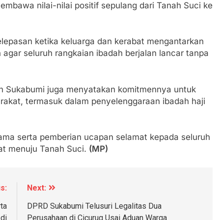
bawa nilai-nilai positif sepulang dari Tanah Suci ke
Padati Peringatan Hari ASI Sedunia di Cibadak, PDIP Tegaska
tunting
lepasan ketika keluarga dan kerabat mengantarkan
an Polri, Kapolresta Sumenep Koordinasikan dan Berangkat
agar seluruh rangkaian ibadah berjalan lancar tanpa
osko Pusat Tg. Perak Surabaya
lindung Sukabumi Diduga Lakukan Pungutan melalui Komite S
engan Edaran Disdik Jabar
n Sukabumi juga menyatakan komitmennya untuk
akat, termasuk dalam penyelenggaraan ibadah haji
FSP Maritim Indonesia Bantah Isu Mogok Nasional TKBM: “
 Potensi Alam dan Kehangatan Gotong Royong di Desa Sukak
sama serta pemberian ucapan selamat kepada seluruh
at menuju Tanah Suci.
(MP)
elam di Perairan Giligenting Ditemukan, Polisi Pastikan Pe
Sumenep Sambut Kedatangan Korban Evakuasi KM Mutiara Sen
s:
Next:
ta
DPRD Sukabumi Telusuri Legalitas Dua
di
Perusahaan di Cicurug Usai Aduan Warga