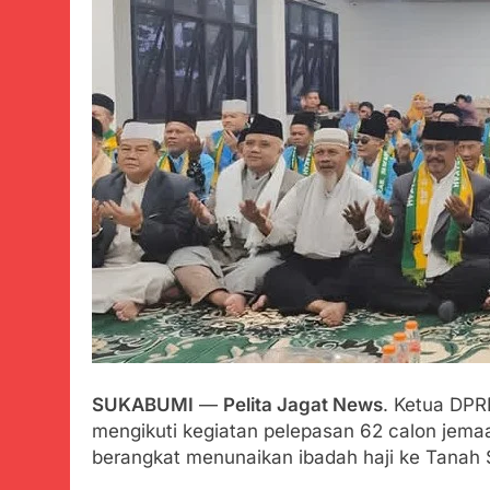
Warga Terse
Juli 22, 2024
Diduga Kadin
Juli 22, 2024
Menkes dihara
obatan Kadal
Juli 21, 2024
Polres Sume
Juli 21, 2024
Kisruh terka
Bicara
Juli 21, 2024
Perindah Ge
Juli 21, 2024
Kadinkes kab
SUKABUMI
—
Pelita Jagat News
. Ketua DPR
Juli 21, 2024
mengikuti kegiatan pelepasan 62 calon jema
Diduga Pembe
berangkat menunaikan ibadah haji ke Tanah 
Juli 20, 2024