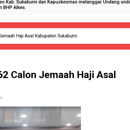
es Kab. Sukabumi dan Kapuskesmas melanggar Undang undan
n BHP Alkes.
anget Timur Menyalurkan Bantuan Beras Bapang (Bantuan Pa
sional, Satgas Yonif 310/KK Peduli Generasi Emas Papua
Jemaah Haji Asal Kabupaten Sukabumi
ano Hydrogen RAHO Club dan IMI, Dobrak Dunia Kesehatan
kun Pijat, Polres Sumenep Amankan Warga Pragaan Pelaku 
62 Calon Jemaah Haji Asal
 Pejabat Terlibat pengadaan Antropometri Tahun 2023 Di Di
 Kreatif Di Momen MPLS, Satgas Yonif 310/KK Berikan Wasba
ns
PORSADIN KE 7, SEKDA ADE SEBUT PENYELENGGARAAN SAN
alang Pemasok BHP Alkes ke Puskesmas-Puskesmas se-kabu