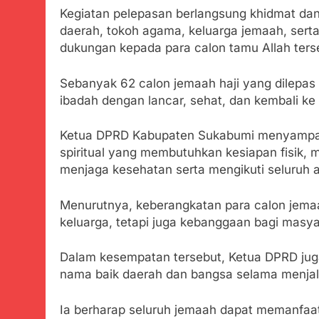
Tunjukan Per
Kegiatan pelepasan berlangsung khidmat dan
Juli 20, 2024
daerah, tokoh agama, keluarga jemaah, sert
Polda Jabar
dukungan kepada para calon tamu Allah ters
Juli 20, 2024
Kejaksaan N
Sebanyak 62 calon jemaah haji yang dilepas
Juli 19, 2024
ibadah dengan lancar, sehat, dan kembali ke 
Diduga Kuat
Juli 19, 2024
Ketua DPRD Kabupaten Sukabumi menyampaik
Sambut Tahun
spiritual yang membutuhkan kesiapan fisik, me
Juli 19, 2024
menjaga kesehatan serta mengikuti seluruh 
Selisih APBD
Juli 16, 2024
Menurutnya, keberangkatan para calon jemaa
Data Ganda C
keluarga, tetapi juga kebanggaan bagi masy
Agustus 6, 2026
Zulhas Pasti
Dalam kesempatan tersebut, Ketua DPRD jug
Agustus 6, 2026
nama baik daerah dan bangsa selama menjala
Bobby Maulana
dan Pengelol
Ia berharap seluruh jemaah dapat memanfa