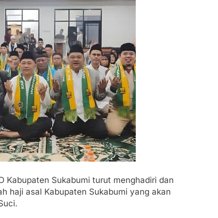
nyum Bahagia Saat Satgas Yonif 310/KK Bagikan Puluhan Pa
kes Kab. Sukabumi terlibat dalam pengadaan obat akan kada
p sidak ke Dinkes dan keseluruh Puskesmas di Kab. Sukabum
uarsa
nep Ungkap Kasus Pencabulan Terhadap Anak
it Dugaan Puskesmas beli obat akan Kadaluarsa,Ketua Komis
reja, Satgas Yonif 310/KK Lakukan Pengecatan Dan Pembena
. Sukabumi Angkat Bicara Terkait Dugaan pembelian obat y
D Kabupaten Sukabumi turut menghadiri dan
ah haji asal Kabupaten Sukabumi yang akan
lian Obat oleh Puskesmas di Kab. Sukabumi yang akan Kada
Suci.