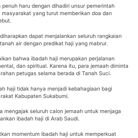
hatiannya, Satgas Yonif 310/KK Berikan Bantuan Duka Cita
 penuh haru dengan dihadiri unsur pemerintah
a masyarakat yang turut memberikan doa dan
 Beberkan Perkembangan Terbaru Kasus Dago Elos
ebut.
egeri Kab Sukabumi didesak usut Tuntas Dugaan penyelewe
 diharapkan dapat menjalankan seluruh rangkaian
tanah air dengan predikat haji yang mabrur.
 Inspektorat Kab, Sukabumi menyalahgunakan Anggaran Thn 
an bahwa ibadah haji merupakan perjalanan
 Ajaran Baru, Satgas Yonif 310/KK Ajak Pelajar Bersihkan L
ntal, dan spiritual. Karena itu, para jemaah diminta
arahan petugas selama berada di Tanah Suci.
 Tahun 2023 Kab.Sukabumi Sebesar Rp 31 Miliar
h haji tidak hanya menjadi kebahagiaan bagi
apai 6 Juta, BGN Benahi Basis Penerima Program Makan Berg
arakat Kabupaten Sukabumi.
kan SPPG di Wilayah 3T Tuntas Pekan Ini, Integrasi Data M
a mengajak seluruh calon jemaah untuk menjaga
nkan ibadah haji di Arab Saudi.
 Pastikan Kawasan Kuliner Ahmad Yani Tetap Bersih, Pemko
aan Sampah
atkan momentum ibadah haji untuk memperkuat