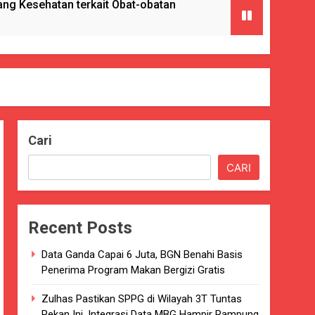
g Kesehatan terkait Obat-obatan
ngan) ke Enam Kalinya.
Cari
Pencabulan
CARI
nkes Kab. Sukabumi.
Recent Posts
ng Serta Pelatihan PBB
Data Ganda Capai 6 Juta, BGN Benahi Basis
GAT BAIK
Penerima Program Makan Bergizi Gratis
paten Sukabumi selama 7 Tahun.
Zulhas Pastikan SPPG di Wilayah 3T Tuntas
Pekan Ini, Integrasi Data MBG Hampir Rampung