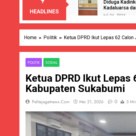
Diduga Kadink
Kadaluarsa da
HEADLINES
Juli 24, 2024
Pemdes Kali
Juli 24, 2024
Hari Anak Na
Home
Politik
Ketua DPRD Ikut Lepas 62 Calon 
Juli 24, 2024
Gelembung N
Juli 23, 2024
POLITIK
SOSIAL
Berkedok Du
Ketua DPRD Ikut Lepas 
Juli 23, 2024
Diduga Oknum
Kabupaten Sukabumi
Juli 23, 2024
Edukatif Dan
0
Pelitajagatnews.com
Mei 21, 2026
3 Mi
Juli 23, 2024
PENUTUPAN 
Juli 22, 2024
Terungkap D
Juli 22, 2024