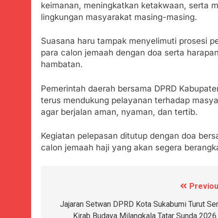
Agustus 6, 2026
keimanan, meningkatkan ketakwaan, serta mem
Ribuan Warga 
lingkungan masyarakat masing-masing.
Upaya Cegah S
Agustus 6, 2026
Suasana haru tampak menyelimuti prosesi pe
Wujud Kepeduli
para calon jemaah dengan doa serta harapan 
Sentosa 2 ke P
hambatan.
Agustus 5, 2026
SMA Negeri Nya
Bertentangan d
Pemerintah daerah bersama DPRD Kabupate
Agustus 4, 2026
terus mendukung pelayanan terhadap masyar
Ketua Umum 
agar berjalan aman, nyaman, dan tertib.
Agustus 3, 2026
Menjelajahi
Kegiatan pelepasan ditutup dengan doa ber
Agustus 3, 2026
calon jemaah haji yang akan segera berangk
Korban Tengg
Agustus 3, 2026
Kapolresta 
Previou
Navigasi
Agustus 3, 2026
pos
Jajaran Setwan DPRD Kota Sukabumi Turut Ser
Kirab Budaya Milangkala Tatar Sunda 2026 