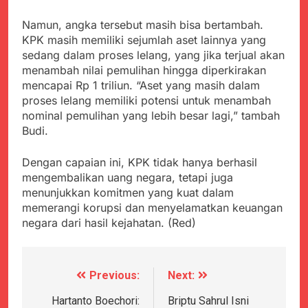
menyalahgunakan
Sambut Tahun Ajaran
Anggaran Thn 2023.
Baru, Satgas Yonif
Namun, angka tersebut masih bisa bertambah.
310/KK Ajak Pelajar
Juli 19, 2024
KPK masih memiliki sejumlah aset lainnya yang
Bersihkan Lingkungan
Selisih APBD Tahun
sedang dalam proses lelang, yang jika terjual akan
Sekolah
2023 Kab.Sukabumi
menambah nilai pemulihan hingga diperkirakan
Sebesar Rp 31 Miliar
Juli 16, 2024
mencapai Rp 1 triliun. “Aset yang masih dalam
Aksi Humanis Polri:
proses lelang memiliki potensi untuk menambah
Kapolsek Kebonpedes
nominal pemulihan yang lebih besar lagi,” tambah
Bantu Lansia dengan
Agustus 7, 2026
Budi.
Kursi Roda, Warga Haru
Data Ganda Capai 6
dan Bersyukur
Juta, BGN Benahi Basis
Dengan capaian ini, KPK tidak hanya berhasil
Penerima Program
Agustus 6, 2026
mengembalikan uang negara, tetapi juga
Makan Bergizi Gratis
Zulhas Pastikan SPPG
menunjukkan komitmen yang kuat dalam
di Wilayah 3T Tuntas
memerangi korupsi dan menyelamatkan keuangan
Pekan Ini, Integrasi
Agustus 6, 2026
negara dari hasil kejahatan. (Red)
Data MBG Hampir
Bobby Maulana Pastikan
Rampung
Kawasan Kuliner Ahmad
Yani Tetap Bersih,
Agustus 6, 2026
Pemkot Sukabumi
Previous:
Next:
Navigasi
Ribuan Warga Padati
Perkuat Penataan
Peringatan Hari ASI
Pedagang dan
pos
Hartanto Boechori:
Briptu Sahrul Isni
Sedunia di Cibadak,