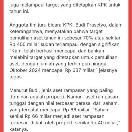
Kabupaten Sukabumi
juga melampaui target yang ditetapkan KPK untuk
Satgas Yonif 310/KK
Angkat Bicara
Lakukan Pengecatan
tahun ini.
Juli 21, 2024
Dan Pembenahan
Kadinkes kab. Sukabumi
Angkat Bicara Terkait
Anggota tim juru bicara KPK, Budi Prasetyo, dalam
Dugaan pembelian obat
keterangannya, menyatakan bahwa target
Juli 21, 2024
yang akan Kadaluarsa
pemulihan aset tahun ini sebesar 70% atau sekitar
Diduga Pembelian Obat
oleh Puskesmas
oleh Puskesmas di
Rp 400 miliar sudah terlampaui dengan signifikan.
Kab. Sukabumi yang
“Kami telah berhasil mencapai dan bahkan
Juli 20, 2024
akan Kadaluarsa.
melebihi target yang ditetapkan untuk pemulihan
Tunjukan
Perhatiannya, Satgas
aset, dengan jumlah yang terhimpun hingga
Yonif 310/KK Berikan
Oktober 2024 mencapai Rp 637 miliar,” jelasnya
Juli 20, 2024
Bantuan Duka Cita
tegas.
Polda Jabar Beberkan
Perkembangan
Terbaru Kasus Dago
Juli 20, 2024
Menurut Budi, jenis aset rampasan yang paling
Elos
Kejaksaan Negeri Kab
dominan adalah properti. Namun, aset rampasan
Sukabumi didesak usut
tunggal dengan nilai terbesar berasal dari saham,
Tuntas Dugaan
Juli 19, 2024
yang tercatat mencapai Rp 66 miliar. “Saham
penyelewengan
Diduga Kuat
senilai Rp 66 miliar menjadi aset rampasan
Pengadaan Buku Simi
Inspektorat Kab,
terbesar, diikuti oleh properti senilai Rp 40 miliar,”
Sukabumi
Juli 19, 2024
katanya.