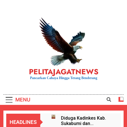
Skip
to
content
PELITAJAGATNEWS
Pancarkan Cahaya Hingga Terang Benderang
MENU
Diduga Kadinkes Kab.
HEADLINES
Sukabumi dan