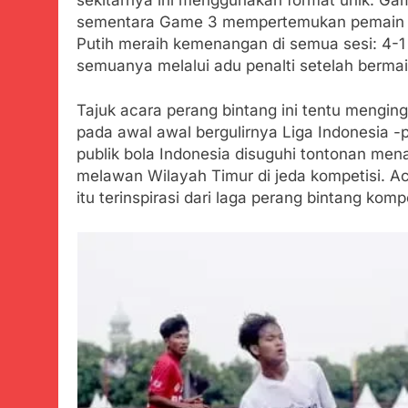
Zulhas Pasti
sementara Game 3 mempertemukan pemain te
Agustus 6, 2026
Putih meraih kemenangan di semua sesi: 4-1
Bobby Maulana
semuanya melalui adu penalti setelah berma
dan Pengelol
Agustus 6, 2026
Tajuk acara perang bintang ini tentu mengin
Ribuan Warga 
pada awal awal bergulirnya Liga Indonesia -
Upaya Cegah S
publik bola Indonesia disuguhi tontonan mena
Agustus 6, 2026
Wujud Kepeduli
melawan Wilayah Timur di jeda kompetisi. Ac
Sentosa 2 ke P
itu terinspirasi dari laga perang bintang kom
Agustus 5, 2026
SMA Negeri Nya
Bertentangan d
Agustus 4, 2026
Ketua Umum 
Agustus 3, 2026
Menjelajahi
Agustus 3, 2026