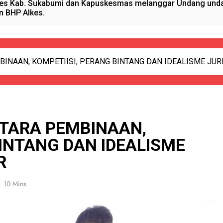
es Kab. Sukabumi dan Kapuskesmas melanggar Undang undan
n BHP Alkes.
anget Timur Menyalurkan Bantuan Beras Bapang (Bantuan Pa
sional, Satgas Yonif 310/KK Peduli Generasi Emas Papua
BINAAN, KOMPETIISI, PERANG BINTANG DAN IDEALISME JUR
ano Hydrogen RAHO Club dan IMI, Dobrak Dunia Kesehatan
kun Pijat, Polres Sumenep Amankan Warga Pragaan Pelaku 
NTARA PEMBINAAN,
 Pejabat Terlibat pengadaan Antropometri Tahun 2023 Di Di
BINTANG DAN IDEALISME
R
 Kreatif Di Momen MPLS, Satgas Yonif 310/KK Berikan Wasba
10 Mins
PORSADIN KE 7, SEKDA ADE SEBUT PENYELENGGARAAN SAN
alang Pemasok BHP Alkes ke Puskesmas-Puskesmas se-kabu