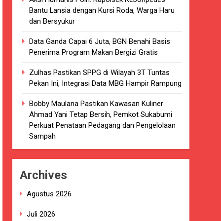
Bantu Lansia dengan Kursi Roda, Warga Haru
kaian
dan Bersyukur
luarsa di puskesmas.
Data Ganda Capai 6 Juta, BGN Benahi Basis
Penerima Program Makan Bergizi Gratis
i terkait Dugaan beredar nya Obat
Zulhas Pastikan SPPG di Wilayah 3T Tuntas
Pekan Ini, Integrasi Data MBG Hampir Rampung
Bobby Maulana Pastikan Kawasan Kuliner
Ahmad Yani Tetap Bersih, Pemkot Sukabumi
i 4 DPRD Kabupaten Sukabumi Angkat
Perkuat Penataan Pedagang dan Pengelolaan
Sampah
han
Archives
ang akan Kadaluarsa oleh Puskesmas
Agustus 2026
luarsa.
Juli 2026