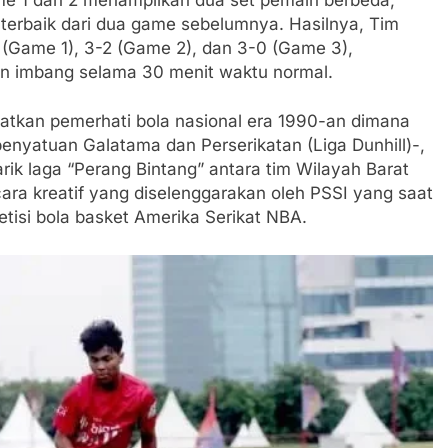
kan SPPG di Wilayah 3T Tuntas Pekan Ini, Integrasi Data M
rbaik dari dua game sebelumnya. Hasilnya, Tim
 (Game 1), 3-2 (Game 2), dan 3-0 (Game 3),
 Pastikan Kawasan Kuliner Ahmad Yani Tetap Bersih, Pemko
in imbang selama 30 menit waktu normal.
aan Sampah
gatkan pemerhati bola nasional era 1990-an dimana
Padati Peringatan Hari ASI Sedunia di Cibadak, PDIP Tegaska
penyatuan Galatama dan Perserikatan (Liga Dunhill)-,
tunting
rik laga “Perang Bintang” antara tim Wilayah Barat
an Polri, Kapolresta Sumenep Koordinasikan dan Berangkat
ara kreatif yang diselenggarakan oleh PSSI yang saat
osko Pusat Tg. Perak Surabaya
petisi bola basket Amerika Serikat NBA.
lindung Sukabumi Diduga Lakukan Pungutan melalui Komite S
engan Edaran Disdik Jabar
FSP Maritim Indonesia Bantah Isu Mogok Nasional TKBM: “
 Potensi Alam dan Kehangatan Gotong Royong di Desa Sukak