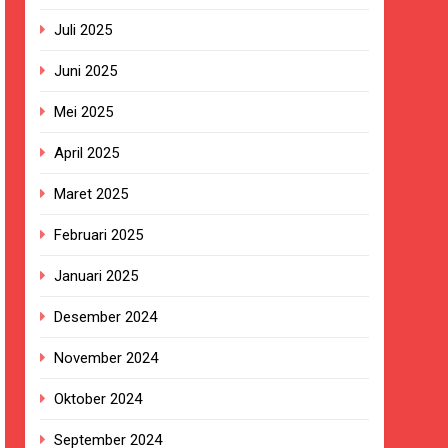
BG Hampir Rampung
Juli 2025
t Sukabumi Perkuat Penataan Pedagang
Juni 2025
Mei 2025
n ASI adalah Investasi Peradaban dan
April 2025
kan Empat Korban Kebakaran KMP Mutiara
Maret 2025
Februari 2025
ekolah, Disorot karena Dinilai
Januari 2025
Desember 2024
Belum Ada Keputusan Resmi”
November 2024
ersa
Oktober 2024
September 2024