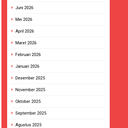
Juni 2026
Mei 2026
ngan Pengadaan Buku Simi
April 2026
Maret 2026
2023.
Februari 2026
ingkungan Sekolah
Januari 2026
Desember 2025
 terhadap Kepala KUA Pabuaran
November 2025
Oktober 2025
a, Warga Haru dan Bersyukur
September 2025
izi Gratis
Agustus 2025