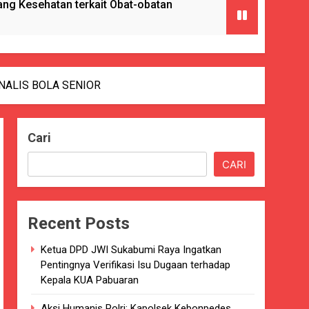
g Kesehatan terkait Obat-obatan
ngan) ke Enam Kalinya.
NALIS BOLA SENIOR
Cari
Pencabulan
CARI
nkes Kab. Sukabumi.
Recent Posts
ng Serta Pelatihan PBB
Ketua DPD JWI Sukabumi Raya Ingatkan
GAT BAIK
Pentingnya Verifikasi Isu Dugaan terhadap
Kepala KUA Pabuaran
paten Sukabumi selama 7 Tahun.
Aksi Humanis Polri: Kapolsek Kebonpedes