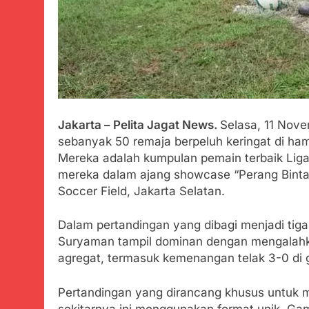
Tunjukan Per
Juli 20, 2024
Polda Jabar
Juli 20, 2024
Kejaksaan N
Juli 19, 2024
Diduga Kuat
Jakarta – Pelita Jagat News.
Selasa, 11 Nov
Juli 19, 2024
sebanyak 50 remaja berpeluh keringat di hamp
Sambut Tahun
Mereka adalah kumpulan pemain terbaik Lig
Juli 19, 2024
mereka dalam ajang showcase “Perang Bintan
Selisih APBD
Soccer Field, Jakarta Selatan.
Juli 16, 2024
Ketua DPD JW
Dalam pertandingan yang dibagi menjadi tiga
Agustus 8, 2026
Suryaman tampil dominan dengan mengalahka
Aksi Humanis
agregat, termasuk kemenangan telak 3-0 di
Agustus 7, 2026
Data Ganda C
Pertandingan yang dirancang khusus untuk m
Agustus 6, 2026
sekitarnya ini menggunakan format unik. Ga