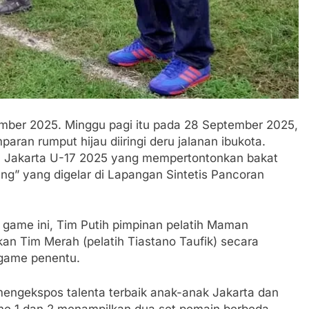
hatiannya, Satgas Yonif 310/KK Berikan Bantuan Duka Cita
 Beberkan Perkembangan Terbaru Kasus Dago Elos
egeri Kab Sukabumi didesak usut Tuntas Dugaan penyelewe
 Inspektorat Kab, Sukabumi menyalahgunakan Anggaran Thn 
ember 2025. Minggu pagi itu pada 28 September 2025,
aran rumput hijau diiringi deru jalanan ibukota.
 Ajaran Baru, Satgas Yonif 310/KK Ajak Pelajar Bersihkan L
a Jakarta U-17 2025 yang mempertontonkan bakat
g” yang digelar di Lapangan Sintetis Pancoran
 Tahun 2023 Kab.Sukabumi Sebesar Rp 31 Miliar
I Sukabumi Raya Ingatkan Pentingnya Verifikasi Isu Dugaan
 game ini, Tim Putih pimpinan pelatih Maman
n Tim Merah (pelatih Tiastano Taufik) secara
 Polri: Kapolsek Kebonpedes Bantu Lansia dengan Kursi Rod
 game penentu.
apai 6 Juta, BGN Benahi Basis Penerima Program Makan Berg
engekspos talenta terbaik anak-anak Jakarta dan
me 1 dan 2 menampilkan dua set pemain berbeda,