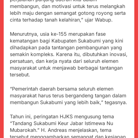
menyalahgunakan
Sambut Tahun Ajaran
membangun, dan motivasi untuk terus melangkah
Anggaran Thn 2023.
Baru, Satgas Yonif
lebih maju dengan semangat gotong royong serta
310/KK Ajak Pelajar
Juli 19, 2024
cinta terhadap tanah kelahiran,” ujar Wabup.
Bersihkan Lingkungan
Selisih APBD Tahun
Sekolah
2023 Kab.Sukabumi
Menurutnya, usia ke-155 merupakan fase
Sebesar Rp 31 Miliar
Juli 16, 2024
kematangan bagi Kabupaten Sukabumi yang kini
Wujud Kepedulian Polri,
dihadapkan pada tantangan pembangunan yang
Kapolresta Sumenep
semakin kompleks. Karena itu, dibutuhkan inovasi,
Koordinasikan dan
Agustus 5, 2026
persatuan, dan kerja nyata dari seluruh elemen
Berangkatkan Empat
SMA Negeri Nyalindung
Korban Kebakaran KMP
masyarakat untuk menjawab berbagai tantangan
Sukabumi Diduga
Mutiara Sentosa 2 ke
tersebut.
Lakukan Pungutan
Agustus 4, 2026
Posko Pusat Tg. Perak
melalui Komite Sekolah,
Ketua Umum FSP
Surabaya
Disorot karena Dinilai
“Pemerintah daerah bersama seluruh elemen
Maritim Indonesia
Bertentangan dengan
masyarakat harus terus bergandeng tangan dalam
Bantah Isu Mogok
Agustus 3, 2026
Edaran Disdik Jabar
membangun Sukabumi yang lebih baik,” tegasnya.
Nasional TKBM: “Belum
Menjelajahi Potensi
Ada Keputusan Resmi”
Alam dan Kehangatan
Tahun ini, peringatan HJKS mengusung tema
Gotong Royong di
Agustus 3, 2026
Desa Sukakersa
“Tandang Sukabumi Keur Jabar Istimewa Nu
Korban Tenggelam di
Mubarokah.” H. Andreas menjelaskan, tema
Perairan Giligenting
tersebut menggambarkan semangat dan kesiapan
Ditemukan, Polisi