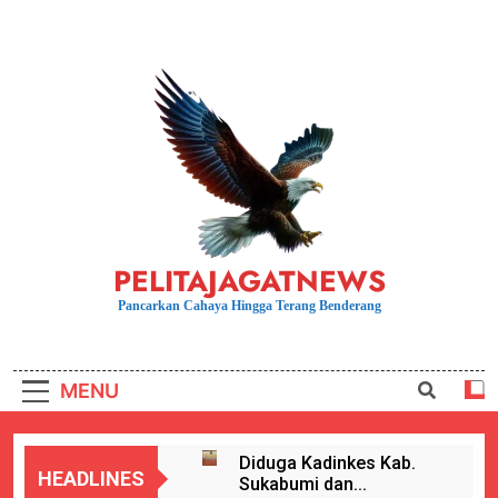
Skip
to
content
PELITAJAGATNEWS
Pancarkan Cahaya Hingga Terang Benderang
MENU
Diduga Kadinkes Kab.
HEADLINES
Sukabumi dan