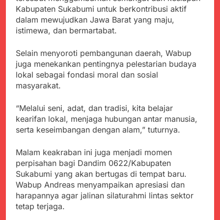
Agustus 3, 2026
Pastikan Penanganan
Kabupaten Sukabumi untuk berkontribusi aktif
Kapolresta Sumenep
Berjalan Sesuai
dalam mewujudkan Jawa Barat yang maju,
Sambut Kedatangan
Prosedur
istimewa, dan bermartabat.
Korban Evakuasi KM
Agustus 3, 2026
Mutiara Sentosa 2 di
Bukti Transfer dan Janji
Pelabuhan Kalianget
Selain menyoroti pembangunan daerah, Wabup
Bertemu di Jalan
Disorot, Dugaan
juga menekankan pentingnya pelestarian budaya
Agustus 3, 2026
Kedekatan Kepala KUA
lokal sebagai fondasi moral dan sosial
Sekdis Pendidikan Buka
Pabuaran dengan Istri
masyarakat.
Rakor Dewan
Warga Mengemuka
Pendidikan Bersama
Agustus 3, 2026
Mitra Pendidikan di
“Melalui seni, adat, dan tradisi, kita belajar
Gercap Camat Arjasa
Kabupaten Sukabumi
kearifan lokal, menjaga hubungan antar manusia,
Langsung Turun
Lapangan Temui Warga
serta keseimbangan dengan alam,” tuturnya.
Agustus 3, 2026
Desa Paseraman yang
Poktan Kadupugur
Lumpuh dan Hidup
Laksanakan Program
Malam keakraban ini juga menjadi momen
Sebatang Kara
Oplah Non Rawa dan
perpisahan bagi Dandim 0622/Kabupaten
Agustus 2, 2026
PJIT 2026, Dukung
Sukabumi yang akan bertugas di tempat baru.
Ketersediaan Air Irigasi
Wabup Andreas menyampaikan apresiasi dan
bagi Petani
harapannya agar jalinan silaturahmi lintas sektor
tetap terjaga.