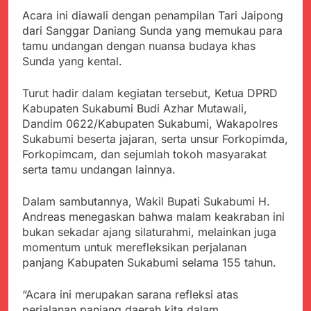
Kabupaten Sukabumi
Satgas Yonif 310/KK
Acara ini diawali dengan penampilan Tari Jaipong
Angkat Bicara
Lakukan Pengecatan
Juli 21, 2024
dari Sanggar Daniang Sunda yang memukau para
Dan Pembenahan
Kadinkes kab. Sukabumi
tamu undangan dengan nuansa budaya khas
Angkat Bicara Terkait
Sunda yang kental.
Dugaan pembelian obat
Juli 21, 2024
yang akan Kadaluarsa
Diduga Pembelian Obat
Turut hadir dalam kegiatan tersebut, Ketua DPRD
oleh Puskesmas
oleh Puskesmas di
Kabupaten Sukabumi Budi Azhar Mutawali,
Kab. Sukabumi yang
Juli 20, 2024
Dandim 0622/Kabupaten Sukabumi, Wakapolres
akan Kadaluarsa.
Tunjukan
Sukabumi beserta jajaran, serta unsur Forkopimda,
Perhatiannya, Satgas
Forkopimcam, dan sejumlah tokoh masyarakat
Yonif 310/KK Berikan
Juli 20, 2024
serta tamu undangan lainnya.
Bantuan Duka Cita
Polda Jabar Beberkan
Perkembangan
Dalam sambutannya, Wakil Bupati Sukabumi H.
Terbaru Kasus Dago
Juli 20, 2024
Andreas menegaskan bahwa malam keakraban ini
Elos
Kejaksaan Negeri Kab
bukan sekadar ajang silaturahmi, melainkan juga
Sukabumi didesak usut
momentum untuk merefleksikan perjalanan
Tuntas Dugaan
Juli 19, 2024
panjang Kabupaten Sukabumi selama 155 tahun.
penyelewengan
Diduga Kuat
Pengadaan Buku Simi
Inspektorat Kab,
“Acara ini merupakan sarana refleksi atas
Sukabumi
Juli 19, 2024
perjalanan panjang daerah kita dalam