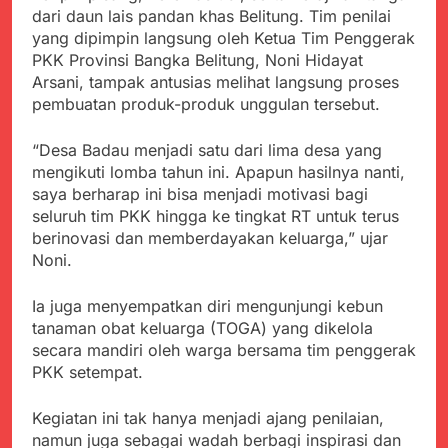
menyalahgunakan
Sambut Tahun Ajaran
dari daun lais pandan khas Belitung. Tim penilai
Anggaran Thn 2023.
Baru, Satgas Yonif
yang dipimpin langsung oleh Ketua Tim Penggerak
310/KK Ajak Pelajar
Juli 19, 2024
PKK Provinsi Bangka Belitung, Noni Hidayat
Bersihkan Lingkungan
Selisih APBD Tahun
Arsani, tampak antusias melihat langsung proses
Sekolah
2023 Kab.Sukabumi
pembuatan produk-produk unggulan tersebut.
Sebesar Rp 31 Miliar
Juli 16, 2024
Ketua DPD JWI
“Desa Badau menjadi satu dari lima desa yang
Sukabumi Raya
mengikuti lomba tahun ini. Apapun hasilnya nanti,
Ingatkan Pentingnya
Agustus 8, 2026
saya berharap ini bisa menjadi motivasi bagi
Verifikasi Isu Dugaan
Aksi Humanis Polri:
seluruh tim PKK hingga ke tingkat RT untuk terus
terhadap Kepala KUA
Kapolsek Kebonpedes
berinovasi dan memberdayakan keluarga,” ujar
Pabuaran
Bantu Lansia dengan
Agustus 7, 2026
Noni.
Kursi Roda, Warga Haru
Data Ganda Capai 6
dan Bersyukur
Juta, BGN Benahi Basis
Ia juga menyempatkan diri mengunjungi kebun
Penerima Program
Agustus 6, 2026
tanaman obat keluarga (TOGA) yang dikelola
Makan Bergizi Gratis
Zulhas Pastikan SPPG
secara mandiri oleh warga bersama tim penggerak
di Wilayah 3T Tuntas
PKK setempat.
Pekan Ini, Integrasi
Agustus 6, 2026
Data MBG Hampir
Bobby Maulana Pastikan
Rampung
Kegiatan ini tak hanya menjadi ajang penilaian,
Kawasan Kuliner Ahmad
namun juga sebagai wadah berbagi inspirasi dan
Yani Tetap Bersih,