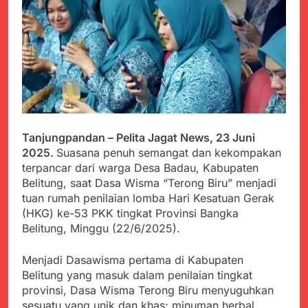
PORSADIN KE 7, SEKDA
ADE SEBUT
Juli 22, 2024
PENYELENGGARAAN
Terungkap Dalang
SANGAT BAIK
Pemasok BHP Alkes ke
Puskesmas-
Juli 22, 2024
Puskesmas se-
Warga Tersenyum
kabupaten Sukabumi
Bahagia Saat Satgas
selama 7 Tahun.
Yonif 310/KK Bagikan
Juli 22, 2024
Puluhan Pakaian
Diduga Kadinkes Kab.
Tanjungpandan – Pelita Jagat News, 23 Juni
Sukabumi terlibat
dalam pengadaan obat
2025.
Suasana penuh semangat dan kekompakan
Juli 22, 2024
akan kadaluarsa di
terpancar dari warga Desa Badau, Kabupaten
Menkes diharap sidak
puskesmas.
Belitung, saat Dasa Wisma “Terong Biru” menjadi
ke Dinkes dan keseluruh
Puskesmas di Kab.
tuan rumah penilaian lomba Hari Kesatuan Gerak
Juli 21, 2024
Sukabumi terkait
(HKG) ke-53 PKK tingkat Provinsi Bangka
Polres Sumenep
Dugaan beredar nya
Belitung, Minggu (22/6/2025).
Ungkap Kasus
Obat obatan Kadaluarsa
Pencabulan Terhadap
Juli 21, 2024
Anak
Menjadi Dasawisma pertama di Kabupaten
Kisruh terkait Dugaan
Puskesmas beli obat
Belitung yang masuk dalam penilaian tingkat
akan Kadaluarsa,Ketua
provinsi, Dasa Wisma Terong Biru menyuguhkan
Juli 21, 2024
Komisi 4 DPRD
sesuatu yang unik dan khas: minuman herbal
Perindah Gereja,