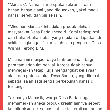
Kabupaten Sukabumi
Satgas Yonif 310/KK
“Manasik”. Nama ini merupakan akronim dari
Angkat Bicara
Lakukan Pengecatan
bahan-bahan alami yang digunakan, yakni madu,
Juli 21, 2024
Dan Pembenahan
nanas, sereh, dan biji selasih.
Kadinkes kab. Sukabumi
Angkat Bicara Terkait
Dugaan pembelian obat
Juli 21, 2024
“Minuman Manasik ini adalah produk olahan
yang akan Kadaluarsa
Diduga Pembelian Obat
masyarakat Desa Badau sendiri. Kami terinspirasi
oleh Puskesmas
oleh Puskesmas di
dari bahan-bahan lokal yang mudah didapatkan di
Kab. Sukabumi yang
Juli 20, 2024
sekitar lingkungan,” ujar salah satu pengurus Dasa
akan Kadaluarsa.
Tunjukan
Wisma Terong Biru.
Perhatiannya, Satgas
Yonif 310/KK Berikan
Juli 20, 2024
Minuman ini menjadi daya tarik tersendiri bagi
Bantuan Duka Cita
Polda Jabar Beberkan
para tamu dan tim penilai, karena tidak hanya
Perkembangan
menyegarkan tetapi juga mengangkat kekayaan
Terbaru Kasus Dago
Juli 20, 2024
alam dan potensi lokal Desa Badau, yang dikenal
Elos
Kejaksaan Negeri Kab
sebagai salah satu sentra perkebunan nanas di
Sukabumi didesak usut
Belitung.
Tuntas Dugaan
Juli 19, 2024
penyelewengan
Diduga Kuat
Tak hanya Manasik, warga Desa Badau juga
Pengadaan Buku Simi
Inspektorat Kab,
memamerkan aneka produk kreatif lainnya seperti
Sukabumi
Juli 19, 2024
keripik pisang, keremas ubi, serta kerajinan tangan