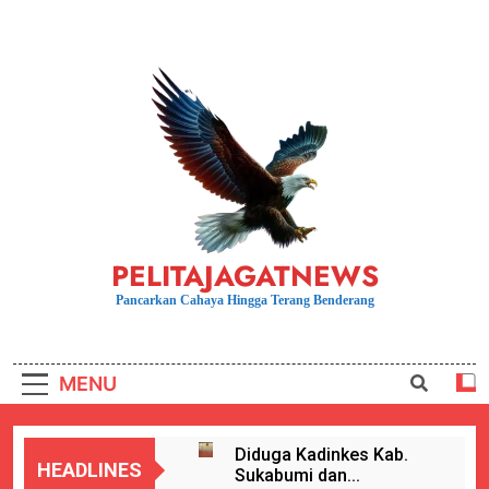
Skip
to
content
PELITAJAGATNEWS
Pancarkan Cahaya Hingga Terang Benderang
MENU
Diduga Kadinkes Kab.
HEADLINES
Sukabumi dan