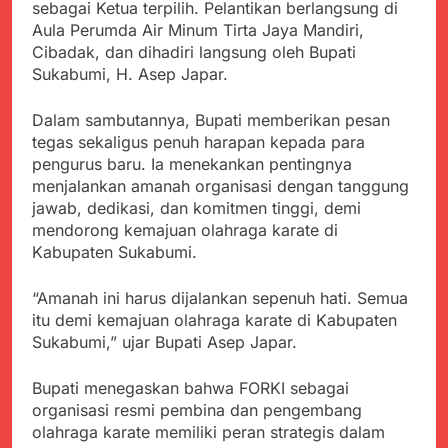
Kabupaten Sukabumi
sebagai Ketua terpilih. Pelantikan berlangsung di
Satgas Yonif 310/KK
Angkat Bicara
Aula Perumda Air Minum Tirta Jaya Mandiri,
Lakukan Pengecatan
Juli 21, 2024
Cibadak, dan dihadiri langsung oleh Bupati
Dan Pembenahan
Kadinkes kab. Sukabumi
Sukabumi, H. Asep Japar.
Angkat Bicara Terkait
Dugaan pembelian obat
Juli 21, 2024
Dalam sambutannya, Bupati memberikan pesan
yang akan Kadaluarsa
Diduga Pembelian Obat
oleh Puskesmas
tegas sekaligus penuh harapan kepada para
oleh Puskesmas di
pengurus baru. Ia menekankan pentingnya
Kab. Sukabumi yang
Juli 20, 2024
menjalankan amanah organisasi dengan tanggung
akan Kadaluarsa.
Tunjukan
jawab, dedikasi, dan komitmen tinggi, demi
Perhatiannya, Satgas
mendorong kemajuan olahraga karate di
Yonif 310/KK Berikan
Juli 20, 2024
Kabupaten Sukabumi.
Bantuan Duka Cita
Polda Jabar Beberkan
Perkembangan
“Amanah ini harus dijalankan sepenuh hati. Semua
Terbaru Kasus Dago
Juli 20, 2024
Elos
itu demi kemajuan olahraga karate di Kabupaten
Kejaksaan Negeri Kab
Sukabumi,” ujar Bupati Asep Japar.
Sukabumi didesak usut
Tuntas Dugaan
Juli 19, 2024
penyelewengan
Bupati menegaskan bahwa FORKI sebagai
Diduga Kuat
Pengadaan Buku Simi
organisasi resmi pembina dan pengembang
Inspektorat Kab,
Sukabumi
olahraga karate memiliki peran strategis dalam
Juli 19, 2024