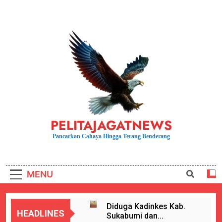
Skip
to
content
PELITAJAGATNEWS
Pancarkan Cahaya Hingga Terang Benderang
MENU
Diduga Kadinkes Kab.
HEADLINES
Sukabumi dan