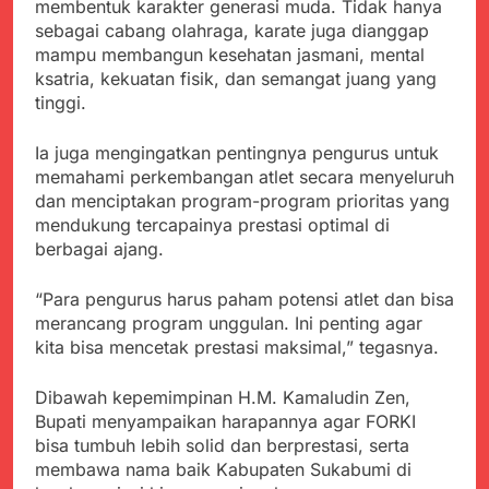
menyalahgunakan
membentuk karakter generasi muda. Tidak hanya
Sambut Tahun Ajaran
Anggaran Thn 2023.
sebagai cabang olahraga, karate juga dianggap
Baru, Satgas Yonif
310/KK Ajak Pelajar
mampu membangun kesehatan jasmani, mental
Juli 19, 2024
Bersihkan Lingkungan
ksatria, kekuatan fisik, dan semangat juang yang
Selisih APBD Tahun
Sekolah
tinggi.
2023 Kab.Sukabumi
Sebesar Rp 31 Miliar
Juli 16, 2024
Ia juga mengingatkan pentingnya pengurus untuk
Jaga Keamanan
memahami perkembangan atlet secara menyeluruh
Lingkungan Sekolah,
Aiptu Sujarwo Beri
dan menciptakan program-program prioritas yang
Agustus 10, 2026
Edukasi Kamtibmas
mendukung tercapainya prestasi optimal di
Ketua DPD JWI
kepada Siswa SDN
berbagai ajang.
Sukabumi Raya
Cipriangan
Ingatkan Pentingnya
Agustus 8, 2026
Verifikasi Isu Dugaan
“Para pengurus harus paham potensi atlet dan bisa
Aksi Humanis Polri:
terhadap Kepala KUA
Kapolsek Kebonpedes
merancang program unggulan. Ini penting agar
Pabuaran
Bantu Lansia dengan
kita bisa mencetak prestasi maksimal,” tegasnya.
Agustus 7, 2026
Kursi Roda, Warga Haru
Data Ganda Capai 6
dan Bersyukur
Juta, BGN Benahi Basis
Dibawah kepemimpinan H.M. Kamaludin Zen,
Penerima Program
Agustus 6, 2026
Bupati menyampaikan harapannya agar FORKI
Makan Bergizi Gratis
Zulhas Pastikan SPPG
bisa tumbuh lebih solid dan berprestasi, serta
di Wilayah 3T Tuntas
membawa nama baik Kabupaten Sukabumi di
Pekan Ini, Integrasi