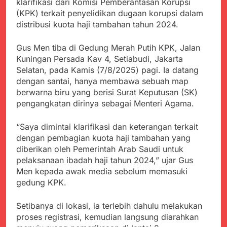
klarifikasi dari Komisi Pemberantasan Korupsi
Kabupaten Sukabumi
Satgas Yonif 310/KK
(KPK) terkait penyelidikan dugaan korupsi dalam
Angkat Bicara
Lakukan Pengecatan
Juli 21, 2024
distribusi kuota haji tambahan tahun 2024.
Dan Pembenahan
Kadinkes kab. Sukabumi
Angkat Bicara Terkait
Gus Men tiba di Gedung Merah Putih KPK, Jalan
Dugaan pembelian obat
Juli 21, 2024
Kuningan Persada Kav 4, Setiabudi, Jakarta
yang akan Kadaluarsa
Diduga Pembelian Obat
Selatan, pada Kamis (7/8/2025) pagi. Ia datang
oleh Puskesmas
oleh Puskesmas di
dengan santai, hanya membawa sebuah map
Kab. Sukabumi yang
Juli 20, 2024
berwarna biru yang berisi Surat Keputusan (SK)
akan Kadaluarsa.
Tunjukan
pengangkatan dirinya sebagai Menteri Agama.
Perhatiannya, Satgas
Yonif 310/KK Berikan
Juli 20, 2024
“Saya dimintai klarifikasi dan keterangan terkait
Bantuan Duka Cita
Polda Jabar Beberkan
dengan pembagian kuota haji tambahan yang
Perkembangan
diberikan oleh Pemerintah Arab Saudi untuk
Terbaru Kasus Dago
Juli 20, 2024
pelaksanaan ibadah haji tahun 2024,” ujar Gus
Elos
Kejaksaan Negeri Kab
Men kepada awak media sebelum memasuki
Sukabumi didesak usut
gedung KPK.
Tuntas Dugaan
Juli 19, 2024
penyelewengan
Diduga Kuat
Pengadaan Buku Simi
Setibanya di lokasi, ia terlebih dahulu melakukan
Inspektorat Kab,
proses registrasi, kemudian langsung diarahkan
Sukabumi
Juli 19, 2024