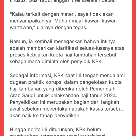
Agustus 3, 2026
Pastikan Penanganan
Kapolresta Sumenep
Berjalan Sesuai
Sambut Kedatangan
“Kalau terkait dengan materi, saya tidak akan
Prosedur
Korban Evakuasi KM
menyampaikan ya. Mohon maaf kawan-kawan
Agustus 3, 2026
Mutiara Sentosa 2 di
wartawan,” ujarnya dengan tegas.
Bukti Transfer dan Janji
Pelabuhan Kalianget
Bertemu di Jalan
Disorot, Dugaan
Agustus 3, 2026
Namun, ia kembali menegaskan bahwa intinya
Kedekatan Kepala KUA
Sekdis Pendidikan Buka
adalah memberikan klarifikasi seluas-luasnya atas
Pabuaran dengan Istri
Rakor Dewan
proses kebijakan kuota haji tambahan tersebut,
Warga Mengemuka
Pendidikan Bersama
Agustus 3, 2026
sebagaimana diminta oleh penyidik KPK.
Mitra Pendidikan di
Gercap Camat Arjasa
Kabupaten Sukabumi
Langsung Turun
Sebagai informasi, KPK saat ini tengah mendalami
Lapangan Temui Warga
Agustus 3, 2026
dugaan praktik korupsi dalam pengelolaan kuota
Desa Paseraman yang
Poktan Kadupugur
haji tambahan yang diberikan oleh Pemerintah
Lumpuh dan Hidup
Laksanakan Program
Arab Saudi untuk pelaksanaan haji tahun 2024.
Sebatang Kara
Oplah Non Rawa dan
Agustus 2, 2026
Penyelidikan ini merupakan bagian dari langkah
PJIT 2026, Dukung
awal sebelum menentukan apakah kasus tersebut
Ketersediaan Air Irigasi
akan naik ke tahap penyidikan.
bagi Petani
Hingga berita ini diturunkan, KPK belum
memberikan keterangan resmi terkait hasil