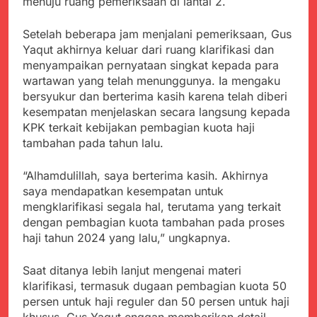
menuju ruang pemeriksaan di lantai 2.
menyalahgunakan
Sambut Tahun Ajaran
Anggaran Thn 2023.
Baru, Satgas Yonif
Setelah beberapa jam menjalani pemeriksaan, Gus
310/KK Ajak Pelajar
Juli 19, 2024
Bersihkan Lingkungan
Yaqut akhirnya keluar dari ruang klarifikasi dan
Selisih APBD Tahun
Sekolah
menyampaikan pernyataan singkat kepada para
2023 Kab.Sukabumi
wartawan yang telah menunggunya. Ia mengaku
Sebesar Rp 31 Miliar
Juli 16, 2024
bersyukur dan berterima kasih karena telah diberi
Wujud Kepedulian Polri,
kesempatan menjelaskan secara langsung kepada
Kapolresta Sumenep
KPK terkait kebijakan pembagian kuota haji
Koordinasikan dan
Agustus 5, 2026
Berangkatkan Empat
tambahan pada tahun lalu.
SMA Negeri Nyalindung
Korban Kebakaran KMP
Sukabumi Diduga
Mutiara Sentosa 2 ke
Lakukan Pungutan
“Alhamdulillah, saya berterima kasih. Akhirnya
Agustus 4, 2026
Posko Pusat Tg. Perak
melalui Komite Sekolah,
saya mendapatkan kesempatan untuk
Ketua Umum FSP
Surabaya
Disorot karena Dinilai
mengklarifikasi segala hal, terutama yang terkait
Maritim Indonesia
Bertentangan dengan
Bantah Isu Mogok
dengan pembagian kuota tambahan pada proses
Agustus 3, 2026
Edaran Disdik Jabar
Nasional TKBM: “Belum
haji tahun 2024 yang lalu,” ungkapnya.
Menjelajahi Potensi
Ada Keputusan Resmi”
Alam dan Kehangatan
Gotong Royong di
Saat ditanya lebih lanjut mengenai materi
Agustus 3, 2026
Desa Sukakersa
klarifikasi, termasuk dugaan pembagian kuota 50
Korban Tenggelam di
persen untuk haji reguler dan 50 persen untuk haji
Perairan Giligenting
Ditemukan, Polisi
khusus, Gus Yaqut enggan memberikan detail.