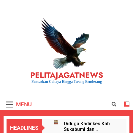
Skip
to
content
PELITAJAGATNEWS
Pancarkan Cahaya Hingga Terang Benderang
MENU
Diduga Kadinkes Kab.
HEADLINES
Sukabumi dan