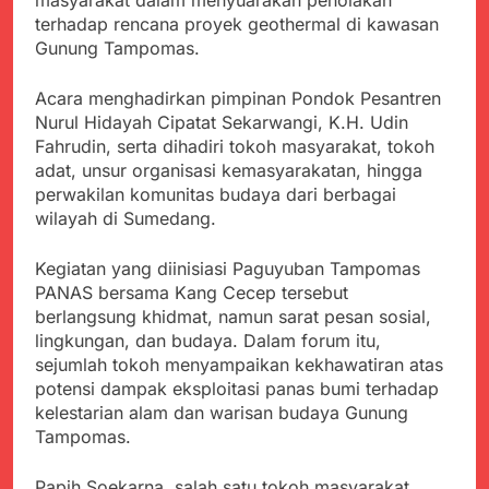
masyarakat dalam menyuarakan penolakan
Kabupaten Sukabumi
Satgas Yonif 310/KK
terhadap rencana proyek geothermal di kawasan
Angkat Bicara
Lakukan Pengecatan
Juli 21, 2024
Gunung Tampomas.
Dan Pembenahan
Kadinkes kab. Sukabumi
Angkat Bicara Terkait
Acara menghadirkan pimpinan Pondok Pesantren
Dugaan pembelian obat
Juli 21, 2024
Nurul Hidayah Cipatat Sekarwangi, K.H. Udin
yang akan Kadaluarsa
Diduga Pembelian Obat
Fahrudin, serta dihadiri tokoh masyarakat, tokoh
oleh Puskesmas
oleh Puskesmas di
adat, unsur organisasi kemasyarakatan, hingga
Kab. Sukabumi yang
Juli 20, 2024
perwakilan komunitas budaya dari berbagai
akan Kadaluarsa.
Tunjukan
wilayah di Sumedang.
Perhatiannya, Satgas
Yonif 310/KK Berikan
Juli 20, 2024
Kegiatan yang diinisiasi Paguyuban Tampomas
Bantuan Duka Cita
Polda Jabar Beberkan
PANAS bersama Kang Cecep tersebut
Perkembangan
berlangsung khidmat, namun sarat pesan sosial,
Terbaru Kasus Dago
Juli 20, 2024
lingkungan, dan budaya. Dalam forum itu,
Elos
Kejaksaan Negeri Kab
sejumlah tokoh menyampaikan kekhawatiran atas
Sukabumi didesak usut
potensi dampak eksploitasi panas bumi terhadap
Tuntas Dugaan
Juli 19, 2024
kelestarian alam dan warisan budaya Gunung
penyelewengan
Diduga Kuat
Tampomas.
Pengadaan Buku Simi
Inspektorat Kab,
Sukabumi
Juli 19, 2024
Papih Soekarna, salah satu tokoh masyarakat