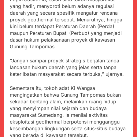
menyalahgunakan
Sambut Tahun Ajaran
yang hadir, menyoroti belum adanya regulasi
Anggaran Thn 2023.
Baru, Satgas Yonif
daerah yang secara spesifik mengatur rencana
310/KK Ajak Pelajar
Juli 19, 2024
proyek geothermal tersebut. Menurutnya, hingga
Bersihkan Lingkungan
Selisih APBD Tahun
kini belum terdapat Peraturan Daerah (Perda)
Sekolah
2023 Kab.Sukabumi
maupun Peraturan Bupati (Perbup) yang menjadi
Sebesar Rp 31 Miliar
Juli 16, 2024
dasar hukum pelaksanaan proyek di kawasan
Ketua DPD JWI
Gunung Tampomas.
Sukabumi Raya
Ingatkan Pentingnya
Agustus 8, 2026
“Jangan sampai proyek strategis berjalan tanpa
Verifikasi Isu Dugaan
Aksi Humanis Polri:
terhadap Kepala KUA
landasan hukum daerah yang jelas serta tanpa
Kapolsek Kebonpedes
Pabuaran
keterlibatan masyarakat secara terbuka,” ujarnya.
Bantu Lansia dengan
Agustus 7, 2026
Kursi Roda, Warga Haru
Data Ganda Capai 6
dan Bersyukur
Sementara itu, tokoh adat Ki Wangsa
Juta, BGN Benahi Basis
mengingatkan bahwa Gunung Tampomas bukan
Penerima Program
Agustus 6, 2026
sekadar bentang alam, melainkan ruang hidup
Makan Bergizi Gratis
Zulhas Pastikan SPPG
yang menyimpan nilai sejarah dan budaya
di Wilayah 3T Tuntas
masyarakat Sumedang. Ia menilai aktivitas
Pekan Ini, Integrasi
Agustus 6, 2026
eksploitasi geothermal berpotensi mengganggu
Data MBG Hampir
Bobby Maulana Pastikan
Rampung
keseimbangan lingkungan serta situs-situs budaya
Kawasan Kuliner Ahmad
yang berada di kawasan tersebut.
Yani Tetap Bersih,