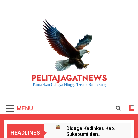
Skip
to
content
PELITAJAGATNEWS
Pancarkan Cahaya Hingga Terang Benderang
MENU
Diduga Kadinkes Kab.
HEADLINES
Sukabumi dan