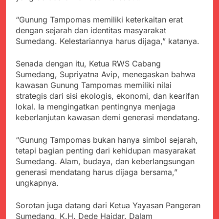
Agustus 6, 2026
Pemkot Sukabumi
Ribuan Warga Padati
Perkuat Penataan
“Gunung Tampomas memiliki keterkaitan erat
Peringatan Hari ASI
Pedagang dan
dengan sejarah dan identitas masyarakat
Sedunia di Cibadak,
Agustus 6, 2026
Pengelolaan Sampah
PDIP Tegaskan ASI
Sumedang. Kelestariannya harus dijaga,” katanya.
Wujud Kepedulian Polri,
adalah Investasi
Kapolresta Sumenep
Peradaban dan Upaya
Koordinasikan dan
Senada dengan itu, Ketua RWS Cabang
Agustus 5, 2026
Cegah Stunting
Berangkatkan Empat
Sumedang, Supriyatna Avip, menegaskan bahwa
SMA Negeri Nyalindung
Korban Kebakaran KMP
kawasan Gunung Tampomas memiliki nilai
Sukabumi Diduga
Mutiara Sentosa 2 ke
Lakukan Pungutan
strategis dari sisi ekologis, ekonomi, dan kearifan
Agustus 4, 2026
Posko Pusat Tg. Perak
melalui Komite Sekolah,
lokal. Ia mengingatkan pentingnya menjaga
Ketua Umum FSP
Surabaya
Disorot karena Dinilai
keberlanjutan kawasan demi generasi mendatang.
Maritim Indonesia
Bertentangan dengan
Bantah Isu Mogok
Agustus 3, 2026
Edaran Disdik Jabar
Nasional TKBM: “Belum
“Gunung Tampomas bukan hanya simbol sejarah,
Menjelajahi Potensi
Ada Keputusan Resmi”
tetapi bagian penting dari kehidupan masyarakat
Alam dan Kehangatan
Gotong Royong di
Sumedang. Alam, budaya, dan keberlangsungan
Agustus 3, 2026
Desa Sukakersa
generasi mendatang harus dijaga bersama,”
ungkapnya.
Sorotan juga datang dari Ketua Yayasan Pangeran
Sumedang, K.H. Dede Haidar. Dalam