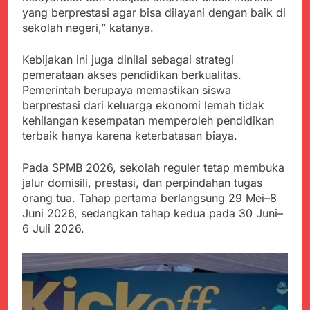
Agustus 6, 2026
Pengelolaan Sampah
PDIP Tegaskan ASI
yang berprestasi agar bisa dilayani dengan baik di
Wujud Kepedulian Polri,
adalah Investasi
sekolah negeri,” katanya.
Kapolresta Sumenep
Peradaban dan Upaya
Koordinasikan dan
Agustus 5, 2026
Cegah Stunting
Berangkatkan Empat
Kebijakan ini juga dinilai sebagai strategi
SMA Negeri Nyalindung
Korban Kebakaran KMP
pemerataan akses pendidikan berkualitas.
Sukabumi Diduga
Mutiara Sentosa 2 ke
Lakukan Pungutan
Pemerintah berupaya memastikan siswa
Agustus 4, 2026
Posko Pusat Tg. Perak
melalui Komite Sekolah,
berprestasi dari keluarga ekonomi lemah tidak
Ketua Umum FSP
Surabaya
Disorot karena Dinilai
kehilangan kesempatan memperoleh pendidikan
Maritim Indonesia
Bertentangan dengan
Bantah Isu Mogok
terbaik hanya karena keterbatasan biaya.
Agustus 3, 2026
Edaran Disdik Jabar
Nasional TKBM: “Belum
Menjelajahi Potensi
Ada Keputusan Resmi”
Alam dan Kehangatan
Pada SPMB 2026, sekolah reguler tetap membuka
Gotong Royong di
jalur domisili, prestasi, dan perpindahan tugas
Agustus 3, 2026
Desa Sukakersa
orang tua. Tahap pertama berlangsung 29 Mei–8
Korban Tenggelam di
Perairan Giligenting
Juni 2026, sedangkan tahap kedua pada 30 Juni–
Ditemukan, Polisi
6 Juli 2026.
Agustus 3, 2026
Pastikan Penanganan
Berjalan Sesuai
Prosedur