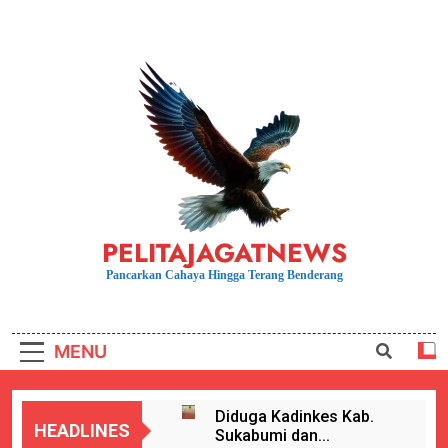
Skip
to
content
PELITAJAGATNEWS
Pancarkan Cahaya Hingga Terang Benderang
MENU
Diduga Kadinkes Kab.
HEADLINES
Sukabumi dan