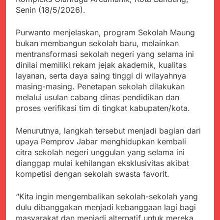
menyalahgunakan
Sambut Tahun Ajaran
Senin (18/5/2026).
Anggaran Thn 2023.
Baru, Satgas Yonif
310/KK Ajak Pelajar
Juli 19, 2024
Purwanto menjelaskan, program Sekolah Maung
Bersihkan Lingkungan
Selisih APBD Tahun
Sekolah
bukan membangun sekolah baru, melainkan
2023 Kab.Sukabumi
mentransformasi sekolah negeri yang selama ini
Sebesar Rp 31 Miliar
Juli 16, 2024
dinilai memiliki rekam jejak akademik, kualitas
Aksi Humanis Polri:
layanan, serta daya saing tinggi di wilayahnya
Kapolsek Kebonpedes
masing-masing. Penetapan sekolah dilakukan
Bantu Lansia dengan
Agustus 7, 2026
melalui usulan cabang dinas pendidikan dan
Kursi Roda, Warga Haru
Data Ganda Capai 6
dan Bersyukur
proses verifikasi tim di tingkat kabupaten/kota.
Juta, BGN Benahi Basis
Penerima Program
Agustus 6, 2026
Makan Bergizi Gratis
Menurutnya, langkah tersebut menjadi bagian dari
Zulhas Pastikan SPPG
upaya Pemprov Jabar menghidupkan kembali
di Wilayah 3T Tuntas
citra sekolah negeri unggulan yang selama ini
Pekan Ini, Integrasi
Agustus 6, 2026
Data MBG Hampir
dianggap mulai kehilangan eksklusivitas akibat
Bobby Maulana Pastikan
Rampung
kompetisi dengan sekolah swasta favorit.
Kawasan Kuliner Ahmad
Yani Tetap Bersih,
Agustus 6, 2026
Pemkot Sukabumi
“Kita ingin mengembalikan sekolah-sekolah yang
Ribuan Warga Padati
Perkuat Penataan
dulu dibanggakan menjadi kebanggaan lagi bagi
Peringatan Hari ASI
Pedagang dan
masyarakat dan menjadi alternatif untuk mereka
Sedunia di Cibadak,