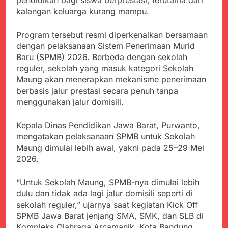
pendidikan bagi siswa berprestasi, terutama dari
Kabupaten Sukabumi
Satgas Yonif 310/KK
kalangan keluarga kurang mampu.
Angkat Bicara
Lakukan Pengecatan
Juli 21, 2024
Dan Pembenahan
Kadinkes kab. Sukabumi
Program tersebut resmi diperkenalkan bersamaan
Angkat Bicara Terkait
dengan pelaksanaan Sistem Penerimaan Murid
Dugaan pembelian obat
Juli 21, 2024
Baru (SPMB) 2026. Berbeda dengan sekolah
yang akan Kadaluarsa
Diduga Pembelian Obat
reguler, sekolah yang masuk kategori Sekolah
oleh Puskesmas
oleh Puskesmas di
Maung akan menerapkan mekanisme penerimaan
Kab. Sukabumi yang
Juli 20, 2024
berbasis jalur prestasi secara penuh tanpa
akan Kadaluarsa.
Tunjukan
menggunakan jalur domisili.
Perhatiannya, Satgas
Yonif 310/KK Berikan
Juli 20, 2024
Kepala Dinas Pendidikan Jawa Barat, Purwanto,
Bantuan Duka Cita
Polda Jabar Beberkan
mengatakan pelaksanaan SPMB untuk Sekolah
Perkembangan
Maung dimulai lebih awal, yakni pada 25–29 Mei
Terbaru Kasus Dago
Juli 20, 2024
2026.
Elos
Kejaksaan Negeri Kab
Sukabumi didesak usut
“Untuk Sekolah Maung, SPMB-nya dimulai lebih
Tuntas Dugaan
Juli 19, 2024
dulu dan tidak ada lagi jalur domisili seperti di
penyelewengan
Diduga Kuat
sekolah reguler,” ujarnya saat kegiatan Kick Off
Pengadaan Buku Simi
Inspektorat Kab,
SPMB Jawa Barat jenjang SMA, SMK, dan SLB di
Sukabumi
Juli 19, 2024
Kompleks Olahraga Arcamanik, Kota Bandung,