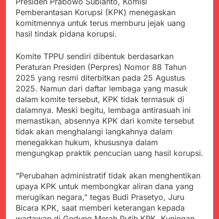
Presiden Prabowo Subianto, Komisi
Kabupaten Sukabumi
Satgas Yonif 310/KK
Pemberantasan Korupsi (KPK) menegaskan
Angkat Bicara
Lakukan Pengecatan
Juli 21, 2024
komitmennya untuk terus memburu jejak uang
Dan Pembenahan
Kadinkes kab. Sukabumi
hasil tindak pidana korupsi.
Angkat Bicara Terkait
Dugaan pembelian obat
Juli 21, 2024
Komite TPPU sendiri dibentuk berdasarkan
yang akan Kadaluarsa
Diduga Pembelian Obat
Peraturan Presiden (Perpres) Nomor 88 Tahun
oleh Puskesmas
oleh Puskesmas di
2025 yang resmi diterbitkan pada 25 Agustus
Kab. Sukabumi yang
Juli 20, 2024
2025. Namun dari daftar lembaga yang masuk
akan Kadaluarsa.
Tunjukan
dalam komite tersebut, KPK tidak termasuk di
Perhatiannya, Satgas
dalamnya. Meski begitu, lembaga antirasuah ini
Yonif 310/KK Berikan
Juli 20, 2024
memastikan, absennya KPK dari komite tersebut
Bantuan Duka Cita
Polda Jabar Beberkan
tidak akan menghalangi langkahnya dalam
Perkembangan
menegakkan hukum, khususnya dalam
Terbaru Kasus Dago
Juli 20, 2024
mengungkap praktik pencucian uang hasil korupsi.
Elos
Kejaksaan Negeri Kab
Sukabumi didesak usut
“Perubahan administratif tidak akan menghentikan
Tuntas Dugaan
Juli 19, 2024
upaya KPK untuk membongkar aliran dana yang
penyelewengan
Diduga Kuat
Pengadaan Buku Simi
merugikan negara,” tegas Budi Prasetyo, Juru
Inspektorat Kab,
Bicara KPK, saat memberi keterangan kepada
Sukabumi
Juli 19, 2024
wartawan di Gedung Merah Putih KPK, Kuningan