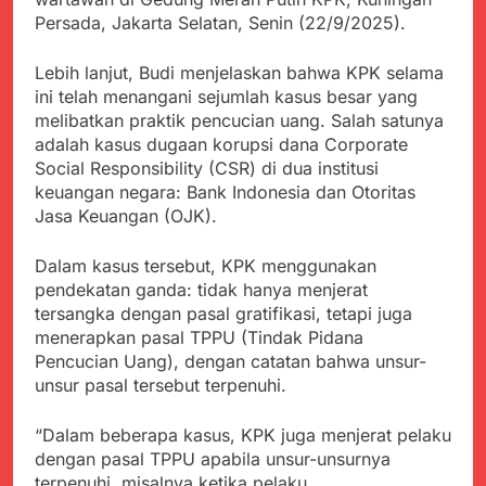
menyalahgunakan
Sambut Tahun Ajaran
Anggaran Thn 2023.
Persada, Jakarta Selatan, Senin (22/9/2025).
Baru, Satgas Yonif
310/KK Ajak Pelajar
Juli 19, 2024
Lebih lanjut, Budi menjelaskan bahwa KPK selama
Bersihkan Lingkungan
Selisih APBD Tahun
Sekolah
ini telah menangani sejumlah kasus besar yang
2023 Kab.Sukabumi
melibatkan praktik pencucian uang. Salah satunya
Sebesar Rp 31 Miliar
Juli 16, 2024
adalah kasus dugaan korupsi dana Corporate
Ketua DPD JWI
Social Responsibility (CSR) di dua institusi
Sukabumi Raya
keuangan negara: Bank Indonesia dan Otoritas
Ingatkan Pentingnya
Agustus 8, 2026
Jasa Keuangan (OJK).
Verifikasi Isu Dugaan
Aksi Humanis Polri:
terhadap Kepala KUA
Kapolsek Kebonpedes
Pabuaran
Dalam kasus tersebut, KPK menggunakan
Bantu Lansia dengan
Agustus 7, 2026
Kursi Roda, Warga Haru
pendekatan ganda: tidak hanya menjerat
Data Ganda Capai 6
dan Bersyukur
tersangka dengan pasal gratifikasi, tetapi juga
Juta, BGN Benahi Basis
menerapkan pasal TPPU (Tindak Pidana
Penerima Program
Agustus 6, 2026
Makan Bergizi Gratis
Pencucian Uang), dengan catatan bahwa unsur-
Zulhas Pastikan SPPG
unsur pasal tersebut terpenuhi.
di Wilayah 3T Tuntas
Pekan Ini, Integrasi
Agustus 6, 2026
Data MBG Hampir
“Dalam beberapa kasus, KPK juga menjerat pelaku
Bobby Maulana Pastikan
Rampung
dengan pasal TPPU apabila unsur-unsurnya
Kawasan Kuliner Ahmad
Yani Tetap Bersih,
terpenuhi, misalnya ketika pelaku