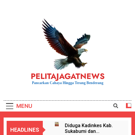
Skip
to
content
PELITAJAGATNEWS
Pancarkan Cahaya Hingga Terang Benderang
MENU
Diduga Kadinkes Kab.
HEADLINES
Sukabumi dan