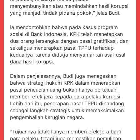
Agustus 6, 2026
Pemkot Sukabumi
menyembunyikan atau memindahkan hasil korupsi
Ribuan Warga Padati
Perkuat Penataan
yang menjadi tindak pidana pokok,” jelas Budi.
Peringatan Hari ASI
Pedagang dan
Sedunia di Cibadak,
Agustus 6, 2026
Pengelolaan Sampah
PDIP Tegaskan ASI
Ia mencontohkan bahwa pada kasus program
Wujud Kepedulian Polri,
adalah Investasi
sosial di Bank Indonesia, KPK telah menetapkan
Kapolresta Sumenep
Peradaban dan Upaya
Koordinasikan dan
dua orang tersangka dengan pasal gratifikasi, dan
Agustus 5, 2026
Cegah Stunting
Berangkatkan Empat
sekaligus menerapkan pasal TPPU terhadap
SMA Negeri Nyalindung
Korban Kebakaran KMP
keduanya karena diduga menyamarkan asal-usul
Sukabumi Diduga
Mutiara Sentosa 2 ke
Lakukan Pungutan
dana hasil korupsi.
Agustus 4, 2026
Posko Pusat Tg. Perak
melalui Komite Sekolah,
Ketua Umum FSP
Surabaya
Disorot karena Dinilai
Maritim Indonesia
Dalam penjelasannya, Budi juga menegaskan
Bertentangan dengan
Bantah Isu Mogok
bahwa strategi hukum KPK dalam menerapkan
Agustus 3, 2026
Edaran Disdik Jabar
Nasional TKBM: “Belum
pasal pencucian uang bukan hanya bertujuan
Menjelajahi Potensi
Ada Keputusan Resmi”
Alam dan Kehangatan
memberi efek jera kepada para pelaku korupsi.
Gotong Royong di
Lebih dari itu, penerapan pasal TPPU dipandang
Agustus 3, 2026
Desa Sukakersa
sebagai langkah strategis untuk memaksimalkan
pengembalian kerugian negara.
“Tujuannya tidak hanya memberi efek jera bagi
para pelaku, tetapi juga memastikan pemulihan