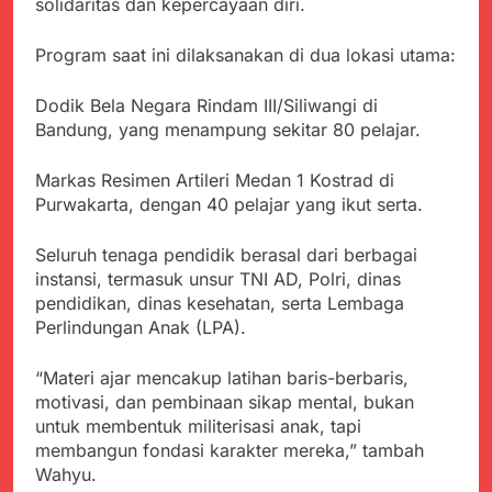
Agustus 6, 2026
solidaritas dan kepercayaan diri.
Pemkot Sukabumi
Ribuan Warga Padati
Perkuat Penataan
Peringatan Hari ASI
Program saat ini dilaksanakan di dua lokasi utama:
Pedagang dan
Sedunia di Cibadak,
Agustus 6, 2026
Pengelolaan Sampah
PDIP Tegaskan ASI
Wujud Kepedulian Polri,
Dodik Bela Negara Rindam III/Siliwangi di
adalah Investasi
Kapolresta Sumenep
Bandung, yang menampung sekitar 80 pelajar.
Peradaban dan Upaya
Koordinasikan dan
Agustus 5, 2026
Cegah Stunting
Berangkatkan Empat
SMA Negeri Nyalindung
Markas Resimen Artileri Medan 1 Kostrad di
Korban Kebakaran KMP
Sukabumi Diduga
Purwakarta, dengan 40 pelajar yang ikut serta.
Mutiara Sentosa 2 ke
Lakukan Pungutan
Agustus 4, 2026
Posko Pusat Tg. Perak
melalui Komite Sekolah,
Ketua Umum FSP
Surabaya
Seluruh tenaga pendidik berasal dari berbagai
Disorot karena Dinilai
Maritim Indonesia
Bertentangan dengan
instansi, termasuk unsur TNI AD, Polri, dinas
Bantah Isu Mogok
Agustus 3, 2026
Edaran Disdik Jabar
pendidikan, dinas kesehatan, serta Lembaga
Nasional TKBM: “Belum
Menjelajahi Potensi
Perlindungan Anak (LPA).
Ada Keputusan Resmi”
Alam dan Kehangatan
Gotong Royong di
Agustus 3, 2026
“Materi ajar mencakup latihan baris-berbaris,
Desa Sukakersa
motivasi, dan pembinaan sikap mental, bukan
untuk membentuk militerisasi anak, tapi
membangun fondasi karakter mereka,” tambah
Wahyu.