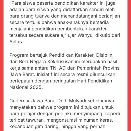
Kabupaten Sukabumi
“Para siswa peserta pendidikan karakter ini juga
Satgas Yonif 310/KK
Angkat Bicara
adalah para siswa yang didaftarkan sendiri oleh
Lakukan Pengecatan
Juli 21, 2024
para orang tuanya dan menandatangani perjanjian
Dan Pembenahan
Kadinkes kab. Sukabumi
secara tertulis bahwa anak-anaknya bersedia
Angkat Bicara Terkait
menjalani pendidikan pembentukan karakter
Dugaan pembelian obat
Juli 21, 2024
tersebut secara sukarela,” ujar Wahyu, dikutip dari
yang akan Kadaluarsa
Diduga Pembelian Obat
oleh Puskesmas
Antara.
oleh Puskesmas di
Kab. Sukabumi yang
Juli 20, 2024
akan Kadaluarsa.
Program bertajuk Pendidikan Karakter, Disiplin,
Tunjukan
dan Bela Negara Kekhususan ini merupakan hasil
Perhatiannya, Satgas
kerja sama antara TNI AD dan Pemerintah Provinsi
Yonif 310/KK Berikan
Juli 20, 2024
Bantuan Duka Cita
Jawa Barat. Inisiatif ini secara resmi diluncurkan
Polda Jabar Beberkan
bertepatan dengan peringatan Hari Pendidikan
Perkembangan
Nasional 2025.
Terbaru Kasus Dago
Juli 20, 2024
Elos
Kejaksaan Negeri Kab
Gubernur Jawa Barat Dedi Mulyadi sebelumnya
Sukabumi didesak usut
Tuntas Dugaan
menyatakan bahwa program ini ditujukan untuk
Juli 19, 2024
penyelewengan
para pelajar dengan perilaku menyimpang, seperti
Diduga Kuat
Pengadaan Buku Simi
terlibat tawuran, mengonsumsi minuman keras,
Inspektorat Kab,
Sukabumi
kecanduan gim daring, hingga yang pernah
Juli 19, 2024