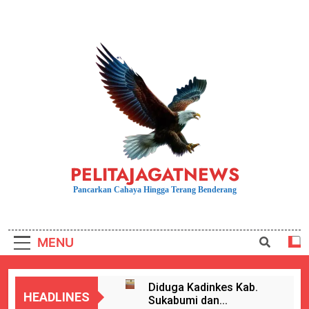
Skip
to
content
PELITAJAGATNEWS
Pancarkan Cahaya Hingga Terang Benderang
MENU
Diduga Kadinkes Kab.
HEADLINES
Sukabumi dan