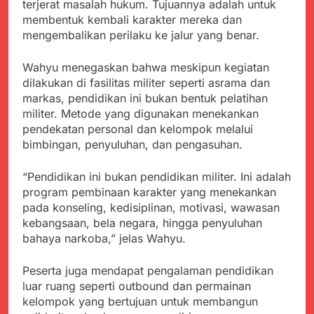
menyalahgunakan
terjerat masalah hukum. Tujuannya adalah untuk
Sambut Tahun Ajaran
Anggaran Thn 2023.
membentuk kembali karakter mereka dan
Baru, Satgas Yonif
310/KK Ajak Pelajar
mengembalikan perilaku ke jalur yang benar.
Juli 19, 2024
Bersihkan Lingkungan
Selisih APBD Tahun
Sekolah
Wahyu menegaskan bahwa meskipun kegiatan
2023 Kab.Sukabumi
Sebesar Rp 31 Miliar
dilakukan di fasilitas militer seperti asrama dan
Juli 16, 2024
markas, pendidikan ini bukan bentuk pelatihan
Ketua DPD JWI
militer. Metode yang digunakan menekankan
Sukabumi Raya
Ingatkan Pentingnya
pendekatan personal dan kelompok melalui
Agustus 8, 2026
Verifikasi Isu Dugaan
bimbingan, penyuluhan, dan pengasuhan.
Aksi Humanis Polri:
terhadap Kepala KUA
Kapolsek Kebonpedes
Pabuaran
Bantu Lansia dengan
“Pendidikan ini bukan pendidikan militer. Ini adalah
Agustus 7, 2026
Kursi Roda, Warga Haru
program pembinaan karakter yang menekankan
Data Ganda Capai 6
dan Bersyukur
Juta, BGN Benahi Basis
pada konseling, kedisiplinan, motivasi, wawasan
Penerima Program
kebangsaan, bela negara, hingga penyuluhan
Agustus 6, 2026
Makan Bergizi Gratis
bahaya narkoba,” jelas Wahyu.
Zulhas Pastikan SPPG
di Wilayah 3T Tuntas
Pekan Ini, Integrasi
Agustus 6, 2026
Peserta juga mendapat pengalaman pendidikan
Data MBG Hampir
Bobby Maulana Pastikan
luar ruang seperti outbound dan permainan
Rampung
Kawasan Kuliner Ahmad
kelompok yang bertujuan untuk membangun
Yani Tetap Bersih,