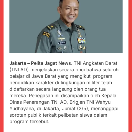
PORSADIN KE 7, SEKDA
ADE SEBUT
Juli 22, 2024
PENYELENGGARAAN
Terungkap Dalang
SANGAT BAIK
Pemasok BHP Alkes ke
Puskesmas-
Juli 22, 2024
Puskesmas se-
Warga Tersenyum
kabupaten Sukabumi
Bahagia Saat Satgas
selama 7 Tahun.
Yonif 310/KK Bagikan
Juli 22, 2024
Puluhan Pakaian
Diduga Kadinkes Kab.
Sukabumi terlibat
Jakarta – Pelita Jagat News.
TNI Angkatan Darat
dalam pengadaan obat
Juli 22, 2024
(TNI AD) menjelaskan secara rinci bahwa seluruh
akan kadaluarsa di
Menkes diharap sidak
puskesmas.
pelajar di Jawa Barat yang mengikuti program
ke Dinkes dan keseluruh
pendidikan karakter di lingkungan militer telah
Puskesmas di Kab.
Juli 21, 2024
didaftarkan secara langsung oleh orang tua
Sukabumi terkait
Polres Sumenep
Dugaan beredar nya
mereka. Penegasan ini disampaikan oleh Kepala
Ungkap Kasus
Obat obatan Kadaluarsa
Dinas Penerangan TNI AD, Brigjen TNI Wahyu
Pencabulan Terhadap
Juli 21, 2024
Yudhayana, di Jakarta, Jumat (2/5), menanggapi
Anak
Kisruh terkait Dugaan
sorotan publik terkait pelibatan siswa dalam
Puskesmas beli obat
program tersebut.
akan Kadaluarsa,Ketua
Juli 21, 2024
Komisi 4 DPRD
Perindah Gereja,