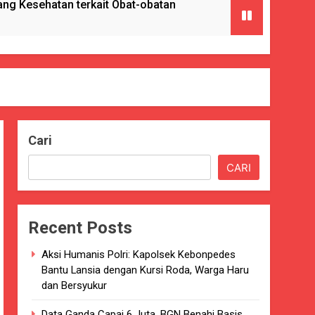
g Kesehatan terkait Obat-obatan
ngan) ke Enam Kalinya.
Cari
Pencabulan
CARI
nkes Kab. Sukabumi.
Recent Posts
ng Serta Pelatihan PBB
Aksi Humanis Polri: Kapolsek Kebonpedes
GAT BAIK
Bantu Lansia dengan Kursi Roda, Warga Haru
dan Bersyukur
paten Sukabumi selama 7 Tahun.
Data Ganda Capai 6 Juta, BGN Benahi Basis