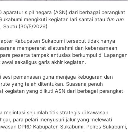
hatiannya, Satgas Yonif 310/KK Berikan Bantuan Duka Cita
 aparatur sipil negara (ASN) dari berbagai perangkat
 Beberkan Perkembangan Terbaru Kasus Dago Elos
ukabumi mengikuti kegiatan lari santai atau
fun run
, Sabtu (30/5/2026).
egeri Kab Sukabumi didesak usut Tuntas Dugaan penyelewe
Chapter Kabupaten Sukabumi tersebut tidak hanya
 Inspektorat Kab, Sukabumi menyalahgunakan Anggaran Thn 
a sarana mempererat silaturahmi dan kebersamaan
, para peserta tampak antusias berkumpul di Lapangan
 Ajaran Baru, Satgas Yonif 310/KK Ajak Pelajar Bersihkan L
 awal sekaligus garis akhir kegiatan.
 Tahun 2023 Kab.Sukabumi Sebesar Rp 31 Miliar
uti sesi pemanasan guna menjaga kebugaran dan
rute yang telah ditentukan. Suasana penuh
 Polri: Kapolsek Kebonpedes Bantu Lansia dengan Kursi Rod
 kegiatan yang diikuti ASN dari berbagai perangkat
apai 6 Juta, BGN Benahi Basis Penerima Program Makan Berg
 melintasi sejumlah titik strategis di kawasan
gar, para pelari menyusuri jalur yang melewati
kan SPPG di Wilayah 3T Tuntas Pekan Ini, Integrasi Data M
kawasan DPRD Kabupaten Sukabumi, Polres Sukabumi,