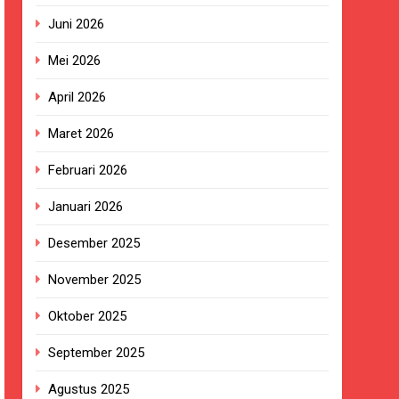
Juni 2026
Mei 2026
ngan Pengadaan Buku Simi
April 2026
Maret 2026
2023.
Februari 2026
ingkungan Sekolah
Januari 2026
Desember 2025
a, Warga Haru dan Bersyukur
November 2025
Oktober 2025
izi Gratis
September 2025
BG Hampir Rampung
Agustus 2025