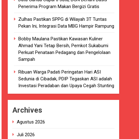
Penerima Program Makan Bergizi Gratis
kaian
Zulhas Pastikan SPPG di Wilayah 3T Tuntas
luarsa di puskesmas.
Pekan Ini, Integrasi Data MBG Hampir Rampung
i terkait Dugaan beredar nya Obat
Bobby Maulana Pastikan Kawasan Kuliner
Ahmad Yani Tetap Bersih, Pemkot Sukabumi
Perkuat Penataan Pedagang dan Pengelolaan
Sampah
Ribuan Warga Padati Peringatan Hari ASI
i 4 DPRD Kabupaten Sukabumi Angkat
Sedunia di Cibadak, PDIP Tegaskan ASI adalah
Investasi Peradaban dan Upaya Cegah Stunting
han
Archives
ang akan Kadaluarsa oleh Puskesmas
Agustus 2026
luarsa.
Juli 2026