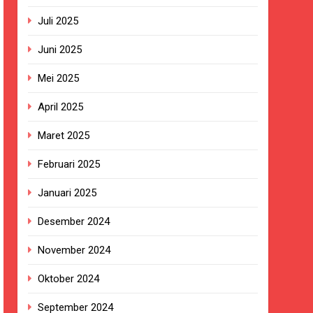
t Sukabumi Perkuat Penataan Pedagang
Juli 2025
Juni 2025
n ASI adalah Investasi Peradaban dan
Mei 2025
kan Empat Korban Kebakaran KMP Mutiara
April 2025
Maret 2025
ekolah, Disorot karena Dinilai
Februari 2025
Belum Ada Keputusan Resmi”
Januari 2025
Desember 2024
ersa
November 2024
nanganan Berjalan Sesuai Prosedur
Oktober 2024
September 2024