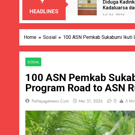
Diduga Kadink
Kadaluarsa da
HEADLINES
Juli 24, 2024
Pemdes Kali
Juli 24, 2024
Hari Anak Na
Home
Sosial
100 ASN Pemkab Sukabumi Ikuti L
Juli 24, 2024
Gelembung N
Juli 23, 2024
SOSIAL
Berkedok Du
100 ASN Pemkab Sukabu
Juli 23, 2024
Diduga Oknum
Program Road to ASN 
Juli 23, 2024
Edukatif Dan
0
Pelitajagatnews.com
Mei 31, 2026
5 Mi
Juli 23, 2024
PENUTUPAN 
Juli 22, 2024
Terungkap D
Juli 22, 2024