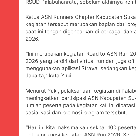
RSUD Palabuhanratu, sebelum akhirnya kembal
Bobby Maulana
dan Pengelol
Agustus 6, 2026
Ketua ASN Runners Chapter Kabupaten Suka
Ribuan Warga 
kegiatan tersebut merupakan bagian dari pr
Upaya Cegah S
saat ini tengah digencarkan di berbagai da
Agustus 6, 2026
2026.
Wujud Kepeduli
Sentosa 2 ke P
“Ini merupakan kegiatan Road to ASN Run 
Agustus 5, 2026
2026 yang terdiri dari virtual run dan juga of
SMA Negeri Nya
menggunakan aplikasi Strava, sedangkan kegi
Bertentangan d
Jakarta,” kata Yuki.
Agustus 4, 2026
Ketua Umum 
Menurut Yuki, pelaksanaan kegiatan di Pala
Agustus 3, 2026
meningkatkan partisipasi ASN Kabupaten Suk
Menjelajahi
jumlah peserta pada kegiatan kali ini dibatas
Agustus 3, 2026
sosialisasi dan promosi program tersebut.
Korban Tengg
Agustus 3, 2026
“Hari ini kita maksimalkan sekitar 100 peser
untuk promosi kegiatan ASN Run 2026. Selu