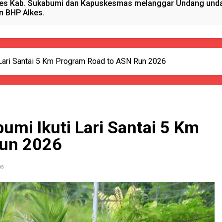
es Kab. Sukabumi dan Kapuskesmas melanggar Undang undan
n BHP Alkes.
anget Timur Menyalurkan Bantuan Beras Bapang (Bantuan Pa
sional, Satgas Yonif 310/KK Peduli Generasi Emas Papua
ari Santai 5 Km Program Road to ASN Run 2026
ano Hydrogen RAHO Club dan IMI, Dobrak Dunia Kesehatan
kun Pijat, Polres Sumenep Amankan Warga Pragaan Pelaku 
mi Ikuti Lari Santai 5 Km
 Pejabat Terlibat pengadaan Antropometri Tahun 2023 Di Di
Run 2026
 Kreatif Di Momen MPLS, Satgas Yonif 310/KK Berikan Wasba
ns
PORSADIN KE 7, SEKDA ADE SEBUT PENYELENGGARAAN SAN
alang Pemasok BHP Alkes ke Puskesmas-Puskesmas se-kabu