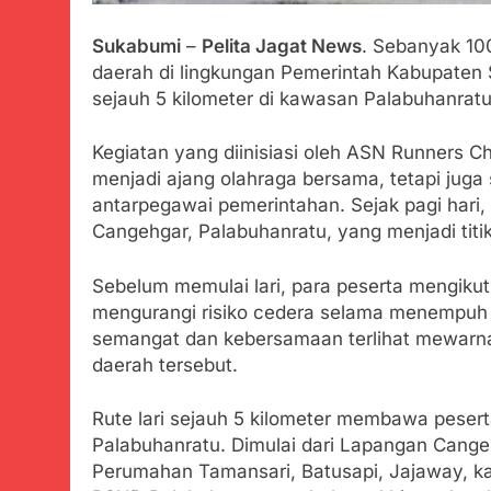
Tunjukan Per
Juli 20, 2024
Sukabumi
–
Pelita Jagat News
. Sebanyak 100
Polda Jabar
daerah di lingkungan Pemerintah Kabupaten S
Juli 20, 2024
sejauh 5 kilometer di kawasan Palabuhanratu
Kejaksaan N
Juli 19, 2024
Kegiatan yang diinisiasi oleh ASN Runners 
Diduga Kuat
menjadi ajang olahraga bersama, tetapi jug
Juli 19, 2024
antarpegawai pemerintahan. Sejak pagi hari
Sambut Tahun
Cangehgar, Palabuhanratu, yang menjadi titik
Juli 19, 2024
Selisih APBD
Sebelum memulai lari, para peserta mengik
Juli 16, 2024
mengurangi risiko cedera selama menempuh 
Aksi Humanis
semangat dan kebersamaan terlihat mewarnai
daerah tersebut.
Agustus 7, 2026
Data Ganda C
Rute lari sejauh 5 kilometer membawa peserta
Agustus 6, 2026
Palabuhanratu. Dimulai dari Lapangan Cangeh
Zulhas Pasti
Perumahan Tamansari, Batusapi, Jajaway, 
Agustus 6, 2026