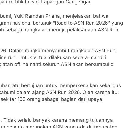
i ke titik finis di Lapangan Cangehgar.
 Pastikan Kawasan Kuliner Ahmad Yani Tetap Bersih, Pemko
aan Sampah
bumi, Yuki Ramdan Priana, menjelaskan bahwa
Padati Peringatan Hari ASI Sedunia di Cibadak, PDIP Tegaska
ogram nasional bertajuk “Road to ASN Run 2026” yang
tunting
erah sebagai rangkaian menuju pelaksanaan ASN Run
an Polri, Kapolresta Sumenep Koordinasikan dan Berangkat
osko Pusat Tg. Perak Surabaya
2026. Dalam rangka menyambut rangkaian ASN Run
fline run. Untuk virtual dilakukan secara mandiri
lindung Sukabumi Diduga Lakukan Pungutan melalui Komite S
atan offline nanti seluruh ASN akan berkumpul di
engan Edaran Disdik Jabar
FSP Maritim Indonesia Bantah Isu Mogok Nasional TKBM: “
buhanratu bertujuan untuk memperkenalkan sekaligus
abumi dalam ajang ASN Run 2026. Oleh karena itu,
 Potensi Alam dan Kehangatan Gotong Royong di Desa Sukak
i sekitar 100 orang sebagai bagian dari upaya
elam di Perairan Giligenting Ditemukan, Polisi Pastikan Pe
ta. Tidak terlalu banyak karena memang tujuannya
ruh peserta merupakan ASN yang ada di Kabupaten