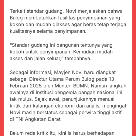
Agustus 6, 2026
Pengelolaan Sampah
PDIP Tegaskan ASI
Wujud Kepedulian Polri,
adalah Investasi
Terkait standar gudang, Novi menjelaskan bahwa
Kapolresta Sumenep
Peradaban dan Upaya
Bulog membutuhkan fasilitas penyimpanan yang
Koordinasikan dan
Agustus 5, 2026
Cegah Stunting
kokoh dan mudah diakses agar beras tetap terjaga
Berangkatkan Empat
SMA Negeri Nyalindung
Korban Kebakaran KMP
kualitasnya selama penyimpanan.
Sukabumi Diduga
Mutiara Sentosa 2 ke
Lakukan Pungutan
Agustus 4, 2026
Posko Pusat Tg. Perak
“Standar gudang ini bangunan tentunya yang
melalui Komite Sekolah,
Ketua Umum FSP
Surabaya
Disorot karena Dinilai
kokoh untuk penyimpanan. Kemudian mudah
Maritim Indonesia
Bertentangan dengan
akses dan jalan keluar,” tambahnya.
Bantah Isu Mogok
Agustus 3, 2026
Edaran Disdik Jabar
Nasional TKBM: “Belum
Menjelajahi Potensi
Ada Keputusan Resmi”
Sebagai informasi, Mayjen Novi baru diangkat
Alam dan Kehangatan
sebagai Direktur Utama Perum Bulog pada 13
Gotong Royong di
Agustus 3, 2026
Desa Sukakersa
Februari 2025 oleh Menteri BUMN. Namun langkah
Korban Tenggelam di
awalnya di institusi pengelola pangan nasional ini
Perairan Giligenting
tak mulus. Sejak awal, penunjukannya menuai
Ditemukan, Polisi
Agustus 3, 2026
Pastikan Penanganan
kritik dari kalangan ekonomi dan analis, mengingat
Berjalan Sesuai
Novi masih berstatus sebagai perwira tinggi aktif
Prosedur
di TNI Angkatan Darat.
Belum reda kritik itu, kini ia harus berhadapan