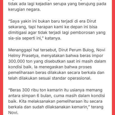
menyalahgunakan
Sambut Tahun Ajaran
tidak ada lagi kejadian serupa yang berujung pada
Anggaran Thn 2023.
Baru, Satgas Yonif
kerugian negara.
310/KK Ajak Pelajar
Juli 19, 2024
Bersihkan Lingkungan
Selisih APBD Tahun
“Saya yakin ini bukan baru terjadi di era Dirut
Sekolah
2023 Kab.Sukabumi
sekarang, tapi harapan kami ke depan ini bisa
Sebesar Rp 31 Miliar
Juli 16, 2024
dimitigasi agar tidak terjadi lagi pemborosan yang
Aksi Humanis Polri:
sia-sia seperti ini,” katanya.
Kapolsek Kebonpedes
Bantu Lansia dengan
Agustus 7, 2026
Menanggapi hal tersebut, Dirut Perum Bulog, Novi
Kursi Roda, Warga Haru
Data Ganda Capai 6
Helmy Prasetya, menyatakan bahwa beras impor
dan Bersyukur
Juta, BGN Benahi Basis
300.000 ton yang disebutkan saat ini masih dalam
Penerima Program
Agustus 6, 2026
kondisi baik. Ia menegaskan bahwa proses
Makan Bergizi Gratis
Zulhas Pastikan SPPG
pemeliharaan beras dilakukan secara berkala dan
di Wilayah 3T Tuntas
telah dilakukan sesuai standar operasional.
Pekan Ini, Integrasi
Agustus 6, 2026
Data MBG Hampir
Bobby Maulana Pastikan
“Beras 300 ribu ton kemarin itu usianya memang
Rampung
Kawasan Kuliner Ahmad
antara simpan 6 bulan, cuma masih dalam kondisi
Yani Tetap Bersih,
Agustus 6, 2026
baik. Kita melaksanakan pemeliharaan itu secara
Pemkot Sukabumi
Ribuan Warga Padati
berkala dan sudah dilaksanakan kemarin,” terang
Perkuat Penataan
Peringatan Hari ASI
Pedagang dan
Novi.
Sedunia di Cibadak,