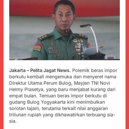
PORSADIN KE 7, SEKDA
ADE SEBUT
Juli 22, 2024
PENYELENGGARAAN
Terungkap Dalang
SANGAT BAIK
Pemasok BHP Alkes ke
Puskesmas-
Juli 22, 2024
Puskesmas se-
Warga Tersenyum
kabupaten Sukabumi
Bahagia Saat Satgas
selama 7 Tahun.
Yonif 310/KK Bagikan
Juli 22, 2024
Puluhan Pakaian
Diduga Kadinkes Kab.
Sukabumi terlibat
dalam pengadaan obat
Juli 22, 2024
akan kadaluarsa di
Jakarta – Pelita Jagat News.
Polemik beras impor
Menkes diharap sidak
puskesmas.
berkutu kembali mengemuka dan menyeret nama
ke Dinkes dan keseluruh
Puskesmas di Kab.
Direktur Utama Perum Bulog, Mayjen TNI Novi
Juli 21, 2024
Sukabumi terkait
Helmy Prasetya, yang baru menjabat kurang dari
Polres Sumenep
Dugaan beredar nya
empat bulan. Temuan beras impor berkutu di
Ungkap Kasus
Obat obatan Kadaluarsa
Pencabulan Terhadap
gudang Bulog Yogyakarta kini menimbulkan
Juli 21, 2024
Anak
sorotan tajam, terutama terkait nilai anggaran
Kisruh terkait Dugaan
triliunan rupiah yang dikhawatirkan terbuang sia-
Puskesmas beli obat
akan Kadaluarsa,Ketua
sia.
Juli 21, 2024
Komisi 4 DPRD
Perindah Gereja,