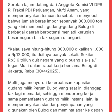
Kabupaten Sukabumi
Satgas Yonif 310/KK
Sorotan tajam datang dari Anggota Komisi VI DPR
Angkat Bicara
Lakukan Pengecatan
RI Fraksi PDI Perjuangan, Mufti Anam, yang
Juli 21, 2024
Dan Pembenahan
mempertanyakan temuan tersebut. Ia menyebut
Kadinkes kab. Sukabumi
Angkat Bicara Terkait
bahwa jumlah beras impor sebanyak 300.000 ton
Dugaan pembelian obat
yang kini memenuhi gudang-gudang Bulog di
Juli 21, 2024
yang akan Kadaluarsa
berbagai daerah berpotensi menjadi kerugian
Diduga Pembelian Obat
oleh Puskesmas
oleh Puskesmas di
besar negara bila tak segera ditangani.
Kab. Sukabumi yang
Juli 20, 2024
akan Kadaluarsa.
Tunjukan
“Kalau saya hitung-hitung 300.000 dikalikan 1.000
Perhatiannya, Satgas
x Rp12.000, itu duitnya banyak sekali. Sekitar
Yonif 310/KK Berikan
Juli 20, 2024
Rp3,6 triliun duit negara yang dibuang sia-sia,”
Bantuan Duka Cita
Polda Jabar Beberkan
tegas Mufti dalam rapat kerja bersama Bulog di
Perkembangan
Jakarta, Rabu (30/4/2025).
Terbaru Kasus Dago
Juli 20, 2024
Elos
Kejaksaan Negeri Kab
Mufti juga menyoroti keterbatasan kapasitas
Sukabumi didesak usut
gudang milik Perum Bulog yang saat ini dianggap
Tuntas Dugaan
Juli 19, 2024
tak lagi memadai, sehingga mendorong kerja
penyelewengan
Diduga Kuat
sama pemanfaatan gudang milik instansi lain. Ia
Pengadaan Buku Simi
Inspektorat Kab,
mempertanyakan standar penyimpanan yang
Sukabumi
Juli 19, 2024
digunakan oleh Bulog dan meminta agar ke depan