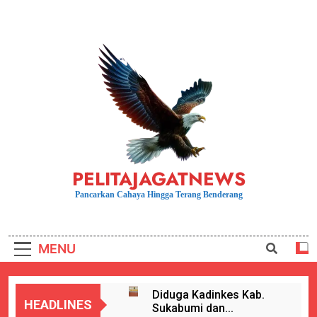
Skip
to
content
PELITAJAGATNEWS
Pancarkan Cahaya Hingga Terang Benderang
MENU
Diduga Kadinkes Kab.
HEADLINES
Sukabumi dan