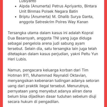
Lusiyanto
Agustus 5, 2026
Cegah Stunting
Berangkatkan Empat
Aipda (Anumerta) Petrus Apriyanto, Bintara
SMA Negeri Nyalindung
Korban Kebakaran KMP
Sukabumi Diduga
Unit Binmas Polsek Negara Batin
Mutiara Sentosa 2 ke
Lakukan Pungutan
Briptu (Anumerta) M. Ghalib Surya Ganta,
Agustus 4, 2026
Posko Pusat Tg. Perak
melalui Komite Sekolah,
anggota Satreskrim Polres Way Kanan
Ketua Umum FSP
Surabaya
Disorot karena Dinilai
Maritim Indonesia
Bertentangan dengan
Bantah Isu Mogok
Agustus 3, 2026
Tersangka utama dalam kasus ini adalah Kopral
Edaran Disdik Jabar
Nasional TKBM: “Belum
Menjelajahi Potensi
Dua Basarsyah, anggota TNI yang juga diduga
Ada Keputusan Resmi”
Alam dan Kehangatan
sebagai pengelola arena judi sabung ayam
Gotong Royong di
Agustus 3, 2026
tersebut. Selain dia, satu tersangka lain juga telah
Desa Sukakersa
Korban Tenggelam di
ditetapkan dalam kasus perjudian, yakni Peltu Yun
Perairan Giligenting
Heri Lubis.
Ditemukan, Polisi
Agustus 3, 2026
Pastikan Penanganan
Kapolresta Sumenep
Namun, pengacara keluarga korban dari Tim
Berjalan Sesuai
Sambut Kedatangan
Hotman 911, Muhammad Raynaldi Oktavian,
Prosedur
Korban Evakuasi KM
Agustus 3, 2026
menyangsikan kebenaran tudingan adanya setoran
Mutiara Sentosa 2 di
uang dari praktik ilegal tersebut. Menurutnya,
Pelabuhan Kalianget
pernyataan yang menyebut adanya aliran dana
belum bisa dijadikan dasar tuduhan sebelum diuji
secara hukum di pengadilan.