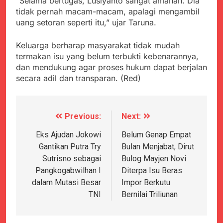
“Selama bertugas, Lusiyanto sangat amanah. Dia
tidak pernah macam-macam, apalagi mengambil
uang setoran seperti itu,” ujar Taruna.
Keluarga berharap masyarakat tidak mudah
termakan isu yang belum terbukti kebenarannya,
dan mendukung agar proses hukum dapat berjalan
secara adil dan transparan. (Red)
Previous:
Next:
Navigasi
pos
Eks Ajudan Jokowi
Belum Genap Empat
Gantikan Putra Try
Bulan Menjabat, Dirut
Sutrisno sebagai
Bulog Mayjen Novi
Pangkogabwilhan I
Diterpa Isu Beras
dalam Mutasi Besar
Impor Berkutu
TNI
Bernilai Triliunan