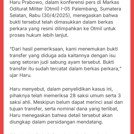
Haru Prabowo, dalam konferensi pers di Markas
Kabupaten Sukabumi
Satgas Yonif 310/KK
Angkat Bicara
Oditurat Militer (Otmil) I-05 Palembang, Sumatera
Lakukan Pengecatan
Juli 21, 2024
Selatan, Rabu (30/4/2025), menegaskan bahwa
Dan Pembenahan
Kadinkes kab. Sukabumi
bukti tersebut telah dimasukkan dalam berkas
Angkat Bicara Terkait
perkara yang resmi dilimpahkan ke Otmil untuk
Dugaan pembelian obat
Juli 21, 2024
proses hukum lebih lanjut.
yang akan Kadaluarsa
Diduga Pembelian Obat
oleh Puskesmas
oleh Puskesmas di
“Dari hasil pemeriksaan, kami menemukan bukti
Kab. Sukabumi yang
Juli 20, 2024
transfer yang diduga ada kaitannya dengan isu
akan Kadaluarsa.
Tunjukan
uang setoran judi sabung ayam tersebut. Bukti
Perhatiannya, Satgas
transfer itu sudah tercatat dalam berkas perkara,”
Yonif 310/KK Berikan
Juli 20, 2024
ujar Haru.
Bantuan Duka Cita
Polda Jabar Beberkan
Perkembangan
Haru menyebut, dalam penyelidikan kasus ini,
Terbaru Kasus Dago
Juli 20, 2024
Elos
pihaknya telah memeriksa 28 saksi umum serta 3
Kejaksaan Negeri Kab
saksi ahli. Meskipun belum dapat merinci asal dan
Sukabumi didesak usut
tujuan transfer, serta nominal dana yang terlibat,
Tuntas Dugaan
Juli 19, 2024
penyelewengan
Haru menegaskan bahwa detail tersebut akan
Diduga Kuat
Pengadaan Buku Simi
diungkap dalam persidangan mendatang.
Inspektorat Kab,
Sukabumi
Juli 19, 2024