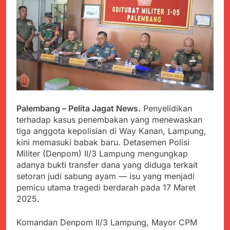
PORSADIN KE 7, SEKDA
ADE SEBUT
Juli 22, 2024
PENYELENGGARAAN
Terungkap Dalang
SANGAT BAIK
Pemasok BHP Alkes ke
Puskesmas-
Juli 22, 2024
Puskesmas se-
Warga Tersenyum
kabupaten Sukabumi
Bahagia Saat Satgas
selama 7 Tahun.
Yonif 310/KK Bagikan
Juli 22, 2024
Puluhan Pakaian
Diduga Kadinkes Kab.
Sukabumi terlibat
Palembang – Pelita Jagat News.
Penyelidikan
dalam pengadaan obat
Juli 22, 2024
terhadap kasus penembakan yang menewaskan
akan kadaluarsa di
Menkes diharap sidak
tiga anggota kepolisian di Way Kanan, Lampung,
puskesmas.
ke Dinkes dan keseluruh
kini memasuki babak baru. Detasemen Polisi
Puskesmas di Kab.
Juli 21, 2024
Militer (Denpom) II/3 Lampung mengungkap
Sukabumi terkait
Polres Sumenep
adanya bukti transfer dana yang diduga terkait
Dugaan beredar nya
Ungkap Kasus
Obat obatan Kadaluarsa
setoran judi sabung ayam — isu yang menjadi
Pencabulan Terhadap
Juli 21, 2024
pemicu utama tragedi berdarah pada 17 Maret
Anak
Kisruh terkait Dugaan
2025.
Puskesmas beli obat
akan Kadaluarsa,Ketua
Juli 21, 2024
Komandan Denpom II/3 Lampung, Mayor CPM
Komisi 4 DPRD
Perindah Gereja,