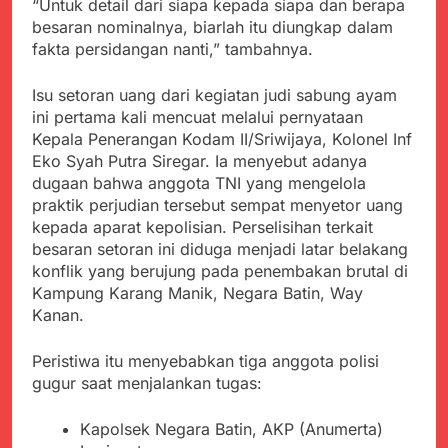
menyalahgunakan
“Untuk detail dari siapa kepada siapa dan berapa
Sambut Tahun Ajaran
Anggaran Thn 2023.
besaran nominalnya, biarlah itu diungkap dalam
Baru, Satgas Yonif
fakta persidangan nanti,” tambahnya.
310/KK Ajak Pelajar
Juli 19, 2024
Bersihkan Lingkungan
Selisih APBD Tahun
Sekolah
Isu setoran uang dari kegiatan judi sabung ayam
2023 Kab.Sukabumi
Sebesar Rp 31 Miliar
ini pertama kali mencuat melalui pernyataan
Juli 16, 2024
Kepala Penerangan Kodam II/Sriwijaya, Kolonel Inf
Data Ganda Capai 6
Eko Syah Putra Siregar. Ia menyebut adanya
Juta, BGN Benahi Basis
Penerima Program
dugaan bahwa anggota TNI yang mengelola
Agustus 6, 2026
Makan Bergizi Gratis
praktik perjudian tersebut sempat menyetor uang
Zulhas Pastikan SPPG
kepada aparat kepolisian. Perselisihan terkait
di Wilayah 3T Tuntas
Pekan Ini, Integrasi
besaran setoran ini diduga menjadi latar belakang
Agustus 6, 2026
Data MBG Hampir
konflik yang berujung pada penembakan brutal di
Bobby Maulana Pastikan
Rampung
Kampung Karang Manik, Negara Batin, Way
Kawasan Kuliner Ahmad
Yani Tetap Bersih,
Kanan.
Agustus 6, 2026
Pemkot Sukabumi
Ribuan Warga Padati
Perkuat Penataan
Peringatan Hari ASI
Peristiwa itu menyebabkan tiga anggota polisi
Pedagang dan
Sedunia di Cibadak,
gugur saat menjalankan tugas:
Agustus 6, 2026
Pengelolaan Sampah
PDIP Tegaskan ASI
Wujud Kepedulian Polri,
adalah Investasi
Kapolresta Sumenep
Kapolsek Negara Batin, AKP (Anumerta)
Peradaban dan Upaya
Koordinasikan dan