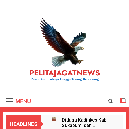
Skip
to
content
PELITAJAGATNEWS
Pancarkan Cahaya Hingga Terang Benderang
MENU
Diduga Kadinkes Kab.
HEADLINES
Sukabumi dan