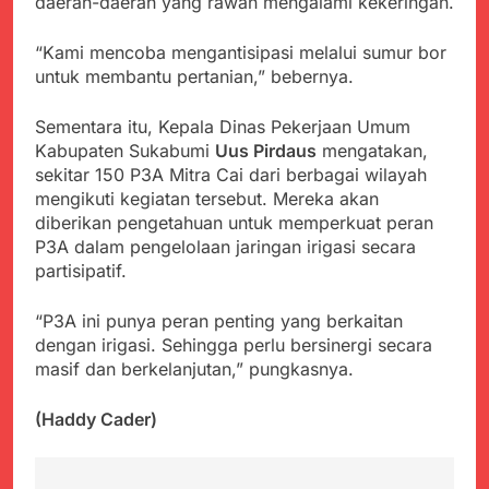
daerah-daerah yang rawan mengalami kekeringan.
Agustus 5, 2026
Cegah Stunting
Berangkatkan Empat
SMA Negeri Nyalindung
Korban Kebakaran KMP
Sukabumi Diduga
“Kami mencoba mengantisipasi melalui sumur bor
Mutiara Sentosa 2 ke
Lakukan Pungutan
Agustus 4, 2026
untuk membantu pertanian,” bebernya.
Posko Pusat Tg. Perak
melalui Komite Sekolah,
Ketua Umum FSP
Surabaya
Disorot karena Dinilai
Maritim Indonesia
Sementara itu, Kepala Dinas Pekerjaan Umum
Bertentangan dengan
Bantah Isu Mogok
Agustus 3, 2026
Kabupaten Sukabumi
Uus Pirdaus
mengatakan,
Edaran Disdik Jabar
Nasional TKBM: “Belum
Menjelajahi Potensi
sekitar 150 P3A Mitra Cai dari berbagai wilayah
Ada Keputusan Resmi”
Alam dan Kehangatan
mengikuti kegiatan tersebut. Mereka akan
Gotong Royong di
Agustus 3, 2026
diberikan pengetahuan untuk memperkuat peran
Desa Sukakersa
Korban Tenggelam di
P3A dalam pengelolaan jaringan irigasi secara
Perairan Giligenting
partisipatif.
Ditemukan, Polisi
Agustus 3, 2026
Pastikan Penanganan
Kapolresta Sumenep
“P3A ini punya peran penting yang berkaitan
Berjalan Sesuai
Sambut Kedatangan
dengan irigasi. Sehingga perlu bersinergi secara
Prosedur
Korban Evakuasi KM
Agustus 3, 2026
masif dan berkelanjutan,” pungkasnya.
Mutiara Sentosa 2 di
Pelabuhan Kalianget
(Haddy Cader)