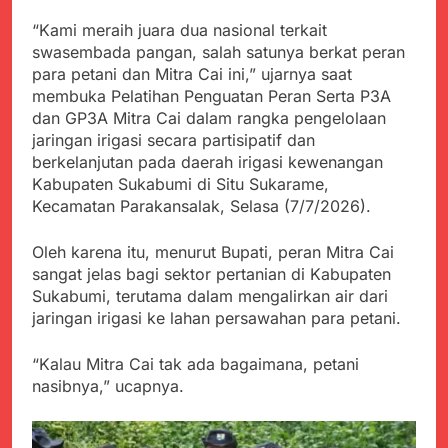
Kabupaten Sukabumi
Satgas Yonif 310/KK
Angkat Bicara
“Kami meraih juara dua nasional terkait
Lakukan Pengecatan
Juli 21, 2024
swasembada pangan, salah satunya berkat peran
Dan Pembenahan
Kadinkes kab. Sukabumi
para petani dan Mitra Cai ini,” ujarnya saat
Angkat Bicara Terkait
membuka Pelatihan Penguatan Peran Serta P3A
Dugaan pembelian obat
Juli 21, 2024
dan GP3A Mitra Cai dalam rangka pengelolaan
yang akan Kadaluarsa
Diduga Pembelian Obat
oleh Puskesmas
jaringan irigasi secara partisipatif dan
oleh Puskesmas di
berkelanjutan pada daerah irigasi kewenangan
Kab. Sukabumi yang
Juli 20, 2024
Kabupaten Sukabumi di Situ Sukarame,
akan Kadaluarsa.
Tunjukan
Kecamatan Parakansalak, Selasa (7/7/2026).
Perhatiannya, Satgas
Yonif 310/KK Berikan
Juli 20, 2024
Oleh karena itu, menurut Bupati, peran Mitra Cai
Bantuan Duka Cita
Polda Jabar Beberkan
sangat jelas bagi sektor pertanian di Kabupaten
Perkembangan
Sukabumi, terutama dalam mengalirkan air dari
Terbaru Kasus Dago
Juli 20, 2024
jaringan irigasi ke lahan persawahan para petani.
Elos
Kejaksaan Negeri Kab
Sukabumi didesak usut
“Kalau Mitra Cai tak ada bagaimana, petani
Tuntas Dugaan
Juli 19, 2024
penyelewengan
nasibnya,” ucapnya.
Diduga Kuat
Pengadaan Buku Simi
Inspektorat Kab,
Sukabumi
Juli 19, 2024