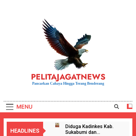
Skip
to
content
PELITAJAGATNEWS
Pancarkan Cahaya Hingga Terang Benderang
MENU
Diduga Kadinkes Kab.
HEADLINES
Sukabumi dan