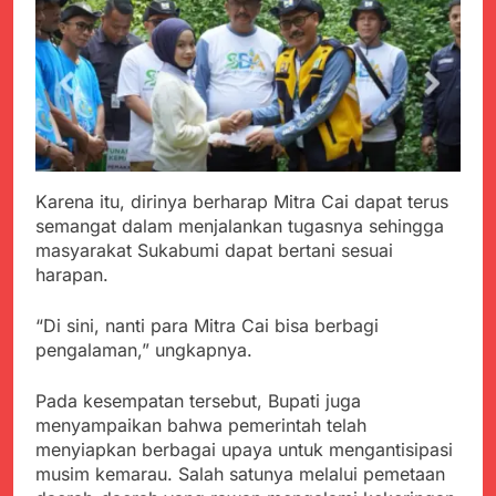
menyalahgunakan
Sambut Tahun Ajaran
Anggaran Thn 2023.
Baru, Satgas Yonif
310/KK Ajak Pelajar
Juli 19, 2024
Bersihkan Lingkungan
Selisih APBD Tahun
Sekolah
2023 Kab.Sukabumi
Sebesar Rp 31 Miliar
Juli 16, 2024
Data Ganda Capai 6
Juta, BGN Benahi Basis
Penerima Program
Karena itu, dirinya berharap Mitra Cai dapat terus
Agustus 6, 2026
Makan Bergizi Gratis
semangat dalam menjalankan tugasnya sehingga
Zulhas Pastikan SPPG
masyarakat Sukabumi dapat bertani sesuai
di Wilayah 3T Tuntas
Pekan Ini, Integrasi
harapan.
Agustus 6, 2026
Data MBG Hampir
Bobby Maulana Pastikan
Rampung
“Di sini, nanti para Mitra Cai bisa berbagi
Kawasan Kuliner Ahmad
Yani Tetap Bersih,
pengalaman,” ungkapnya.
Agustus 6, 2026
Pemkot Sukabumi
Ribuan Warga Padati
Perkuat Penataan
Peringatan Hari ASI
Pada kesempatan tersebut, Bupati juga
Pedagang dan
Sedunia di Cibadak,
menyampaikan bahwa pemerintah telah
Agustus 6, 2026
Pengelolaan Sampah
PDIP Tegaskan ASI
menyiapkan berbagai upaya untuk mengantisipasi
Wujud Kepedulian Polri,
adalah Investasi
Kapolresta Sumenep
musim kemarau. Salah satunya melalui pemetaan
Peradaban dan Upaya
Koordinasikan dan