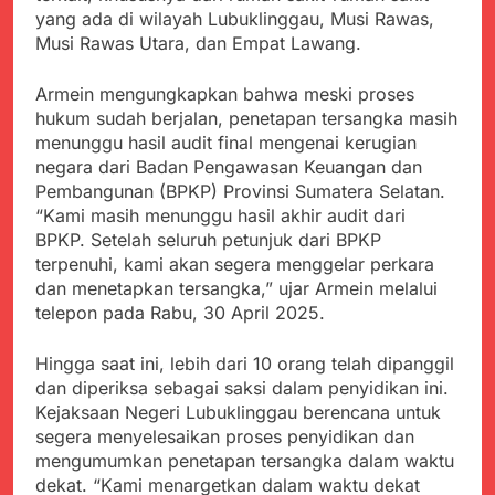
menyalahgunakan
Sambut Tahun Ajaran
yang ada di wilayah Lubuklinggau, Musi Rawas,
Anggaran Thn 2023.
Baru, Satgas Yonif
Musi Rawas Utara, dan Empat Lawang.
310/KK Ajak Pelajar
Juli 19, 2024
Bersihkan Lingkungan
Selisih APBD Tahun
Armein mengungkapkan bahwa meski proses
Sekolah
2023 Kab.Sukabumi
hukum sudah berjalan, penetapan tersangka masih
Sebesar Rp 31 Miliar
Juli 16, 2024
menunggu hasil audit final mengenai kerugian
Data Ganda Capai 6
negara dari Badan Pengawasan Keuangan dan
Juta, BGN Benahi Basis
Pembangunan (BPKP) Provinsi Sumatera Selatan.
Penerima Program
Agustus 6, 2026
“Kami masih menunggu hasil akhir audit dari
Makan Bergizi Gratis
Zulhas Pastikan SPPG
BPKP. Setelah seluruh petunjuk dari BPKP
di Wilayah 3T Tuntas
terpenuhi, kami akan segera menggelar perkara
Pekan Ini, Integrasi
Agustus 6, 2026
dan menetapkan tersangka,” ujar Armein melalui
Data MBG Hampir
Bobby Maulana Pastikan
telepon pada Rabu, 30 April 2025.
Rampung
Kawasan Kuliner Ahmad
Yani Tetap Bersih,
Agustus 6, 2026
Hingga saat ini, lebih dari 10 orang telah dipanggil
Pemkot Sukabumi
Ribuan Warga Padati
dan diperiksa sebagai saksi dalam penyidikan ini.
Perkuat Penataan
Peringatan Hari ASI
Pedagang dan
Kejaksaan Negeri Lubuklinggau berencana untuk
Sedunia di Cibadak,
Agustus 6, 2026
Pengelolaan Sampah
segera menyelesaikan proses penyidikan dan
PDIP Tegaskan ASI
Wujud Kepedulian Polri,
mengumumkan penetapan tersangka dalam waktu
adalah Investasi
Kapolresta Sumenep
Peradaban dan Upaya
dekat. “Kami menargetkan dalam waktu dekat
Koordinasikan dan