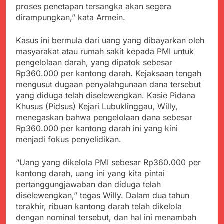
Agustus 5, 2026
Cegah Stunting
proses penetapan tersangka akan segera
Berangkatkan Empat
SMA Negeri Nyalindung
dirampungkan,” kata Armein.
Korban Kebakaran KMP
Sukabumi Diduga
Mutiara Sentosa 2 ke
Lakukan Pungutan
Agustus 4, 2026
Posko Pusat Tg. Perak
Kasus ini bermula dari uang yang dibayarkan oleh
melalui Komite Sekolah,
Ketua Umum FSP
Surabaya
Disorot karena Dinilai
masyarakat atau rumah sakit kepada PMI untuk
Maritim Indonesia
Bertentangan dengan
pengelolaan darah, yang dipatok sebesar
Bantah Isu Mogok
Agustus 3, 2026
Edaran Disdik Jabar
Rp360.000 per kantong darah. Kejaksaan tengah
Nasional TKBM: “Belum
Menjelajahi Potensi
Ada Keputusan Resmi”
mengusut dugaan penyalahgunaan dana tersebut
Alam dan Kehangatan
yang diduga telah diselewengkan. Kasie Pidana
Gotong Royong di
Agustus 3, 2026
Khusus (Pidsus) Kejari Lubuklinggau, Willy,
Desa Sukakersa
Korban Tenggelam di
menegaskan bahwa pengelolaan dana sebesar
Perairan Giligenting
Rp360.000 per kantong darah ini yang kini
Ditemukan, Polisi
Agustus 3, 2026
menjadi fokus penyelidikan.
Pastikan Penanganan
Kapolresta Sumenep
Berjalan Sesuai
Sambut Kedatangan
Prosedur
“Uang yang dikelola PMI sebesar Rp360.000 per
Korban Evakuasi KM
Agustus 3, 2026
Mutiara Sentosa 2 di
kantong darah, uang ini yang kita pintai
Pelabuhan Kalianget
pertanggungjawaban dan diduga telah
diselewengkan,” tegas Willy. Dalam dua tahun
terakhir, ribuan kantong darah telah dikelola
dengan nominal tersebut, dan hal ini menambah