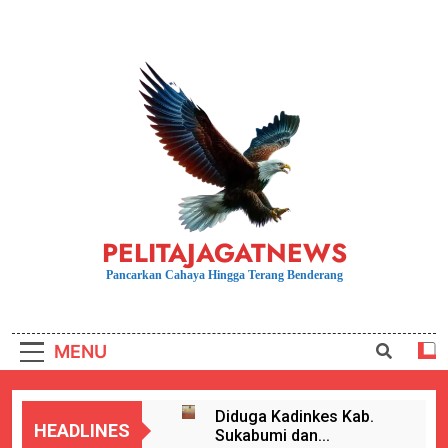
Skip
to
content
PELITAJAGATNEWS
Pancarkan Cahaya Hingga Terang Benderang
MENU
Diduga Kadinkes Kab.
HEADLINES
Sukabumi dan