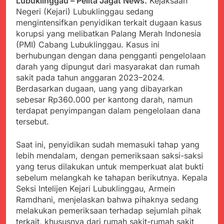
Lubuklinggau – Pelita Jagat News.
Kejaksaan
Kabupaten Sukabumi
Satgas Yonif 310/KK
Negeri (Kejari) Lubuklinggau sedang
Angkat Bicara
Lakukan Pengecatan
Juli 21, 2024
mengintensifkan penyidikan terkait dugaan kasus
Dan Pembenahan
Kadinkes kab. Sukabumi
korupsi yang melibatkan Palang Merah Indonesia
Angkat Bicara Terkait
(PMI) Cabang Lubuklinggau. Kasus ini
Dugaan pembelian obat
Juli 21, 2024
berhubungan dengan dana pengganti pengelolaan
yang akan Kadaluarsa
Diduga Pembelian Obat
darah yang dipungut dari masyarakat dan rumah
oleh Puskesmas
oleh Puskesmas di
sakit pada tahun anggaran 2023–2024.
Kab. Sukabumi yang
Juli 20, 2024
Berdasarkan dugaan, uang yang dibayarkan
akan Kadaluarsa.
Tunjukan
sebesar Rp360.000 per kantong darah, namun
Perhatiannya, Satgas
terdapat penyimpangan dalam pengelolaan dana
Yonif 310/KK Berikan
Juli 20, 2024
tersebut.
Bantuan Duka Cita
Polda Jabar Beberkan
Perkembangan
Saat ini, penyidikan sudah memasuki tahap yang
Terbaru Kasus Dago
Juli 20, 2024
lebih mendalam, dengan pemeriksaan saksi-saksi
Elos
Kejaksaan Negeri Kab
yang terus dilakukan untuk memperkuat alat bukti
Sukabumi didesak usut
sebelum melangkah ke tahapan berikutnya. Kepala
Tuntas Dugaan
Juli 19, 2024
Seksi Intelijen Kejari Lubuklinggau, Armein
penyelewengan
Diduga Kuat
Ramdhani, menjelaskan bahwa pihaknya sedang
Pengadaan Buku Simi
Inspektorat Kab,
melakukan pemeriksaan terhadap sejumlah pihak
Sukabumi
Juli 19, 2024
terkait, khususnya dari rumah sakit-rumah sakit