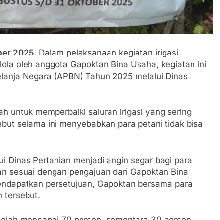
hatiannya, Satgas Yonif 310/KK Berikan Bantuan Duka Cita
 Beberkan Perkembangan Terbaru Kasus Dago Elos
ber 2025.
Dalam pelaksanaan kegiatan irigasi
egeri Kab Sukabumi didesak usut Tuntas Dugaan penyelewe
ola oleh anggota Gapoktan Bina Usaha, kegiatan ini
lanja Negara (APBN) Tahun 2025 melalui Dinas
 Inspektorat Kab, Sukabumi menyalahgunakan Anggaran Thn 
 Ajaran Baru, Satgas Yonif 310/KK Ajak Pelajar Bersihkan L
lah untuk memperbaiki saluran irigasi yang sering
sebut selama ini menyebabkan para petani tidak bisa
 Tahun 2023 Kab.Sukabumi Sebesar Rp 31 Miliar
I Sukabumi Raya Ingatkan Pentingnya Verifikasi Isu Dugaan
i Dinas Pertanian menjadi angin segar bagi para
gan sesuai dengan pengajuan dari Gapoktan Bina
 Polri: Kapolsek Kebonpedes Bantu Lansia dengan Kursi Rod
mendapatkan persetujuan, Gapoktan bersama para
 tersebut.
apai 6 Juta, BGN Benahi Basis Penerima Program Makan Berg
 telah mencapai 70 persen, sementara 30 persen