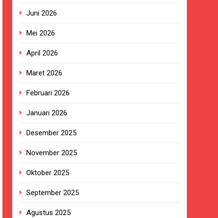
Juni 2026
Mei 2026
ngan Pengadaan Buku Simi
April 2026
Maret 2026
2023.
Februari 2026
ingkungan Sekolah
Januari 2026
Desember 2025
 terhadap Kepala KUA Pabuaran
November 2025
Oktober 2025
a, Warga Haru dan Bersyukur
September 2025
izi Gratis
Agustus 2025