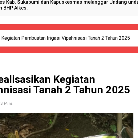
es Kab. Sukabumi dan Kapuskesmas melanggar Undang undan
n BHP Alkes.
anget Timur Menyalurkan Bantuan Beras Bapang (Bantuan Pa
sional, Satgas Yonif 310/KK Peduli Generasi Emas Papua
 Kegiatan Pembuatan Irigasi Vipahnisasi Tanah 2 Tahun 2025
ano Hydrogen RAHO Club dan IMI, Dobrak Dunia Kesehatan
kun Pijat, Polres Sumenep Amankan Warga Pragaan Pelaku 
alisasikan Kegiatan
 Pejabat Terlibat pengadaan Antropometri Tahun 2023 Di Di
hnisasi Tanah 2 Tahun 2025
 Kreatif Di Momen MPLS, Satgas Yonif 310/KK Berikan Wasba
3 Mins
PORSADIN KE 7, SEKDA ADE SEBUT PENYELENGGARAAN SAN
alang Pemasok BHP Alkes ke Puskesmas-Puskesmas se-kabu