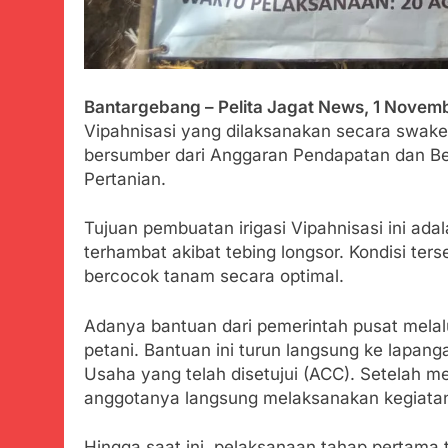
Tunjukan Per
Juli 20, 2024
Polda Jabar
Juli 20, 2024
Bantargebang – Pelita Jagat News, 1 Novem
Kejaksaan N
Vipahnisasi yang dilaksanakan secara swakel
Juli 19, 2024
bersumber dari Anggaran Pendapatan dan Be
Diduga Kuat
Pertanian.
Juli 19, 2024
Sambut Tahun
Tujuan pembuatan irigasi Vipahnisasi ini ada
Juli 19, 2024
terhambat akibat tebing longsor. Kondisi ter
Selisih APBD
bercocok tanam secara optimal.
Juli 16, 2024
Ketua DPD JW
Adanya bantuan dari pemerintah pusat melalu
Agustus 8, 2026
petani. Bantuan ini turun langsung ke lapan
Aksi Humanis
Usaha yang telah disetujui (ACC). Setelah 
Agustus 7, 2026
anggotanya langsung melaksanakan kegiatan
Data Ganda C
Agustus 6, 2026
Hingga saat ini, pelaksanaan tahap pertama