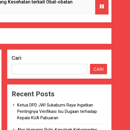
g Kesehatan terkait Obat-obatan
ngan) ke Enam Kalinya.
Cari
Pencabulan
CARI
nkes Kab. Sukabumi.
Recent Posts
ng Serta Pelatihan PBB
Ketua DPD JWI Sukabumi Raya Ingatkan
GAT BAIK
Pentingnya Verifikasi Isu Dugaan terhadap
Kepala KUA Pabuaran
paten Sukabumi selama 7 Tahun.
Aksi Humanis Polri: Kapolsek Kebonpedes