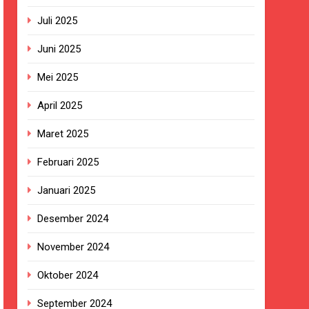
BG Hampir Rampung
Juli 2025
t Sukabumi Perkuat Penataan Pedagang
Juni 2025
Mei 2025
n ASI adalah Investasi Peradaban dan
April 2025
kan Empat Korban Kebakaran KMP Mutiara
Maret 2025
Februari 2025
ekolah, Disorot karena Dinilai
Januari 2025
Desember 2024
Belum Ada Keputusan Resmi”
November 2024
ersa
Oktober 2024
September 2024