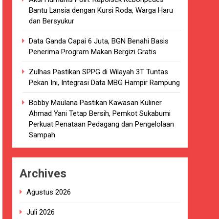
Bantu Lansia dengan Kursi Roda, Warga Haru
kaian
dan Bersyukur
luarsa di puskesmas.
Data Ganda Capai 6 Juta, BGN Benahi Basis
Penerima Program Makan Bergizi Gratis
i terkait Dugaan beredar nya Obat
Zulhas Pastikan SPPG di Wilayah 3T Tuntas
Pekan Ini, Integrasi Data MBG Hampir Rampung
Bobby Maulana Pastikan Kawasan Kuliner
Ahmad Yani Tetap Bersih, Pemkot Sukabumi
i 4 DPRD Kabupaten Sukabumi Angkat
Perkuat Penataan Pedagang dan Pengelolaan
Sampah
han
Archives
ang akan Kadaluarsa oleh Puskesmas
Agustus 2026
luarsa.
Juli 2026