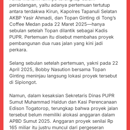
Agustus 5, 2026
Cegah Stunting
Berangkatkan Empat
persidangan, yaitu adanya pertemuan tertutup
SMA Negeri Nyalindung
Korban Kebakaran KMP
antara terdakwa Kirun, Kapolres Tapanuli Selatan
Sukabumi Diduga
Mutiara Sentosa 2 ke
AKBP Yasir Ahmadi, dan Topan Ginting di Tong’s
Lakukan Pungutan
Agustus 4, 2026
Posko Pusat Tg. Perak
melalui Komite Sekolah,
Coffee Medan pada 22 Maret 2025—hanya
Ketua Umum FSP
Surabaya
Disorot karena Dinilai
sebulan setelah Topan dilantik sebagai Kadis
Maritim Indonesia
Bertentangan dengan
PUPR. Pertemuan itu disebut membahas proyek
Bantah Isu Mogok
Agustus 3, 2026
Edaran Disdik Jabar
Nasional TKBM: “Belum
pembangunan dua ruas jalan yang kini jadi
Menjelajahi Potensi
Ada Keputusan Resmi”
perkara.
Alam dan Kehangatan
Gotong Royong di
Agustus 3, 2026
Desa Sukakersa
Selang sebulan setelah pertemuan, yakni pada 22
Korban Tenggelam di
April 2025, Bobby Nasution bersama Topan
Perairan Giligenting
Ginting meninjau langsung lokasi proyek tersebut
Ditemukan, Polisi
Agustus 3, 2026
Pastikan Penanganan
di Sipiongot.
Kapolresta Sumenep
Berjalan Sesuai
Sambut Kedatangan
Prosedur
Korban Evakuasi KM
Namun, dalam kesaksian Sekretaris Dinas PUPR
Agustus 3, 2026
Mutiara Sentosa 2 di
Sumut Muhammad Haldun dan Kasi Perencanaan
Pelabuhan Kalianget
Edison Togatorop, terungkap bahwa proyek jalan
tersebut belum memiliki alokasi anggaran dalam
APBD Sumut 2025. Anggaran proyek senilai Rp
165 miliar itu justru muncul dari pergeseran