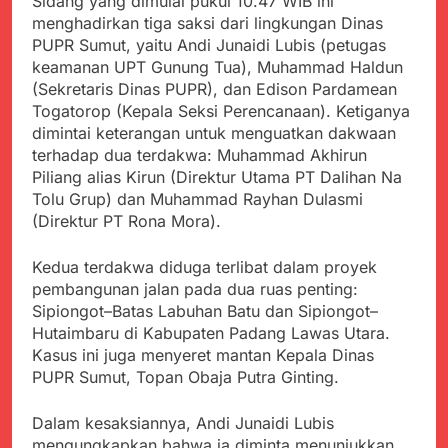
Sidang yang dimulai pukul 10.47 WIB ini
Kabupaten Sukabumi
Satgas Yonif 310/KK
menghadirkan tiga saksi dari lingkungan Dinas
Angkat Bicara
Lakukan Pengecatan
Juli 21, 2024
PUPR Sumut, yaitu Andi Junaidi Lubis (petugas
Dan Pembenahan
Kadinkes kab. Sukabumi
keamanan UPT Gunung Tua), Muhammad Haldun
Angkat Bicara Terkait
(Sekretaris Dinas PUPR), dan Edison Pardamean
Dugaan pembelian obat
Juli 21, 2024
Togatorop (Kepala Seksi Perencanaan). Ketiganya
yang akan Kadaluarsa
Diduga Pembelian Obat
dimintai keterangan untuk menguatkan dakwaan
oleh Puskesmas
oleh Puskesmas di
terhadap dua terdakwa: Muhammad Akhirun
Kab. Sukabumi yang
Juli 20, 2024
Piliang alias Kirun (Direktur Utama PT Dalihan Na
akan Kadaluarsa.
Tunjukan
Tolu Grup) dan Muhammad Rayhan Dulasmi
Perhatiannya, Satgas
(Direktur PT Rona Mora).
Yonif 310/KK Berikan
Juli 20, 2024
Bantuan Duka Cita
Polda Jabar Beberkan
Kedua terdakwa diduga terlibat dalam proyek
Perkembangan
pembangunan jalan pada dua ruas penting:
Terbaru Kasus Dago
Juli 20, 2024
Sipiongot–Batas Labuhan Batu dan Sipiongot–
Elos
Kejaksaan Negeri Kab
Hutaimbaru di Kabupaten Padang Lawas Utara.
Sukabumi didesak usut
Kasus ini juga menyeret mantan Kepala Dinas
Tuntas Dugaan
Juli 19, 2024
PUPR Sumut, Topan Obaja Putra Ginting.
penyelewengan
Diduga Kuat
Pengadaan Buku Simi
Inspektorat Kab,
Dalam kesaksiannya, Andi Junaidi Lubis
Sukabumi
Juli 19, 2024
mengungkapkan bahwa ia diminta menunjukkan