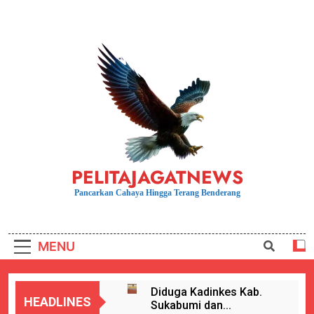
Skip
to
content
PELITAJAGATNEWS
Pancarkan Cahaya Hingga Terang Benderang
MENU
Diduga Kadinkes Kab.
HEADLINES
Sukabumi dan