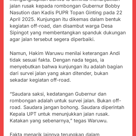
menyalahgunakan
Sambut Tahun Ajaran
jalan rusak kepada rombongan Gubernur Bobby
Anggaran Thn 2023.
Baru, Satgas Yonif
Nasution dan Kadis PUPR Topan Ginting pada 22
310/KK Ajak Pelajar
Juli 19, 2024
April 2025. Kunjungan itu dikemas dalam bentuk
Bersihkan Lingkungan
Selisih APBD Tahun
kegiatan off-road, dan disambut warga Desa
Sekolah
2023 Kab.Sukabumi
Sipingot yang membentangkan spanduk dukungan
Sebesar Rp 31 Miliar
Juli 16, 2024
agar jalan tersebut segera diperbaiki.
Data Ganda Capai 6
Juta, BGN Benahi Basis
Namun, Hakim Waruwu menilai keterangan Andi
Penerima Program
Agustus 6, 2026
tidak sesuai fakta. Dengan nada tegas, ia
Makan Bergizi Gratis
Zulhas Pastikan SPPG
menyebutkan bahwa kunjungan itu adalah bagian
di Wilayah 3T Tuntas
dari survei jalan yang akan ditender, bukan
Pekan Ini, Integrasi
Agustus 6, 2026
sekadar kegiatan off-road.
Data MBG Hampir
Bobby Maulana Pastikan
Rampung
Kawasan Kuliner Ahmad
“Saudara saksi, kedatangan Gubernur dan
Yani Tetap Bersih,
Agustus 6, 2026
rombongan adalah untuk survei jalan. Bukan off-
Pemkot Sukabumi
Ribuan Warga Padati
Perkuat Penataan
road. Saudara jangan bohong. Saudara diperintah
Peringatan Hari ASI
Pedagang dan
Kepala UPT untuk menunjukkan jalan rusak.
Sedunia di Cibadak,
Agustus 6, 2026
Pengelolaan Sampah
Katakan yang sebenarnya,” tegas Waruwu.
PDIP Tegaskan ASI
Wujud Kepedulian Polri,
adalah Investasi
Kapolresta Sumenep
Peradaban dan Upaya
Fakta menarik lainnya terungkap dalam
Koordinasikan dan