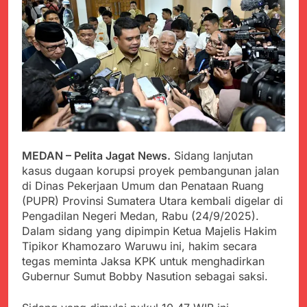
PORSADIN KE 7, SEKDA
ADE SEBUT
Juli 22, 2024
PENYELENGGARAAN
Terungkap Dalang
SANGAT BAIK
Pemasok BHP Alkes ke
Puskesmas-
Juli 22, 2024
Puskesmas se-
Warga Tersenyum
kabupaten Sukabumi
Bahagia Saat Satgas
selama 7 Tahun.
Yonif 310/KK Bagikan
Juli 22, 2024
Puluhan Pakaian
Diduga Kadinkes Kab.
Sukabumi terlibat
dalam pengadaan obat
Juli 22, 2024
MEDAN – Pelita Jagat News.
Sidang lanjutan
akan kadaluarsa di
Menkes diharap sidak
kasus dugaan korupsi proyek pembangunan jalan
puskesmas.
ke Dinkes dan keseluruh
di Dinas Pekerjaan Umum dan Penataan Ruang
Puskesmas di Kab.
Juli 21, 2024
(PUPR) Provinsi Sumatera Utara kembali digelar di
Sukabumi terkait
Polres Sumenep
Pengadilan Negeri Medan, Rabu (24/9/2025).
Dugaan beredar nya
Ungkap Kasus
Dalam sidang yang dipimpin Ketua Majelis Hakim
Obat obatan Kadaluarsa
Pencabulan Terhadap
Juli 21, 2024
Tipikor Khamozaro Waruwu ini, hakim secara
Anak
Kisruh terkait Dugaan
tegas meminta Jaksa KPK untuk menghadirkan
Puskesmas beli obat
Gubernur Sumut Bobby Nasution sebagai saksi.
akan Kadaluarsa,Ketua
Juli 21, 2024
Komisi 4 DPRD
Perindah Gereja,