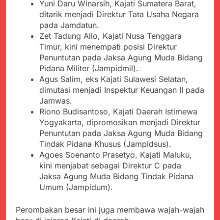
Agustus 6, 2026
Yuni Daru Winarsih, Kajati Sumatera Barat,
Pengelolaan Sampah
PDIP Tegaskan ASI
Wujud Kepedulian Polri,
ditarik menjadi Direktur Tata Usaha Negara
adalah Investasi
Kapolresta Sumenep
pada Jamdatun.
Peradaban dan Upaya
Koordinasikan dan
Agustus 5, 2026
Zet Tadung Allo, Kajati Nusa Tenggara
Cegah Stunting
Berangkatkan Empat
SMA Negeri Nyalindung
Timur, kini menempati posisi Direktur
Korban Kebakaran KMP
Sukabumi Diduga
Penuntutan pada Jaksa Agung Muda Bidang
Mutiara Sentosa 2 ke
Lakukan Pungutan
Agustus 4, 2026
Pidana Militer (Jampidmil).
Posko Pusat Tg. Perak
melalui Komite Sekolah,
Ketua Umum FSP
Surabaya
Agus Salim, eks Kajati Sulawesi Selatan,
Disorot karena Dinilai
Maritim Indonesia
dimutasi menjadi Inspektur Keuangan II pada
Bertentangan dengan
Bantah Isu Mogok
Agustus 3, 2026
Jamwas.
Edaran Disdik Jabar
Nasional TKBM: “Belum
Menjelajahi Potensi
Riono Budisantoso, Kajati Daerah Istimewa
Ada Keputusan Resmi”
Alam dan Kehangatan
Yogyakarta, dipromosikan menjadi Direktur
Gotong Royong di
Agustus 3, 2026
Penuntutan pada Jaksa Agung Muda Bidang
Desa Sukakersa
Korban Tenggelam di
Tindak Pidana Khusus (Jampidsus).
Perairan Giligenting
Agoes Soenanto Prasetyo, Kajati Maluku,
Ditemukan, Polisi
Agustus 3, 2026
kini menjabat sebagai Direktur C pada
Pastikan Penanganan
Jaksa Agung Muda Bidang Tindak Pidana
Berjalan Sesuai
Umum (Jampidum).
Prosedur
Perombakan besar ini juga membawa wajah-wajah