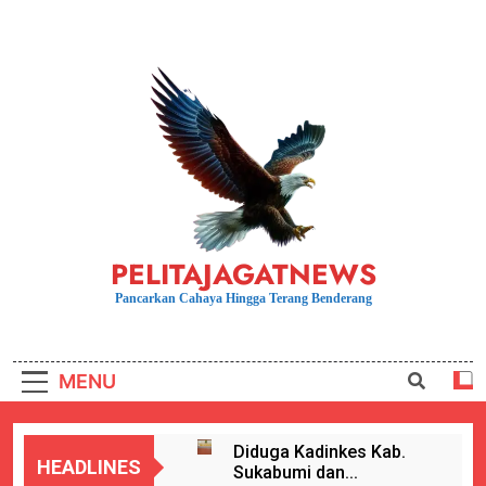
Skip
to
content
PELITAJAGATNEWS
Pancarkan Cahaya Hingga Terang Benderang
MENU
Diduga Kadinkes Kab.
HEADLINES
Sukabumi dan