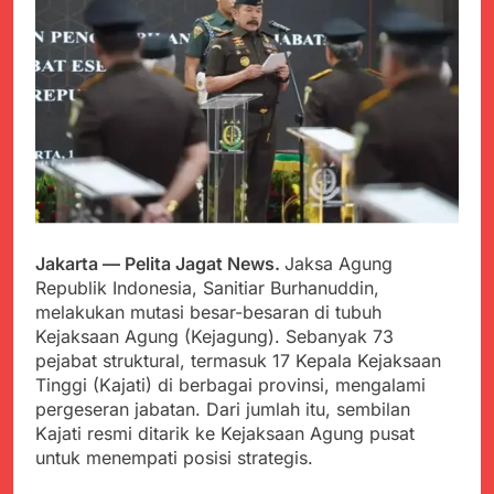
PORSADIN KE 7, SEKDA
ADE SEBUT
Juli 22, 2024
PENYELENGGARAAN
Terungkap Dalang
SANGAT BAIK
Pemasok BHP Alkes ke
Puskesmas-
Juli 22, 2024
Puskesmas se-
Warga Tersenyum
kabupaten Sukabumi
Bahagia Saat Satgas
selama 7 Tahun.
Yonif 310/KK Bagikan
Juli 22, 2024
Puluhan Pakaian
Diduga Kadinkes Kab.
Sukabumi terlibat
dalam pengadaan obat
Juli 22, 2024
akan kadaluarsa di
Jakarta — Pelita Jagat News.
Jaksa Agung
Menkes diharap sidak
puskesmas.
Republik Indonesia, Sanitiar Burhanuddin,
ke Dinkes dan keseluruh
melakukan mutasi besar-besaran di tubuh
Puskesmas di Kab.
Juli 21, 2024
Sukabumi terkait
Kejaksaan Agung (Kejagung). Sebanyak 73
Polres Sumenep
Dugaan beredar nya
pejabat struktural, termasuk 17 Kepala Kejaksaan
Ungkap Kasus
Obat obatan Kadaluarsa
Tinggi (Kajati) di berbagai provinsi, mengalami
Pencabulan Terhadap
Juli 21, 2024
Anak
pergeseran jabatan. Dari jumlah itu, sembilan
Kisruh terkait Dugaan
Kajati resmi ditarik ke Kejaksaan Agung pusat
Puskesmas beli obat
untuk menempati posisi strategis.
akan Kadaluarsa,Ketua
Juli 21, 2024
Komisi 4 DPRD
Perindah Gereja,