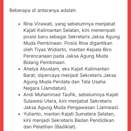
menyalahgunakan
Sambut Tahun Ajaran
Anggaran Thn 2023.
Baru, Satgas Yonif
Beberapa di antaranya adalah:
310/KK Ajak Pelajar
Juli 19, 2024
Bersihkan Lingkungan
Selisih APBD Tahun
Rina Virawati, yang sebelumnya menjabat
Sekolah
2023 Kab.Sukabumi
Kajati Kalimantan Selatan, kini menempati
Sebesar Rp 31 Miliar
Juli 16, 2024
posisi baru sebagai Sekretaris Jaksa Agung
Aksi Humanis Polri:
Muda Pembinaan. Posisi Rina digantikan
Kapolsek Kebonpedes
oleh Tiyas Widiarto, mantan Kepala Biro
Bantu Lansia dengan
Agustus 7, 2026
Perencanaan pada Jaksa Agung Muda
Kursi Roda, Warga Haru
Data Ganda Capai 6
Bidang Pembinaan.
dan Bersyukur
Juta, BGN Benahi Basis
Ahelya Abustam, eks Kajati Kalimantan
Penerima Program
Agustus 6, 2026
Barat, dipercaya menjadi Sekretaris Jaksa
Makan Bergizi Gratis
Zulhas Pastikan SPPG
Agung Muda Perdata dan Tata Usaha
di Wilayah 3T Tuntas
Negara (Jamdatun).
Pekan Ini, Integrasi
Agustus 6, 2026
Andi Muhammad Taufik, sebelumnya Kajati
Data MBG Hampir
Bobby Maulana Pastikan
Sulawesi Utara, kini menjabat Sekretaris
Rampung
Kawasan Kuliner Ahmad
Jaksa Agung Muda Pengawasan (Jamwas).
Yani Tetap Bersih,
Agustus 6, 2026
Yulianto, mantan Kajati Sumatera Selatan,
Pemkot Sukabumi
Ribuan Warga Padati
kini menjadi Sekretaris Badan Pendidikan
Perkuat Penataan
Peringatan Hari ASI
dan Pelatihan (Badiklat).
Pedagang dan
Sedunia di Cibadak,