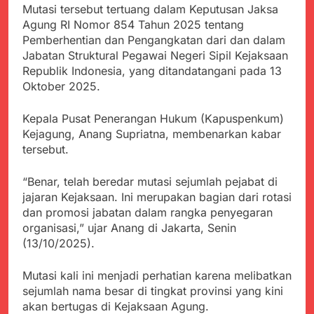
Kabupaten Sukabumi
Mutasi tersebut tertuang dalam Keputusan Jaksa
Satgas Yonif 310/KK
Angkat Bicara
Agung RI Nomor 854 Tahun 2025 tentang
Lakukan Pengecatan
Juli 21, 2024
Dan Pembenahan
Pemberhentian dan Pengangkatan dari dan dalam
Kadinkes kab. Sukabumi
Jabatan Struktural Pegawai Negeri Sipil Kejaksaan
Angkat Bicara Terkait
Republik Indonesia, yang ditandatangani pada 13
Dugaan pembelian obat
Juli 21, 2024
yang akan Kadaluarsa
Oktober 2025.
Diduga Pembelian Obat
oleh Puskesmas
oleh Puskesmas di
Kab. Sukabumi yang
Kepala Pusat Penerangan Hukum (Kapuspenkum)
Juli 20, 2024
akan Kadaluarsa.
Kejagung, Anang Supriatna, membenarkan kabar
Tunjukan
tersebut.
Perhatiannya, Satgas
Yonif 310/KK Berikan
Juli 20, 2024
Bantuan Duka Cita
“Benar, telah beredar mutasi sejumlah pejabat di
Polda Jabar Beberkan
Perkembangan
jajaran Kejaksaan. Ini merupakan bagian dari rotasi
Terbaru Kasus Dago
dan promosi jabatan dalam rangka penyegaran
Juli 20, 2024
Elos
organisasi,” ujar Anang di Jakarta, Senin
Kejaksaan Negeri Kab
Sukabumi didesak usut
(13/10/2025).
Tuntas Dugaan
Juli 19, 2024
penyelewengan
Mutasi kali ini menjadi perhatian karena melibatkan
Diduga Kuat
Pengadaan Buku Simi
Inspektorat Kab,
sejumlah nama besar di tingkat provinsi yang kini
Sukabumi
akan bertugas di Kejaksaan Agung.
Juli 19, 2024