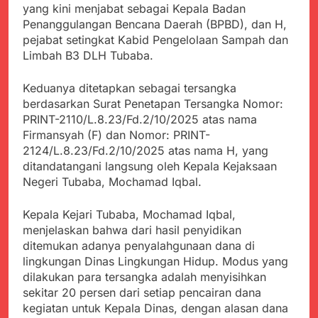
Kabupaten Sukabumi
yang kini menjabat sebagai Kepala Badan
Satgas Yonif 310/KK
Angkat Bicara
Penanggulangan Bencana Daerah (BPBD), dan H,
Lakukan Pengecatan
Juli 21, 2024
Dan Pembenahan
pejabat setingkat Kabid Pengelolaan Sampah dan
Kadinkes kab. Sukabumi
Limbah B3 DLH Tubaba.
Angkat Bicara Terkait
Dugaan pembelian obat
Juli 21, 2024
yang akan Kadaluarsa
Keduanya ditetapkan sebagai tersangka
Diduga Pembelian Obat
oleh Puskesmas
berdasarkan Surat Penetapan Tersangka Nomor:
oleh Puskesmas di
Kab. Sukabumi yang
PRINT-2110/L.8.23/Fd.2/10/2025 atas nama
Juli 20, 2024
akan Kadaluarsa.
Firmansyah (F) dan Nomor: PRINT-
Tunjukan
2124/L.8.23/Fd.2/10/2025 atas nama H, yang
Perhatiannya, Satgas
Yonif 310/KK Berikan
ditandatangani langsung oleh Kepala Kejaksaan
Juli 20, 2024
Bantuan Duka Cita
Negeri Tubaba, Mochamad Iqbal.
Polda Jabar Beberkan
Perkembangan
Terbaru Kasus Dago
Kepala Kejari Tubaba, Mochamad Iqbal,
Juli 20, 2024
Elos
menjelaskan bahwa dari hasil penyidikan
Kejaksaan Negeri Kab
ditemukan adanya penyalahgunaan dana di
Sukabumi didesak usut
Tuntas Dugaan
lingkungan Dinas Lingkungan Hidup. Modus yang
Juli 19, 2024
penyelewengan
dilakukan para tersangka adalah menyisihkan
Diduga Kuat
Pengadaan Buku Simi
sekitar 20 persen dari setiap pencairan dana
Inspektorat Kab,
Sukabumi
kegiatan untuk Kepala Dinas, dengan alasan dana
Juli 19, 2024