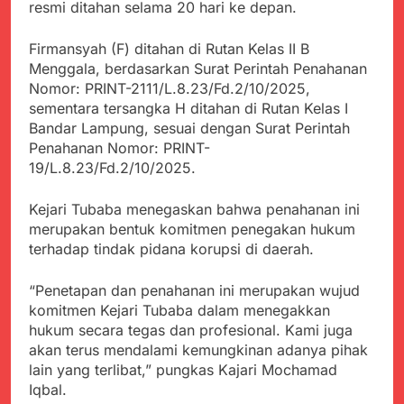
Agustus 5, 2026
Cegah Stunting
resmi ditahan selama 20 hari ke depan.
Berangkatkan Empat
SMA Negeri Nyalindung
Korban Kebakaran KMP
Sukabumi Diduga
Firmansyah (F) ditahan di Rutan Kelas II B
Mutiara Sentosa 2 ke
Lakukan Pungutan
Agustus 4, 2026
Posko Pusat Tg. Perak
Menggala, berdasarkan Surat Perintah Penahanan
melalui Komite Sekolah,
Ketua Umum FSP
Surabaya
Nomor: PRINT-2111/L.8.23/Fd.2/10/2025,
Disorot karena Dinilai
Maritim Indonesia
sementara tersangka H ditahan di Rutan Kelas I
Bertentangan dengan
Bantah Isu Mogok
Agustus 3, 2026
Edaran Disdik Jabar
Bandar Lampung, sesuai dengan Surat Perintah
Nasional TKBM: “Belum
Menjelajahi Potensi
Penahanan Nomor: PRINT-
Ada Keputusan Resmi”
Alam dan Kehangatan
19/L.8.23/Fd.2/10/2025.
Gotong Royong di
Agustus 3, 2026
Desa Sukakersa
Korban Tenggelam di
Kejari Tubaba menegaskan bahwa penahanan ini
Perairan Giligenting
merupakan bentuk komitmen penegakan hukum
Ditemukan, Polisi
Agustus 3, 2026
terhadap tindak pidana korupsi di daerah.
Pastikan Penanganan
Kapolresta Sumenep
Berjalan Sesuai
Sambut Kedatangan
Prosedur
“Penetapan dan penahanan ini merupakan wujud
Korban Evakuasi KM
Agustus 3, 2026
komitmen Kejari Tubaba dalam menegakkan
Mutiara Sentosa 2 di
Pelabuhan Kalianget
hukum secara tegas dan profesional. Kami juga
akan terus mendalami kemungkinan adanya pihak
lain yang terlibat,” pungkas Kajari Mochamad
Iqbal.