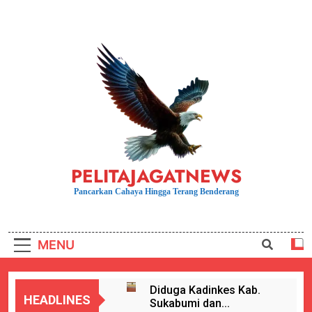
Skip
to
content
PELITAJAGATNEWS
Pancarkan Cahaya Hingga Terang Benderang
MENU
Diduga Kadinkes Kab.
HEADLINES
Sukabumi dan