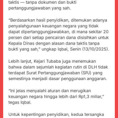
menyalahgunakan
taktis — tanpa dokumen dan bukti
Sambut Tahun Ajaran
Anggaran Thn 2023.
pertanggungjawaban yang sah.
Baru, Satgas Yonif
310/KK Ajak Pelajar
Juli 19, 2024
Bersihkan Lingkungan
“Berdasarkan hasil penyidikan, ditemukan adanya
Selisih APBD Tahun
Sekolah
2023 Kab.Sukabumi
penyalahgunaan keuangan negara yang tidak
Sebesar Rp 31 Miliar
dapat dipertanggungjawabkan, di mana sekitar 20
Juli 16, 2024
persen dari setiap pencairan dana disisihkan untuk
Data Ganda Capai 6
Juta, BGN Benahi Basis
Kepala Dinas dengan alasan dana taktis tanpa
Penerima Program
bukti yang sah,” ungkap Iqbal, Senin (13/10/2025).
Agustus 6, 2026
Makan Bergizi Gratis
Zulhas Pastikan SPPG
di Wilayah 3T Tuntas
Lebih lanjut, Kejari Tubaba juga menemukan
Pekan Ini, Integrasi
Agustus 6, 2026
bahwa dalam sejumlah kegiatan rutin di DLH tidak
Data MBG Hampir
Bobby Maulana Pastikan
terdapat Surat Pertanggungjawaban (SPJ) yang
Rampung
Kawasan Kuliner Ahmad
semestinya menjadi dasar penggunaan anggaran.
Yani Tetap Bersih,
Agustus 6, 2026
Pemkot Sukabumi
Ribuan Warga Padati
“Ini jelas menyalahi aturan dan merugikan
Perkuat Penataan
Peringatan Hari ASI
keuangan negara hingga lebih dari Rp1,3 miliar,”
Pedagang dan
Sedunia di Cibadak,
Agustus 6, 2026
tegas Iqbal.
Pengelolaan Sampah
PDIP Tegaskan ASI
Wujud Kepedulian Polri,
adalah Investasi
Kapolresta Sumenep
Untuk kepentingan penyidikan, kedua tersangka
Peradaban dan Upaya
Koordinasikan dan