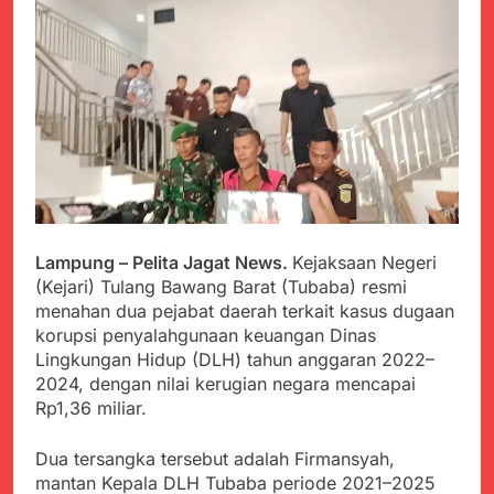
PORSADIN KE 7, SEKDA
ADE SEBUT
Juli 22, 2024
PENYELENGGARAAN
Terungkap Dalang
SANGAT BAIK
Pemasok BHP Alkes ke
Puskesmas-
Juli 22, 2024
Puskesmas se-
Warga Tersenyum
kabupaten Sukabumi
Bahagia Saat Satgas
selama 7 Tahun.
Yonif 310/KK Bagikan
Juli 22, 2024
Puluhan Pakaian
Diduga Kadinkes Kab.
Sukabumi terlibat
dalam pengadaan obat
Juli 22, 2024
Lampung – Pelita Jagat News.
Kejaksaan Negeri
akan kadaluarsa di
Menkes diharap sidak
puskesmas.
(Kejari) Tulang Bawang Barat (Tubaba) resmi
ke Dinkes dan keseluruh
menahan dua pejabat daerah terkait kasus dugaan
Puskesmas di Kab.
Juli 21, 2024
korupsi penyalahgunaan keuangan Dinas
Sukabumi terkait
Polres Sumenep
Dugaan beredar nya
Lingkungan Hidup (DLH) tahun anggaran 2022–
Ungkap Kasus
Obat obatan Kadaluarsa
2024, dengan nilai kerugian negara mencapai
Pencabulan Terhadap
Juli 21, 2024
Rp1,36 miliar.
Anak
Kisruh terkait Dugaan
Puskesmas beli obat
Dua tersangka tersebut adalah Firmansyah,
akan Kadaluarsa,Ketua
Juli 21, 2024
Komisi 4 DPRD
mantan Kepala DLH Tubaba periode 2021–2025
Perindah Gereja,