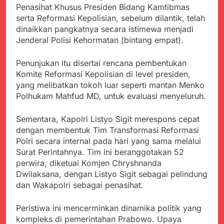
Kabupaten Sukabumi
Penasihat Khusus Presiden Bidang Kamtibmas
Satgas Yonif 310/KK
Angkat Bicara
Lakukan Pengecatan
serta Reformasi Kepolisian, sebelum dilantik, telah
Juli 21, 2024
Dan Pembenahan
dinaikkan pangkatnya secara istimewa menjadi
Kadinkes kab. Sukabumi
Jenderal Polisi Kehormatan (bintang empat).
Angkat Bicara Terkait
Dugaan pembelian obat
Juli 21, 2024
yang akan Kadaluarsa
Penunjukan itu disertai rencana pembentukan
Diduga Pembelian Obat
oleh Puskesmas
Komite Reformasi Kepolisian di level presiden,
oleh Puskesmas di
Kab. Sukabumi yang
yang melibatkan tokoh luar seperti mantan Menko
Juli 20, 2024
akan Kadaluarsa.
Polhukam Mahfud MD, untuk evaluasi menyeluruh.
Tunjukan
Perhatiannya, Satgas
Yonif 310/KK Berikan
Sementara, Kapolri Listyo Sigit merespons cepat
Juli 20, 2024
Bantuan Duka Cita
dengan membentuk Tim Transformasi Reformasi
Polda Jabar Beberkan
Perkembangan
Polri secara internal pada hari yang sama melalui
Terbaru Kasus Dago
Surat Perintahnya. Tim ini beranggotakan 52
Juli 20, 2024
Elos
perwira, diketuai Komjen Chryshnanda
Kejaksaan Negeri Kab
Sukabumi didesak usut
Dwilaksana, dengan Listyo Sigit sebagai pelindung
Tuntas Dugaan
dan Wakapolri sebagai penasihat.
Juli 19, 2024
penyelewengan
Diduga Kuat
Pengadaan Buku Simi
Inspektorat Kab,
Peristiwa ini mencerminkan dinamika politik yang
Sukabumi
Juli 19, 2024
kompleks di pemerintahan Prabowo. Upaya