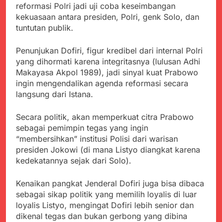
menyalahgunakan
Sambut Tahun Ajaran
reformasi Polri jadi uji coba keseimbangan
Anggaran Thn 2023.
Baru, Satgas Yonif
kekuasaan antara presiden, Polri, genk Solo, dan
310/KK Ajak Pelajar
Juli 19, 2024
tuntutan publik.
Bersihkan Lingkungan
Selisih APBD Tahun
Sekolah
2023 Kab.Sukabumi
Penunjukan Dofiri, figur kredibel dari internal Polri
Sebesar Rp 31 Miliar
Juli 16, 2024
yang dihormati karena integritasnya (lulusan Adhi
Ketua DPD JWI
Makayasa Akpol 1989), jadi sinyal kuat Prabowo
Sukabumi Raya
ingin mengendalikan agenda reformasi secara
Ingatkan Pentingnya
Agustus 8, 2026
langsung dari Istana.
Verifikasi Isu Dugaan
Aksi Humanis Polri:
terhadap Kepala KUA
Kapolsek Kebonpedes
Secara politik, akan memperkuat citra Prabowo
Pabuaran
Bantu Lansia dengan
Agustus 7, 2026
sebagai pemimpin tegas yang ingin
Kursi Roda, Warga Haru
Data Ganda Capai 6
“membersihkan” institusi Polisi dari warisan
dan Bersyukur
Juta, BGN Benahi Basis
presiden Jokowi (di mana Listyo diangkat karena
Penerima Program
Agustus 6, 2026
kedekatannya sejak dari Solo).
Makan Bergizi Gratis
Zulhas Pastikan SPPG
di Wilayah 3T Tuntas
Kenaikan pangkat Jenderal Dofiri juga bisa dibaca
Pekan Ini, Integrasi
Agustus 6, 2026
sebagai sikap politik yang memilih loyalis di luar
Data MBG Hampir
Bobby Maulana Pastikan
loyalis Listyo, mengingat Dofiri lebih senior dan
Rampung
Kawasan Kuliner Ahmad
dikenal tegas dan bukan gerbong yang dibina
Yani Tetap Bersih,