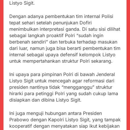
Agustus 6, 2026
Listyo Sigit.
Pemkot Sukabumi
Ribuan Warga Padati
Perkuat Penataan
Peringatan Hari ASI
Pedagang dan
Dengan adanya pembentukan tim internal Polisi
Sedunia di Cibadak,
Agustus 6, 2026
Pengelolaan Sampah
tepat sehari setelah penunjukan Dofiri
PDIP Tegaskan ASI
Wujud Kepedulian Polri,
menimbulkan interpretasi ganda. Di satu sisi dilihat
adalah Investasi
Kapolresta Sumenep
Peradaban dan Upaya
sebagai langkah proaktif Polri “sudah ingin
Koordinasikan dan
Agustus 5, 2026
Cegah Stunting
berbenah sendiri” dan terbuka terhadap masukan
Berangkatkan Empat
SMA Negeri Nyalindung
dari luar, namun juga bisa berarti pembentukan tim
Korban Kebakaran KMP
Sukabumi Diduga
Mutiara Sentosa 2 ke
internal sebagai upaya defensif kelompok Listyo
Lakukan Pungutan
Agustus 4, 2026
Posko Pusat Tg. Perak
untuk mempertahankan struktur Polri sekarang.
melalui Komite Sekolah,
Ketua Umum FSP
Surabaya
Disorot karena Dinilai
Maritim Indonesia
Bertentangan dengan
Ini upaya para pimpinan Polri di bawah Jenderal
Bantah Isu Mogok
Agustus 3, 2026
Edaran Disdik Jabar
Listyo Sigit untuk mencegah agar reformasi dari
Nasional TKBM: “Belum
Menjelajahi Potensi
Ada Keputusan Resmi”
presiden nantinya tidak “mengganggu” struktur
Alam dan Kehangatan
hirarki para petinggi Polri yang sudah cukup lama
Gotong Royong di
Agustus 3, 2026
disiapkan dan dibina Listyo Sigit.
Desa Sukakersa
Ini juga menguji hubungan antara Presiden
Prabowo dengan Kapolri Listyo Sigit, yang tampak
kooperatif dengan menyatakan siap ikut kebijakan