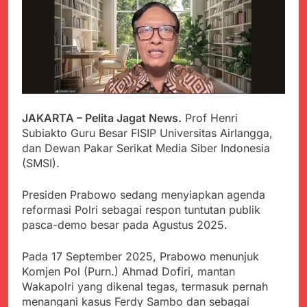
PORSADIN KE 7, SEKDA
ADE SEBUT
Juli 22, 2024
PENYELENGGARAAN
Terungkap Dalang
SANGAT BAIK
Pemasok BHP Alkes ke
Puskesmas-
Juli 22, 2024
Puskesmas se-
Warga Tersenyum
kabupaten Sukabumi
Bahagia Saat Satgas
selama 7 Tahun.
Yonif 310/KK Bagikan
Juli 22, 2024
JAKARTA – Pelita Jagat News.
Prof Henri
Puluhan Pakaian
Diduga Kadinkes Kab.
Subiakto Guru Besar FISIP Universitas Airlangga,
Sukabumi terlibat
dan Dewan Pakar Serikat Media Siber Indonesia
dalam pengadaan obat
Juli 22, 2024
(SMSI).
akan kadaluarsa di
Menkes diharap sidak
puskesmas.
ke Dinkes dan keseluruh
Presiden Prabowo sedang menyiapkan agenda
Puskesmas di Kab.
Juli 21, 2024
Sukabumi terkait
reformasi Polri sebagai respon tuntutan publik
Polres Sumenep
Dugaan beredar nya
pasca-demo besar pada Agustus 2025.
Ungkap Kasus
Obat obatan Kadaluarsa
Pencabulan Terhadap
Juli 21, 2024
Anak
Pada 17 September 2025, Prabowo menunjuk
Kisruh terkait Dugaan
Komjen Pol (Purn.) Ahmad Dofiri, mantan
Puskesmas beli obat
akan Kadaluarsa,Ketua
Wakapolri yang dikenal tegas, termasuk pernah
Juli 21, 2024
Komisi 4 DPRD
menangani kasus Ferdy Sambo dan sebagai
Perindah Gereja,