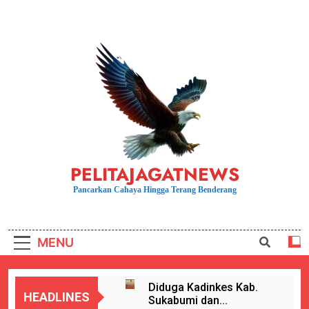
Skip
to
content
PELITAJAGATNEWS
Pancarkan Cahaya Hingga Terang Benderang
MENU
Diduga Kadinkes Kab.
HEADLINES
Sukabumi dan