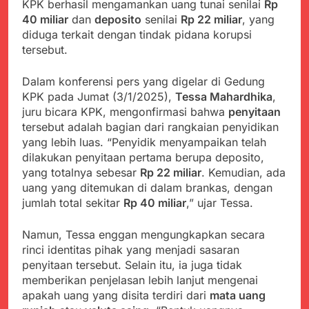
KPK berhasil mengamankan uang tunai senilai
Rp
Kabupaten Sukabumi
Satgas Yonif 310/KK
Angkat Bicara
40 miliar
dan
deposito
senilai
Rp 22 miliar
, yang
Lakukan Pengecatan
Juli 21, 2024
diduga terkait dengan tindak pidana korupsi
Dan Pembenahan
Kadinkes kab. Sukabumi
tersebut.
Angkat Bicara Terkait
Dugaan pembelian obat
Juli 21, 2024
Dalam konferensi pers yang digelar di Gedung
yang akan Kadaluarsa
Diduga Pembelian Obat
oleh Puskesmas
KPK pada Jumat (3/1/2025),
Tessa Mahardhika
,
oleh Puskesmas di
juru bicara KPK, mengonfirmasi bahwa
penyitaan
Kab. Sukabumi yang
Juli 20, 2024
tersebut adalah bagian dari rangkaian penyidikan
akan Kadaluarsa.
Tunjukan
yang lebih luas. “Penyidik menyampaikan telah
Perhatiannya, Satgas
dilakukan penyitaan pertama berupa deposito,
Yonif 310/KK Berikan
Juli 20, 2024
yang totalnya sebesar
Rp 22 miliar
. Kemudian, ada
Bantuan Duka Cita
Polda Jabar Beberkan
uang yang ditemukan di dalam brankas, dengan
Perkembangan
jumlah total sekitar
Rp 40 miliar
,” ujar Tessa.
Terbaru Kasus Dago
Juli 20, 2024
Elos
Kejaksaan Negeri Kab
Namun, Tessa enggan mengungkapkan secara
Sukabumi didesak usut
rinci identitas pihak yang menjadi sasaran
Tuntas Dugaan
Juli 19, 2024
penyelewengan
penyitaan tersebut. Selain itu, ia juga tidak
Diduga Kuat
Pengadaan Buku Simi
memberikan penjelasan lebih lanjut mengenai
Inspektorat Kab,
apakah uang yang disita terdiri dari
mata uang
Sukabumi
Juli 19, 2024