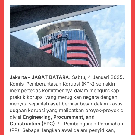
PORSADIN KE 7, SEKDA
ADE SEBUT
Juli 22, 2024
PENYELENGGARAAN
Terungkap Dalang
SANGAT BAIK
Pemasok BHP Alkes ke
Puskesmas-
Juli 22, 2024
Puskesmas se-
Warga Tersenyum
kabupaten Sukabumi
Bahagia Saat Satgas
selama 7 Tahun.
Yonif 310/KK Bagikan
Juli 22, 2024
Puluhan Pakaian
Diduga Kadinkes Kab.
Sukabumi terlibat
dalam pengadaan obat
Juli 22, 2024
akan kadaluarsa di
Menkes diharap sidak
Jakarta – JAGAT BATARA
. Sabtu, 4 Januari 2025.
puskesmas.
ke Dinkes dan keseluruh
Komisi Pemberantasan Korupsi (KPK) semakin
Puskesmas di Kab.
Juli 21, 2024
mempertegas komitmennya dalam mengungkap
Sukabumi terkait
Polres Sumenep
praktik korupsi yang merugikan negara dengan
Dugaan beredar nya
Ungkap Kasus
Obat obatan Kadaluarsa
menyita sejumlah
aset
bernilai besar dalam kasus
Pencabulan Terhadap
Juli 21, 2024
dugaan korupsi yang melibatkan proyek-proyek di
Anak
Kisruh terkait Dugaan
divisi
Engineering, Procurement, and
Puskesmas beli obat
Construction (EPC)
PT Pembangunan Perumahan
akan Kadaluarsa,Ketua
Juli 21, 2024
(PP). Sebagai langkah awal dalam penyidikan,
Komisi 4 DPRD
Perindah Gereja,