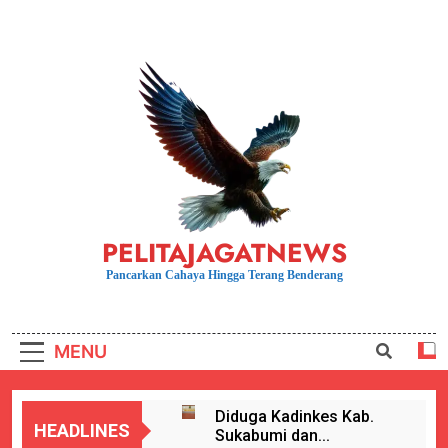
Skip
to
content
PELITAJAGATNEWS
Pancarkan Cahaya Hingga Terang Benderang
MENU
Diduga Kadinkes Kab.
HEADLINES
Sukabumi dan