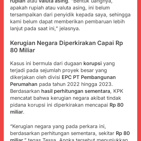
menyalahgunakan
rupiah
atau
valuta asing
. “Bentuk uangnya,
Sambut Tahun Ajaran
Anggaran Thn 2023.
apakah rupiah atau valuta asing, ini belum
Baru, Satgas Yonif
tersampaikan dari penyidik kepada saya, sehingga
310/KK Ajak Pelajar
Juli 19, 2024
Bersihkan Lingkungan
kami belum dapat memberikan pembaruan lebih
Selisih APBD Tahun
Sekolah
lanjut pada saat ini,” jelasnya.
2023 Kab.Sukabumi
Sebesar Rp 31 Miliar
Juli 16, 2024
Kerugian Negara Diperkirakan Capai Rp
Jaga Keamanan
80 Miliar
Lingkungan Sekolah,
Aiptu Sujarwo Beri
Agustus 10, 2026
Edukasi Kamtibmas
Kasus ini bermula dari dugaan
korupsi
yang
Ketua DPD JWI
kepada Siswa SDN
terjadi pada sejumlah proyek besar yang
Sukabumi Raya
Cipriangan
dikerjakan oleh divisi
EPC PT Pembangunan
Ingatkan Pentingnya
Agustus 8, 2026
Verifikasi Isu Dugaan
Perumahan
pada tahun 2022 hingga 2023.
Aksi Humanis Polri:
terhadap Kepala KUA
Berdasarkan
hasil perhitungan sementara
, KPK
Kapolsek Kebonpedes
Pabuaran
mencatat bahwa kerugian negara akibat tindak
Bantu Lansia dengan
Agustus 7, 2026
Kursi Roda, Warga Haru
pidana korupsi ini diperkirakan mencapai
Rp 80
Data Ganda Capai 6
dan Bersyukur
miliar
.
Juta, BGN Benahi Basis
Penerima Program
Agustus 6, 2026
Makan Bergizi Gratis
“Kerugian negara yang pada perkara ini,
Zulhas Pastikan SPPG
berdasarkan perhitungan sementara, sekitar
Rp 80
di Wilayah 3T Tuntas
miliar
,” tegas Tessa. Angka tersebut menunjukkan
Pekan Ini, Integrasi