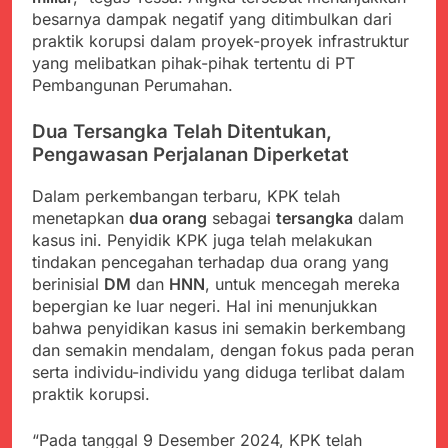
Agustus 6, 2026
Data MBG Hampir
besarnya dampak negatif yang ditimbulkan dari
Bobby Maulana Pastikan
Rampung
praktik korupsi dalam proyek-proyek infrastruktur
Kawasan Kuliner Ahmad
yang melibatkan pihak-pihak tertentu di PT
Yani Tetap Bersih,
Agustus 6, 2026
Pemkot Sukabumi
Pembangunan Perumahan.
Ribuan Warga Padati
Perkuat Penataan
Peringatan Hari ASI
Pedagang dan
Sedunia di Cibadak,
Dua Tersangka Telah Ditentukan,
Agustus 6, 2026
Pengelolaan Sampah
PDIP Tegaskan ASI
Pengawasan Perjalanan Diperketat
Wujud Kepedulian Polri,
adalah Investasi
Kapolresta Sumenep
Peradaban dan Upaya
Koordinasikan dan
Dalam perkembangan terbaru, KPK telah
Agustus 5, 2026
Cegah Stunting
Berangkatkan Empat
menetapkan
dua orang
sebagai
tersangka
dalam
SMA Negeri Nyalindung
Korban Kebakaran KMP
kasus ini. Penyidik KPK juga telah melakukan
Sukabumi Diduga
Mutiara Sentosa 2 ke
Lakukan Pungutan
tindakan pencegahan terhadap dua orang yang
Agustus 4, 2026
Posko Pusat Tg. Perak
melalui Komite Sekolah,
berinisial
DM
dan
HNN
, untuk mencegah mereka
Ketua Umum FSP
Surabaya
Disorot karena Dinilai
bepergian ke luar negeri. Hal ini menunjukkan
Maritim Indonesia
Bertentangan dengan
Bantah Isu Mogok
bahwa penyidikan kasus ini semakin berkembang
Agustus 3, 2026
Edaran Disdik Jabar
Nasional TKBM: “Belum
dan semakin mendalam, dengan fokus pada peran
Ada Keputusan Resmi”
serta individu-individu yang diduga terlibat dalam
praktik korupsi.
“Pada tanggal 9 Desember 2024, KPK telah