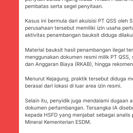
Agustus 3, 2026
pembatas serta segel penyitaan.
Menjelajahi
Agustus 3, 2026
Kasus ini bermula dari akuisisi PT QSS oleh
Korban Tengg
perusahaan tersebut memiliki izin usaha p
Agustus 3, 2026
aktivitas penambangan bauksit diduga dilaku
Kapolresta 
Material bauksit hasil penambangan ilegal t
Agustus 3, 2026
menggunakan dokumen resmi milik PT QSS, se
Bukti Transfe
Mengemuka
dan Anggaran Biaya (RKAB), hingga rekomend
Agustus 3, 2026
Sekdis Pendi
Menurut Kejagung, praktik tersebut diduga m
Agustus 3, 2026
berasal dari lokasi di luar area izin resmi.
Gercap Cama
Kara
Selain itu, penyidik juga mendalami dugaan
Agustus 3, 2026
dokumen pertambangan. Tersangka IA diseb
Poktan Kadup
kepada HSFD yang menjabat sebagai analis 
Petani
Mineral Kementerian ESDM.
Agustus 2, 2026