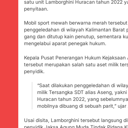
satu unit Lamborghini Huracan tahun 2022 y
Tunjukan Per
penyitaan.
Juli 20, 2024
Polda Jabar
Mobil sport mewah berwarna merah tersebut
Juli 20, 2024
penggeledahan di wilayah Kalimantan Barat p
Kejaksaan N
gang dan ditutup kain penutup, sementara ku
Juli 19, 2024
mengelabui aparat penegak hukum.
Diduga Kuat
Juli 19, 2024
Kepala Pusat Penerangan Hukum Kejaksaan 
Sambut Tahun
tersebut merupakan salah satu aset milik te
Juli 19, 2024
penyidik.
Selisih APBD
Juli 16, 2024
“Saat dilakukan penggeledahan di wila
Wujud Kepeduli
milik Tersangka SDT alias Aseng, yakn
Sentosa 2 ke P
Huracan tahun 2022, yang sebelumnya 
Agustus 5, 2026
mobilnya dibuang di sebuah parit,” ujar
SMA Negeri Nya
Bertentangan d
Agustus 4, 2026
Usai disita, Lamborghini tersebut langsung
Ketua Umum 
penyidik Jaksa Agung Muda Tindak Pidana Kh