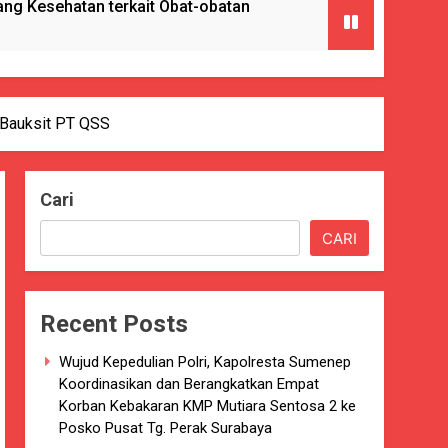
g Kesehatan terkait Obat-obatan
ngan) ke Enam Kalinya.
 Bauksit PT QSS
Cari
Pencabulan
CARI
nkes Kab. Sukabumi.
Recent Posts
ng Serta Pelatihan PBB
Wujud Kepedulian Polri, Kapolresta Sumenep
GAT BAIK
Koordinasikan dan Berangkatkan Empat
Korban Kebakaran KMP Mutiara Sentosa 2 ke
paten Sukabumi selama 7 Tahun.
Posko Pusat Tg. Perak Surabaya