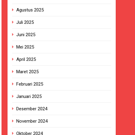
Agustus 2025
ersa
Juli 2025
nanganan Berjalan Sesuai Prosedur
Juni 2025
tosa 2 di Pelabuhan Kalianget
Mei 2025
ala KUA Pabuaran dengan Istri Warga
April 2025
Maret 2025
an di Kabupaten Sukabumi
Februari 2025
raman yang Lumpuh dan Hidup Sebatang
Januari 2025
Desember 2024
ung Ketersediaan Air Irigasi bagi
November 2024
Oktober 2024