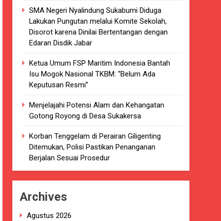
SMA Negeri Nyalindung Sukabumi Diduga
kaian
Lakukan Pungutan melalui Komite Sekolah,
Disorot karena Dinilai Bertentangan dengan
luarsa di puskesmas.
Edaran Disdik Jabar
i terkait Dugaan beredar nya Obat
Ketua Umum FSP Maritim Indonesia Bantah
Isu Mogok Nasional TKBM: “Belum Ada
Keputusan Resmi”
Menjelajahi Potensi Alam dan Kehangatan
Gotong Royong di Desa Sukakersa
i 4 DPRD Kabupaten Sukabumi Angkat
Korban Tenggelam di Perairan Giligenting
Ditemukan, Polisi Pastikan Penanganan
han
Berjalan Sesuai Prosedur
ang akan Kadaluarsa oleh Puskesmas
Archives
luarsa.
Agustus 2026