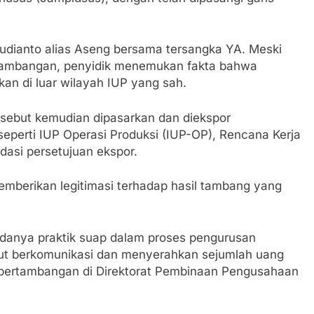
 Potensi Alam dan Kehangatan Gotong Royong di Desa Sukak
 Sudianto alias Aseng bersama tersangka YA. Meski
elam di Perairan Giligenting Ditemukan, Polisi Pastikan Pe
ertambangan, penyidik menemukan fakta bahwa
kan di luar wilayah IUP yang sah.
Sumenep Sambut Kedatangan Korban Evakuasi KM Mutiara Sen
ersebut kemudian dipasarkan dan diekspor
perti IUP Operasi Produksi (IUP-OP), Rencana Kerja
r dan Janji Bertemu di Jalan Disorot, Dugaan Kedekatan Kep
asi persetujuan ekspor.
dikan Buka Rakor Dewan Pendidikan Bersama Mitra Pendidik
emberikan legitimasi terhadap hasil tambang yang
t Arjasa Langsung Turun Lapangan Temui Warga Desa Pase
 adanya praktik suap dalam proses pengurusan
ut berkomunikasi dan menyerahkan sejumlah uang
ugur Laksanakan Program Oplah Non Rawa dan PJIT 2026, Duk
pertambangan di Direktorat Pembinaan Pengusahaan