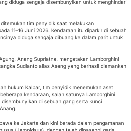
ang diduga sengaja disembunyikan untuk menghindari
hatiannya, Satgas Yonif 310/KK Berikan Bantuan Duka Cita
 Beberkan Perkembangan Terbaru Kasus Dago Elos
 ditemukan tim penyidik saat melakukan
ada 11–16 Juni 2026. Kendaraan itu diparkir di sebuah
egeri Kab Sukabumi didesak usut Tuntas Dugaan penyelewe
ncinya diduga sengaja dibuang ke dalam parit untuk
 Inspektorat Kab, Sukabumi menyalahgunakan Anggaran Thn 
Agung, Anang Supriatna, mengatakan Lamborghini
 Ajaran Baru, Satgas Yonif 310/KK Ajak Pelajar Bersihkan L
rsangka Sudianto alias Aseng yang berhasil diamankan
 Tahun 2023 Kab.Sukabumi Sebesar Rp 31 Miliar
yah hukum Kalbar, tim penyidik menemukan aset
an Polri, Kapolresta Sumenep Koordinasikan dan Berangkat
i beberapa kendaraan, salah satunya Lamborghini
osko Pusat Tg. Perak Surabaya
disembunyikan di sebuah gang serta kunci
 Anang.
lindung Sukabumi Diduga Lakukan Pungutan melalui Komite S
engan Edaran Disdik Jabar
 dibawa ke Jakarta dan kini berada dalam pengamanan
FSP Maritim Indonesia Bantah Isu Mogok Nasional TKBM: “
usus (Jampidsus), dengan telah dipasangi garis