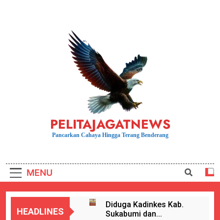
Skip
to
content
PELITAJAGATNEWS
Pancarkan Cahaya Hingga Terang Benderang
MENU
Diduga Kadinkes Kab.
HEADLINES
Sukabumi dan