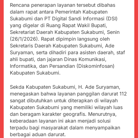
Kabupaten Sukabumi
Rencana penerapan layanan tersebut dibahas
Satgas Yonif 310/KK
Angkat Bicara
Lakukan Pengecatan
dalam rapat antara Pemerintah Kabupaten
Juli 21, 2024
Dan Pembenahan
Sukabumi dan PT Digital Sandi Informasi (DSI)
Kadinkes kab. Sukabumi
yang digelar di Ruang Rapat Wakil Bupati,
Angkat Bicara Terkait
Dugaan pembelian obat
Sekretariat Daerah Kabupaten Sukabumi, Senin
Juli 21, 2024
yang akan Kadaluarsa
(26/1/2026). Rapat dipimpin langsung oleh
Diduga Pembelian Obat
oleh Puskesmas
Sekretaris Daerah Kabupaten Sukabumi, Ade
oleh Puskesmas di
Kab. Sukabumi yang
Suryaman, serta dihadiri para asisten daerah, staf
Juli 20, 2024
akan Kadaluarsa.
ahli bupati, dan jajaran Dinas Komunikasi,
Tunjukan
Informatika, dan Persandian (Diskominfosan)
Perhatiannya, Satgas
Yonif 310/KK Berikan
Kabupaten Sukabumi.
Juli 20, 2024
Bantuan Duka Cita
Polda Jabar Beberkan
Perkembangan
Sekda Kabupaten Sukabumi, H. Ade Suryaman,
Terbaru Kasus Dago
menegaskan bahwa layanan panggilan darurat 112
Juli 20, 2024
Elos
sangat dibutuhkan untuk diterapkan di wilayah
Kejaksaan Negeri Kab
Sukabumi didesak usut
Kabupaten Sukabumi yang memiliki wilayah luas
Tuntas Dugaan
dan beragam karakter geografis. Menurutnya,
Juli 19, 2024
penyelewengan
keberadaan layanan ini akan menjadi solusi
Diduga Kuat
Pengadaan Buku Simi
Inspektorat Kab,
terpadu bagi masyarakat dalam menyampaikan
Sukabumi
berbagai aduan darurat.
Juli 19, 2024