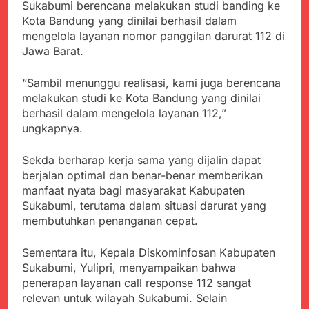
Agustus 6, 2026
Sukabumi berencana melakukan studi banding ke
Pemkot Sukabumi
Ribuan Warga Padati
Kota Bandung yang dinilai berhasil dalam
Perkuat Penataan
Peringatan Hari ASI
mengelola layanan nomor panggilan darurat 112 di
Pedagang dan
Sedunia di Cibadak,
Agustus 6, 2026
Pengelolaan Sampah
Jawa Barat.
PDIP Tegaskan ASI
Wujud Kepedulian Polri,
adalah Investasi
Kapolresta Sumenep
“Sambil menunggu realisasi, kami juga berencana
Peradaban dan Upaya
Koordinasikan dan
Agustus 5, 2026
Cegah Stunting
melakukan studi ke Kota Bandung yang dinilai
Berangkatkan Empat
SMA Negeri Nyalindung
berhasil dalam mengelola layanan 112,”
Korban Kebakaran KMP
Sukabumi Diduga
ungkapnya.
Mutiara Sentosa 2 ke
Lakukan Pungutan
Agustus 4, 2026
Posko Pusat Tg. Perak
melalui Komite Sekolah,
Ketua Umum FSP
Surabaya
Sekda berharap kerja sama yang dijalin dapat
Disorot karena Dinilai
Maritim Indonesia
Bertentangan dengan
berjalan optimal dan benar-benar memberikan
Bantah Isu Mogok
Agustus 3, 2026
Edaran Disdik Jabar
manfaat nyata bagi masyarakat Kabupaten
Nasional TKBM: “Belum
Menjelajahi Potensi
Sukabumi, terutama dalam situasi darurat yang
Ada Keputusan Resmi”
Alam dan Kehangatan
membutuhkan penanganan cepat.
Gotong Royong di
Agustus 3, 2026
Desa Sukakersa
Sementara itu, Kepala Diskominfosan Kabupaten
Sukabumi, Yulipri, menyampaikan bahwa
penerapan layanan call response 112 sangat
relevan untuk wilayah Sukabumi. Selain