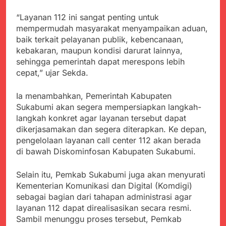
menyalahgunakan
Sambut Tahun Ajaran
Anggaran Thn 2023.
Baru, Satgas Yonif
“Layanan 112 ini sangat penting untuk
310/KK Ajak Pelajar
Juli 19, 2024
mempermudah masyarakat menyampaikan aduan,
Bersihkan Lingkungan
Selisih APBD Tahun
baik terkait pelayanan publik, kebencanaan,
Sekolah
2023 Kab.Sukabumi
kebakaran, maupun kondisi darurat lainnya,
Sebesar Rp 31 Miliar
Juli 16, 2024
sehingga pemerintah dapat merespons lebih
Ketua DPD JWI
cepat,” ujar Sekda.
Sukabumi Raya
Ingatkan Pentingnya
Agustus 8, 2026
Ia menambahkan, Pemerintah Kabupaten
Verifikasi Isu Dugaan
Aksi Humanis Polri:
Sukabumi akan segera mempersiapkan langkah-
terhadap Kepala KUA
Kapolsek Kebonpedes
langkah konkret agar layanan tersebut dapat
Pabuaran
Bantu Lansia dengan
Agustus 7, 2026
dikerjasamakan dan segera diterapkan. Ke depan,
Kursi Roda, Warga Haru
Data Ganda Capai 6
pengelolaan layanan call center 112 akan berada
dan Bersyukur
Juta, BGN Benahi Basis
di bawah Diskominfosan Kabupaten Sukabumi.
Penerima Program
Agustus 6, 2026
Makan Bergizi Gratis
Zulhas Pastikan SPPG
Selain itu, Pemkab Sukabumi juga akan menyurati
di Wilayah 3T Tuntas
Kementerian Komunikasi dan Digital (Komdigi)
Pekan Ini, Integrasi
Agustus 6, 2026
sebagai bagian dari tahapan administrasi agar
Data MBG Hampir
Bobby Maulana Pastikan
layanan 112 dapat direalisasikan secara resmi.
Rampung
Kawasan Kuliner Ahmad
Sambil menunggu proses tersebut, Pemkab
Yani Tetap Bersih,