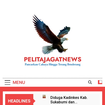
Skip
to
content
PELITAJAGATNEWS
Pancarkan Cahaya Hingga Terang Benderang
MENU
Diduga Kadinkes Kab.
HEADLINES
Sukabumi dan