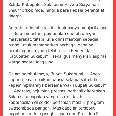
menyalahgunakan
Sambut Tahun Ajaran
Sekda Kabupaten Sukabumi H. Ade Suryaman,
Anggaran Thn 2023.
Baru, Satgas Yonif
unsur forkopimda, hingga para kepala perangkat
310/KK Ajak Pelajar
Juli 19, 2024
daerah.
Bersihkan Lingkungan
Selisih APBD Tahun
Sekolah
2023 Kab.Sukabumi
Agenda rutin tahunan ini tidak hanya menjadi ajang
Sebesar Rp 31 Miliar
Juli 16, 2024
silaturahmi antara pemerintah daerah dengan
Ketua DPD JWI
masyarakat, tetapi juga dimanfaatkan sebagai
Sukabumi Raya
ruang untuk memaparkan berbagai capaian
Ingatkan Pentingnya
Agustus 8, 2026
pembangunan yang telah diraih Pemerintah
Verifikasi Isu Dugaan
Aksi Humanis Polri:
Kabupaten Sukabumi, sekaligus menyerap aspirasi
terhadap Kepala KUA
Kapolsek Kebonpedes
Pabuaran
warga secara langsung.
Bantu Lansia dengan
Agustus 7, 2026
Kursi Roda, Warga Haru
Data Ganda Capai 6
Dalam sambutannya, Bupati Sukabumi H. Asep
dan Bersyukur
Juta, BGN Benahi Basis
Japar menyampaikan bahwa selama satu tahun
Penerima Program
Agustus 6, 2026
kepemimpinannya bersama Wakil Bupati Sukabumi
Makan Bergizi Gratis
Zulhas Pastikan SPPG
H. Andreas, sejumlah prestasi berhasil ditorehkan.
di Wilayah 3T Tuntas
Salah satu capaian yang disoroti ialah
Pekan Ini, Integrasi
Agustus 6, 2026
keberhasilan di sektor pertanian melalui program
Data MBG Hampir
Bobby Maulana Pastikan
swasembada pangan. Atas capaian tersebut,
Rampung
Kawasan Kuliner Ahmad
bupati menerima penghargaan dari Presiden RI
Yani Tetap Bersih,