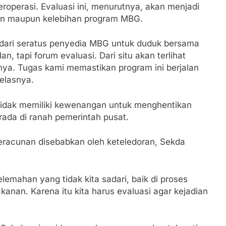
roperasi. Evaluasi ini, menurutnya, akan menjadi
Padati Peringatan Hari ASI Sedunia di Cibadak, PDIP Tegaska
n maupun kelebihan program MBG.
tunting
dari seratus penyedia MBG untuk duduk bersama
an Polri, Kapolresta Sumenep Koordinasikan dan Berangkat
, tapi forum evaluasi. Dari situ akan terlihat
osko Pusat Tg. Perak Surabaya
nya. Tugas kami memastikan program ini berjalan
elasnya.
lindung Sukabumi Diduga Lakukan Pungutan melalui Komite S
engan Edaran Disdik Jabar
dak memiliki kewenangan untuk menghentikan
FSP Maritim Indonesia Bantah Isu Mogok Nasional TKBM: “
ada di ranah pemerintah pusat.
 Potensi Alam dan Kehangatan Gotong Royong di Desa Sukak
racunan disebabkan oleh keteledoran, Sekda
elam di Perairan Giligenting Ditemukan, Polisi Pastikan Pe
mahan yang tidak kita sadari, baik di proses
Sumenep Sambut Kedatangan Korban Evakuasi KM Mutiara Sen
anan. Karena itu kita harus evaluasi agar kejadian