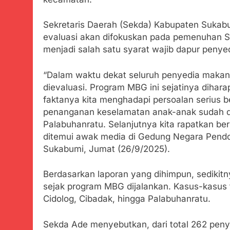
Tunjukan Per
Juli 20, 2024
Sekretaris Daerah (Sekda) Kabupaten Suka
Polda Jabar
evaluasi akan difokuskan pada pemenuhan Ser
Juli 20, 2024
menjadi salah satu syarat wajib dapur peny
Kejaksaan N
Juli 19, 2024
“Dalam waktu dekat seluruh penyedia makan 
Diduga Kuat
dievaluasi. Program MBG ini sejatinya dihar
Juli 19, 2024
faktanya kita menghadapi persoalan serius 
Sambut Tahun
penanganan keselamatan anak-anak sudah dil
Juli 19, 2024
Palabuhanratu. Selanjutnya kita rapatkan 
Selisih APBD
ditemui awak media di Gedung Negara Pend
Juli 16, 2024
Sukabumi, Jumat (26/9/2025).
Data Ganda C
Agustus 6, 2026
Berdasarkan laporan yang dihimpun, sedikit
Zulhas Pasti
sejak program MBG dijalankan. Kasus-kasus 
Agustus 6, 2026
Cidolog, Cibadak, hingga Palabuhanratu.
Bobby Maulana
dan Pengelol
Sekda Ade menyebutkan, dari total 262 pen