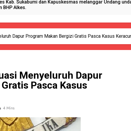
es Kab. Sukabumi dan Kapuskesmas melanggar Undang undan
n BHP Alkes.
anget Timur Menyalurkan Bantuan Beras Bapang (Bantuan Pa
sional, Satgas Yonif 310/KK Peduli Generasi Emas Papua
uruh Dapur Program Makan Bergizi Gratis Pasca Kasus Keracu
ano Hydrogen RAHO Club dan IMI, Dobrak Dunia Kesehatan
kun Pijat, Polres Sumenep Amankan Warga Pragaan Pelaku 
uasi Menyeluruh Dapur
 Pejabat Terlibat pengadaan Antropometri Tahun 2023 Di Di
 Gratis Pasca Kasus
 Kreatif Di Momen MPLS, Satgas Yonif 310/KK Berikan Wasba
4 Mins
PORSADIN KE 7, SEKDA ADE SEBUT PENYELENGGARAAN SAN
alang Pemasok BHP Alkes ke Puskesmas-Puskesmas se-kabu