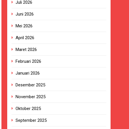
Juli 2026
Juni 2026
Mei 2026
ngan Pengadaan Buku Simi
April 2026
2023.
Maret 2026
ingkungan Sekolah
Februari 2026
Januari 2026
Desember 2025
izi Gratis
November 2025
BG Hampir Rampung
Oktober 2025
t Sukabumi Perkuat Penataan Pedagang
September 2025