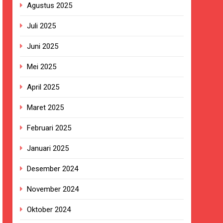
Agustus 2025
n ASI adalah Investasi Peradaban dan
Juli 2025
kan Empat Korban Kebakaran KMP Mutiara
Juni 2025
Mei 2025
ekolah, Disorot karena Dinilai
April 2025
Maret 2025
Belum Ada Keputusan Resmi”
Februari 2025
ersa
Januari 2025
nanganan Berjalan Sesuai Prosedur
Desember 2024
tosa 2 di Pelabuhan Kalianget
November 2024
Oktober 2024