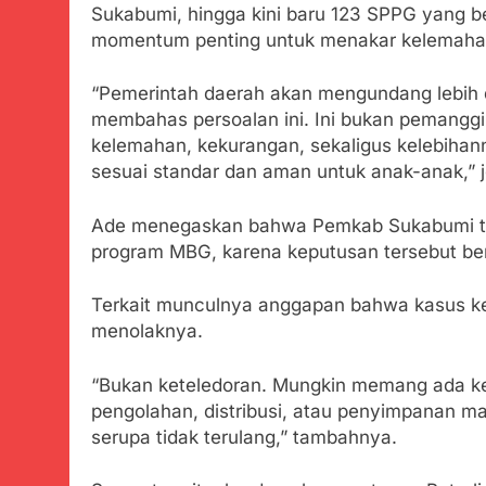
Agustus 6, 2026
Sukabumi, hingga kini baru 123 SPPG yang be
Ribuan Warga 
momentum penting untuk menakar kelemaha
Upaya Cegah S
Agustus 6, 2026
“Pemerintah daerah akan mengundang lebih 
Wujud Kepeduli
membahas persoalan ini. Ini bukan pemanggilan
Sentosa 2 ke P
kelemahan, kekurangan, sekaligus kelebihan
Agustus 5, 2026
sesuai standar dan aman untuk anak-anak,” j
SMA Negeri Nya
Bertentangan d
Agustus 4, 2026
Ade menegaskan bahwa Pemkab Sukabumi ti
Ketua Umum 
program MBG, karena keputusan tersebut ber
Agustus 3, 2026
Menjelajahi
Terkait munculnya anggapan bahwa kasus ke
Agustus 3, 2026
menolaknya.
Korban Tengg
Agustus 3, 2026
“Bukan keteledoran. Mungkin memang ada kele
Kapolresta 
pengolahan, distribusi, atau penyimpanan mak
Agustus 3, 2026
serupa tidak terulang,” tambahnya.