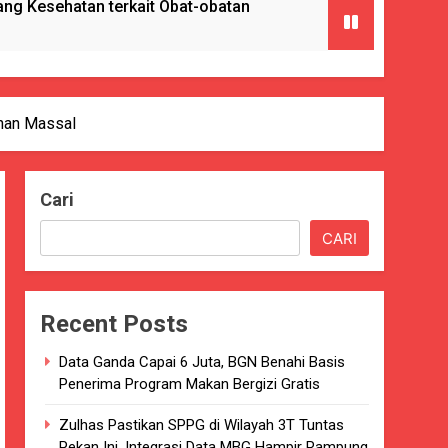
g Kesehatan terkait Obat-obatan
ngan) ke Enam Kalinya.
nan Massal
Cari
Pencabulan
CARI
nkes Kab. Sukabumi.
Recent Posts
ng Serta Pelatihan PBB
Data Ganda Capai 6 Juta, BGN Benahi Basis
GAT BAIK
Penerima Program Makan Bergizi Gratis
paten Sukabumi selama 7 Tahun.
Zulhas Pastikan SPPG di Wilayah 3T Tuntas
Pekan Ini, Integrasi Data MBG Hampir Rampung