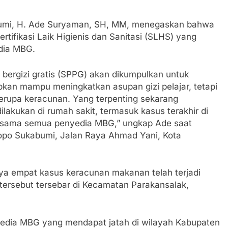
hatiannya, Satgas Yonif 310/KK Berikan Bantuan Duka Cita
bumi, H. Ade Suryaman, SH, MM, menegaskan bahwa
 Beberkan Perkembangan Terbaru Kasus Dago Elos
tifikasi Laik Higienis dan Sanitasi (SLHS) yang
edia MBG.
egeri Kab Sukabumi didesak usut Tuntas Dugaan penyelewe
bergizi gratis (SPPG) akan dikumpulkan untuk
 Inspektorat Kab, Sukabumi menyalahgunakan Anggaran Thn 
apkan mampu meningkatkan asupan gizi pelajar, tetapi
berupa keracunan. Yang terpenting sekarang
 Ajaran Baru, Satgas Yonif 310/KK Ajak Pelajar Bersihkan L
akukan di rumah sakit, termasuk kasus terakhir di
bersama semua penyedia MBG,” ungkap Ade saat
 Tahun 2023 Kab.Sukabumi Sebesar Rp 31 Miliar
opo Sukabumi, Jalan Raya Ahmad Yani, Kota
apai 6 Juta, BGN Benahi Basis Penerima Program Makan Berg
nya empat kasus keracunan makanan telah terjadi
kan SPPG di Wilayah 3T Tuntas Pekan Ini, Integrasi Data M
tersebut tersebar di Kecamatan Parakansalak,
 Pastikan Kawasan Kuliner Ahmad Yani Tetap Bersih, Pemko
aan Sampah
yedia MBG yang mendapat jatah di wilayah Kabupaten