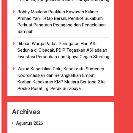
kaian
Bobby Maulana Pastikan Kawasan Kuliner
Ahmad Yani Tetap Bersih, Pemkot Sukabumi
luarsa di puskesmas.
Perkuat Penataan Pedagang dan Pengelolaan
Sampah
i terkait Dugaan beredar nya Obat
Ribuan Warga Padati Peringatan Hari ASI
Sedunia di Cibadak, PDIP Tegaskan ASI adalah
Investasi Peradaban dan Upaya Cegah Stunting
Wujud Kepedulian Polri, Kapolresta Sumenep
i 4 DPRD Kabupaten Sukabumi Angkat
Koordinasikan dan Berangkatkan Empat
Korban Kebakaran KMP Mutiara Sentosa 2 ke
Posko Pusat Tg. Perak Surabaya
han
ang akan Kadaluarsa oleh Puskesmas
Archives
luarsa.
Agustus 2026