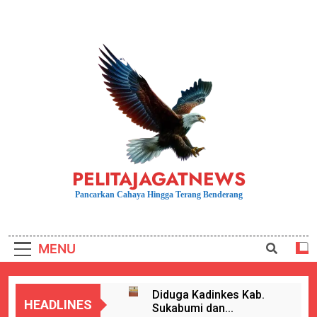
Skip
to
content
PELITAJAGATNEWS
Pancarkan Cahaya Hingga Terang Benderang
MENU
Diduga Kadinkes Kab.
HEADLINES
Sukabumi dan