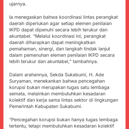
menyalahgunakan
Sambut Tahun Ajaran
ujarnya.
Anggaran Thn 2023.
Baru, Satgas Yonif
310/KK Ajak Pelajar
Juli 19, 2024
Ia menegaskan bahwa koordinasi lintas perangkat
Bersihkan Lingkungan
Selisih APBD Tahun
daerah diperlukan agar setiap elemen penilaian
Sekolah
2023 Kab.Sukabumi
IKPD dapat dipenuhi secara lebih terukur dan
Sebesar Rp 31 Miliar
Juli 16, 2024
akuntabel. “Melalui koordinasi ini, perangkat
Ketua DPD JWI
daerah diharapkan dapat meningkatkan
Sukabumi Raya
pemahaman, sinergi, dan langkah tindak lanjut
Ingatkan Pentingnya
Agustus 8, 2026
dalam pemenuhan elemen penilaian IKPD secara
Verifikasi Isu Dugaan
Aksi Humanis Polri:
lebih terukur dan akuntabel,” tambahnya.
terhadap Kepala KUA
Kapolsek Kebonpedes
Pabuaran
Bantu Lansia dengan
Agustus 7, 2026
Dalam arahannya, Sekda Sukabumi, H. Ade
Kursi Roda, Warga Haru
Data Ganda Capai 6
Suryaman, menekankan bahwa pencegahan
dan Bersyukur
Juta, BGN Benahi Basis
korupsi bukan merupakan tugas satu lembaga
Penerima Program
Agustus 6, 2026
semata, melainkan membutuhkan kesadaran
Makan Bergizi Gratis
Zulhas Pastikan SPPG
kolektif dan kerja sama lintas sektor di lingkungan
di Wilayah 3T Tuntas
Pemerintah Kabupaten Sukabumi.
Pekan Ini, Integrasi
Agustus 6, 2026
Data MBG Hampir
Bobby Maulana Pastikan
“Pencegahan korupsi bukan hanya tugas lembaga
Rampung
Kawasan Kuliner Ahmad
tertentu, tetapi membutuhkan kesadaran kolektif
Yani Tetap Bersih,