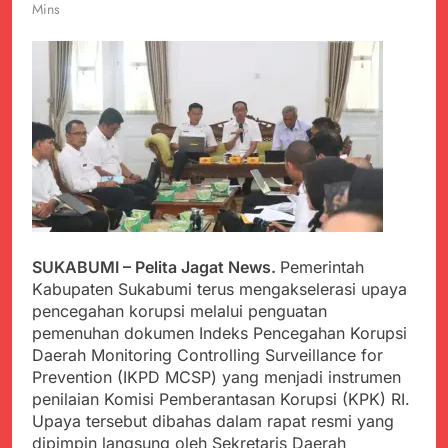
PORSADIN KE 7, SEKDA
Mins
ADE SEBUT
Juli 22, 2024
PENYELENGGARAAN
Terungkap Dalang
SANGAT BAIK
Pemasok BHP Alkes ke
Puskesmas-
Juli 22, 2024
Puskesmas se-
Warga Tersenyum
kabupaten Sukabumi
Bahagia Saat Satgas
selama 7 Tahun.
Yonif 310/KK Bagikan
Juli 22, 2024
Puluhan Pakaian
Diduga Kadinkes Kab.
Sukabumi terlibat
dalam pengadaan obat
Juli 22, 2024
akan kadaluarsa di
Menkes diharap sidak
puskesmas.
ke Dinkes dan keseluruh
SUKABUMI – Pelita Jagat News.
Pemerintah
Puskesmas di Kab.
Kabupaten Sukabumi terus mengakselerasi upaya
Juli 21, 2024
Sukabumi terkait
pencegahan korupsi melalui penguatan
Polres Sumenep
Dugaan beredar nya
Ungkap Kasus
pemenuhan dokumen Indeks Pencegahan Korupsi
Obat obatan Kadaluarsa
Pencabulan Terhadap
Daerah Monitoring Controlling Surveillance for
Juli 21, 2024
Anak
Prevention (IKPD MCSP) yang menjadi instrumen
Kisruh terkait Dugaan
Puskesmas beli obat
penilaian Komisi Pemberantasan Korupsi (KPK) RI.
akan Kadaluarsa,Ketua
Upaya tersebut dibahas dalam rapat resmi yang
Juli 21, 2024
Komisi 4 DPRD
dipimpin langsung oleh Sekretaris Daerah
Perindah Gereja,