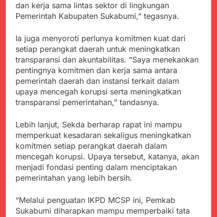
Agustus 6, 2026
dan kerja sama lintas sektor di lingkungan
Pemkot Sukabumi
Ribuan Warga Padati
Pemerintah Kabupaten Sukabumi,” tegasnya.
Perkuat Penataan
Peringatan Hari ASI
Pedagang dan
Sedunia di Cibadak,
Agustus 6, 2026
Pengelolaan Sampah
Ia juga menyoroti perlunya komitmen kuat dari
PDIP Tegaskan ASI
Wujud Kepedulian Polri,
setiap perangkat daerah untuk meningkatkan
adalah Investasi
Kapolresta Sumenep
Peradaban dan Upaya
transparansi dan akuntabilitas. “Saya menekankan
Koordinasikan dan
Agustus 5, 2026
Cegah Stunting
pentingnya komitmen dan kerja sama antara
Berangkatkan Empat
SMA Negeri Nyalindung
pemerintah daerah dan instansi terkait dalam
Korban Kebakaran KMP
Sukabumi Diduga
Mutiara Sentosa 2 ke
upaya mencegah korupsi serta meningkatkan
Lakukan Pungutan
Agustus 4, 2026
Posko Pusat Tg. Perak
transparansi pemerintahan,” tandasnya.
melalui Komite Sekolah,
Ketua Umum FSP
Surabaya
Disorot karena Dinilai
Maritim Indonesia
Bertentangan dengan
Lebih lanjut, Sekda berharap rapat ini mampu
Bantah Isu Mogok
Agustus 3, 2026
Edaran Disdik Jabar
memperkuat kesadaran sekaligus meningkatkan
Nasional TKBM: “Belum
Menjelajahi Potensi
Ada Keputusan Resmi”
komitmen setiap perangkat daerah dalam
Alam dan Kehangatan
mencegah korupsi. Upaya tersebut, katanya, akan
Gotong Royong di
Agustus 3, 2026
menjadi fondasi penting dalam menciptakan
Desa Sukakersa
pemerintahan yang lebih bersih.
“Melalui penguatan IKPD MCSP ini, Pemkab
Sukabumi diharapkan mampu memperbaiki tata