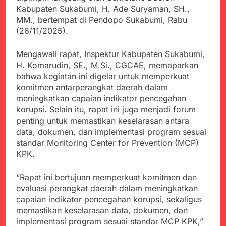
Kabupaten Sukabumi
Satgas Yonif 310/KK
Kabupaten Sukabumi, H. Ade Suryaman, SH.,
Angkat Bicara
Lakukan Pengecatan
MM., bertempat di Pendopo Sukabumi, Rabu
Juli 21, 2024
Dan Pembenahan
(26/11/2025).
Kadinkes kab. Sukabumi
Angkat Bicara Terkait
Dugaan pembelian obat
Mengawali rapat, Inspektur Kabupaten Sukabumi,
Juli 21, 2024
yang akan Kadaluarsa
H. Komarudin, SE., M.Si., CGCAE, memaparkan
Diduga Pembelian Obat
oleh Puskesmas
oleh Puskesmas di
bahwa kegiatan ini digelar untuk memperkuat
Kab. Sukabumi yang
komitmen antarperangkat daerah dalam
Juli 20, 2024
akan Kadaluarsa.
meningkatkan capaian indikator pencegahan
Tunjukan
Perhatiannya, Satgas
korupsi. Selain itu, rapat ini juga menjadi forum
Yonif 310/KK Berikan
penting untuk memastikan keselarasan antara
Juli 20, 2024
Bantuan Duka Cita
data, dokumen, dan implementasi program sesuai
Polda Jabar Beberkan
Perkembangan
standar Monitoring Center for Prevention (MCP)
Terbaru Kasus Dago
KPK.
Juli 20, 2024
Elos
Kejaksaan Negeri Kab
Sukabumi didesak usut
“Rapat ini bertujuan memperkuat komitmen dan
Tuntas Dugaan
Juli 19, 2024
evaluasi perangkat daerah dalam meningkatkan
penyelewengan
Diduga Kuat
capaian indikator pencegahan korupsi, sekaligus
Pengadaan Buku Simi
Inspektorat Kab,
memastikan keselarasan data, dokumen, dan
Sukabumi
Juli 19, 2024
implementasi program sesuai standar MCP KPK,”