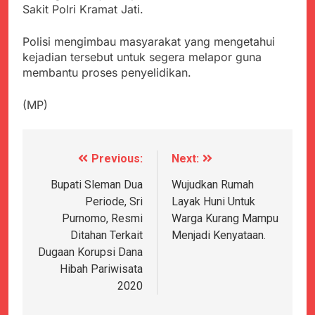
Agustus 5, 2026
Cegah Stunting
Sakit Polri Kramat Jati.
Berangkatkan Empat
SMA Negeri Nyalindung
Korban Kebakaran KMP
Sukabumi Diduga
Mutiara Sentosa 2 ke
Polisi mengimbau masyarakat yang mengetahui
Lakukan Pungutan
Agustus 4, 2026
Posko Pusat Tg. Perak
kejadian tersebut untuk segera melapor guna
melalui Komite Sekolah,
Ketua Umum FSP
Surabaya
Disorot karena Dinilai
membantu proses penyelidikan.
Maritim Indonesia
Bertentangan dengan
Bantah Isu Mogok
Agustus 3, 2026
Edaran Disdik Jabar
Nasional TKBM: “Belum
(MP)
Menjelajahi Potensi
Ada Keputusan Resmi”
Alam dan Kehangatan
Gotong Royong di
Agustus 3, 2026
Desa Sukakersa
Korban Tenggelam di
Previous:
Next:
Navigasi
Perairan Giligenting
Ditemukan, Polisi
pos
Bupati Sleman Dua
Wujudkan Rumah
Agustus 3, 2026
Pastikan Penanganan
Periode, Sri
Layak Huni Untuk
Kapolresta Sumenep
Berjalan Sesuai
Sambut Kedatangan
Purnomo, Resmi
Warga Kurang Mampu
Prosedur
Korban Evakuasi KM
Agustus 3, 2026
Ditahan Terkait
Menjadi Kenyataan.
Mutiara Sentosa 2 di
Dugaan Korupsi Dana
Pelabuhan Kalianget
Hibah Pariwisata
2020