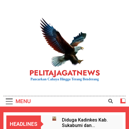
Skip
to
content
PELITAJAGATNEWS
Pancarkan Cahaya Hingga Terang Benderang
MENU
Diduga Kadinkes Kab.
HEADLINES
Sukabumi dan