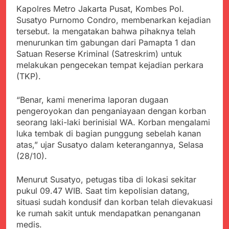
Kabupaten Sukabumi
Satgas Yonif 310/KK
Kapolres Metro Jakarta Pusat, Kombes Pol.
Angkat Bicara
Lakukan Pengecatan
Susatyo Purnomo Condro, membenarkan kejadian
Juli 21, 2024
Dan Pembenahan
tersebut. Ia mengatakan bahwa pihaknya telah
Kadinkes kab. Sukabumi
Angkat Bicara Terkait
menurunkan tim gabungan dari Pamapta 1 dan
Dugaan pembelian obat
Satuan Reserse Kriminal (Satreskrim) untuk
Juli 21, 2024
yang akan Kadaluarsa
melakukan pengecekan tempat kejadian perkara
Diduga Pembelian Obat
oleh Puskesmas
oleh Puskesmas di
(TKP).
Kab. Sukabumi yang
Juli 20, 2024
akan Kadaluarsa.
Tunjukan
“Benar, kami menerima laporan dugaan
Perhatiannya, Satgas
pengeroyokan dan penganiayaan dengan korban
Yonif 310/KK Berikan
Juli 20, 2024
seorang laki-laki berinisial WA. Korban mengalami
Bantuan Duka Cita
Polda Jabar Beberkan
luka tembak di bagian punggung sebelah kanan
Perkembangan
atas,” ujar Susatyo dalam keterangannya, Selasa
Terbaru Kasus Dago
Juli 20, 2024
(28/10).
Elos
Kejaksaan Negeri Kab
Sukabumi didesak usut
Menurut Susatyo, petugas tiba di lokasi sekitar
Tuntas Dugaan
Juli 19, 2024
pukul 09.47 WIB. Saat tim kepolisian datang,
penyelewengan
Diduga Kuat
situasi sudah kondusif dan korban telah dievakuasi
Pengadaan Buku Simi
Inspektorat Kab,
ke rumah sakit untuk mendapatkan penanganan
Sukabumi
Juli 19, 2024
medis.