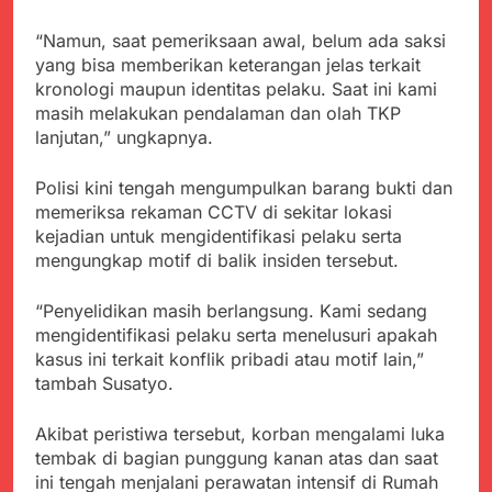
menyalahgunakan
Sambut Tahun Ajaran
Anggaran Thn 2023.
Baru, Satgas Yonif
“Namun, saat pemeriksaan awal, belum ada saksi
310/KK Ajak Pelajar
Juli 19, 2024
yang bisa memberikan keterangan jelas terkait
Bersihkan Lingkungan
Selisih APBD Tahun
kronologi maupun identitas pelaku. Saat ini kami
Sekolah
2023 Kab.Sukabumi
masih melakukan pendalaman dan olah TKP
Sebesar Rp 31 Miliar
Juli 16, 2024
lanjutan,” ungkapnya.
Data Ganda Capai 6
Juta, BGN Benahi Basis
Polisi kini tengah mengumpulkan barang bukti dan
Penerima Program
Agustus 6, 2026
memeriksa rekaman CCTV di sekitar lokasi
Makan Bergizi Gratis
Zulhas Pastikan SPPG
kejadian untuk mengidentifikasi pelaku serta
di Wilayah 3T Tuntas
mengungkap motif di balik insiden tersebut.
Pekan Ini, Integrasi
Agustus 6, 2026
Data MBG Hampir
Bobby Maulana Pastikan
“Penyelidikan masih berlangsung. Kami sedang
Rampung
Kawasan Kuliner Ahmad
mengidentifikasi pelaku serta menelusuri apakah
Yani Tetap Bersih,
Agustus 6, 2026
kasus ini terkait konflik pribadi atau motif lain,”
Pemkot Sukabumi
Ribuan Warga Padati
tambah Susatyo.
Perkuat Penataan
Peringatan Hari ASI
Pedagang dan
Sedunia di Cibadak,
Agustus 6, 2026
Pengelolaan Sampah
Akibat peristiwa tersebut, korban mengalami luka
PDIP Tegaskan ASI
Wujud Kepedulian Polri,
adalah Investasi
tembak di bagian punggung kanan atas dan saat
Kapolresta Sumenep
Peradaban dan Upaya
ini tengah menjalani perawatan intensif di Rumah
Koordinasikan dan