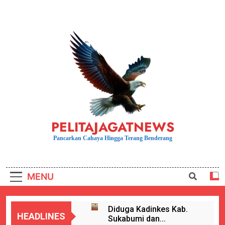
Skip
to
content
PELITAJAGATNEWS
Pancarkan Cahaya Hingga Terang Benderang
MENU
Diduga Kadinkes Kab.
HEADLINES
Sukabumi dan