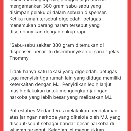
Agustus 3, 2026
Pastikan Penanganan
mengamankan 380 gram sabu-sabu yang
Kapolresta Sumenep
Berjalan Sesuai
disimpan pelaku di dalam sebuah dispenser.
Sambut Kedatangan
Prosedur
Korban Evakuasi KM
Ketika rumah tersebut digeledah, petugas
Agustus 3, 2026
Mutiara Sentosa 2 di
menemukan barang haram tersebut yang
Bukti Transfer dan Janji
Pelabuhan Kalianget
disembunyikan dengan cukup rapi.
Bertemu di Jalan
Disorot, Dugaan
Agustus 3, 2026
Kedekatan Kepala KUA
“Sabu-sabu sekitar 380 gram ditemukan di
Sekdis Pendidikan Buka
Pabuaran dengan Istri
dispenser, benar itu disembunyikan di sana,” jelas
Rakor Dewan
Warga Mengemuka
Pendidikan Bersama
Thommy.
Agustus 3, 2026
Mitra Pendidikan di
Gercap Camat Arjasa
Kabupaten Sukabumi
Langsung Turun
Tidak hanya satu lokasi yang digeledah, petugas
Lapangan Temui Warga
juga menyisir tiga rumah lain yang diduga memiliki
Agustus 3, 2026
Desa Paseraman yang
keterkaitan dengan MJ. Penyidikan lebih lanjut
Poktan Kadupugur
Lumpuh dan Hidup
Laksanakan Program
masih dilakukan untuk mengungkap jaringan
Sebatang Kara
Oplah Non Rawa dan
narkoba yang lebih besar yang melibatkan MJ.
Agustus 2, 2026
PJIT 2026, Dukung
Ketersediaan Air Irigasi
Polrestabes Medan terus melakukan pendalaman
bagi Petani
atas jaringan narkoba yang dikelola oleh MJ, yang
disebut-sebut sebagai bandar besar narkoba di
wilayah tersebut. Kejadian ini menunjukkan