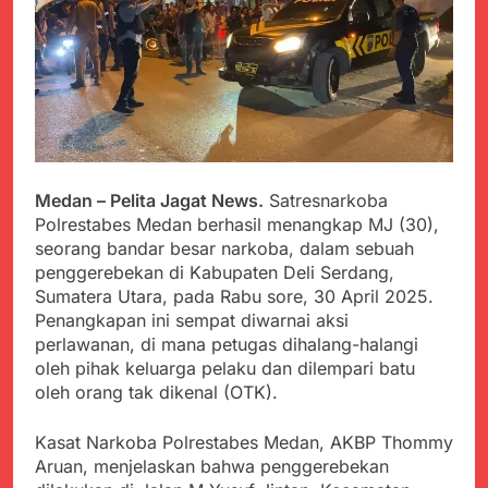
PORSADIN KE 7, SEKDA
ADE SEBUT
Juli 22, 2024
PENYELENGGARAAN
Terungkap Dalang
SANGAT BAIK
Pemasok BHP Alkes ke
Puskesmas-
Juli 22, 2024
Puskesmas se-
Warga Tersenyum
kabupaten Sukabumi
Bahagia Saat Satgas
selama 7 Tahun.
Yonif 310/KK Bagikan
Juli 22, 2024
Puluhan Pakaian
Diduga Kadinkes Kab.
Medan – Pelita Jagat News.
Satresnarkoba
Sukabumi terlibat
Polrestabes Medan berhasil menangkap MJ (30),
dalam pengadaan obat
Juli 22, 2024
seorang bandar besar narkoba, dalam sebuah
akan kadaluarsa di
Menkes diharap sidak
penggerebekan di Kabupaten Deli Serdang,
puskesmas.
ke Dinkes dan keseluruh
Sumatera Utara, pada Rabu sore, 30 April 2025.
Puskesmas di Kab.
Juli 21, 2024
Penangkapan ini sempat diwarnai aksi
Sukabumi terkait
Polres Sumenep
perlawanan, di mana petugas dihalang-halangi
Dugaan beredar nya
Ungkap Kasus
oleh pihak keluarga pelaku dan dilempari batu
Obat obatan Kadaluarsa
Pencabulan Terhadap
Juli 21, 2024
oleh orang tak dikenal (OTK).
Anak
Kisruh terkait Dugaan
Puskesmas beli obat
Kasat Narkoba Polrestabes Medan, AKBP Thommy
akan Kadaluarsa,Ketua
Juli 21, 2024
Aruan, menjelaskan bahwa penggerebekan
Komisi 4 DPRD
Perindah Gereja,