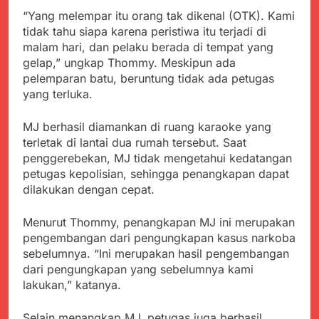
menyalahgunakan
Sambut Tahun Ajaran
Anggaran Thn 2023.
“Yang melempar itu orang tak dikenal (OTK). Kami
Baru, Satgas Yonif
tidak tahu siapa karena peristiwa itu terjadi di
310/KK Ajak Pelajar
Juli 19, 2024
malam hari, dan pelaku berada di tempat yang
Bersihkan Lingkungan
Selisih APBD Tahun
Sekolah
gelap,” ungkap Thommy. Meskipun ada
2023 Kab.Sukabumi
pelemparan batu, beruntung tidak ada petugas
Sebesar Rp 31 Miliar
Juli 16, 2024
yang terluka.
Wujud Kepedulian Polri,
Kapolresta Sumenep
MJ berhasil diamankan di ruang karaoke yang
Koordinasikan dan
Agustus 5, 2026
terletak di lantai dua rumah tersebut. Saat
Berangkatkan Empat
SMA Negeri Nyalindung
Korban Kebakaran KMP
penggerebekan, MJ tidak mengetahui kedatangan
Sukabumi Diduga
Mutiara Sentosa 2 ke
petugas kepolisian, sehingga penangkapan dapat
Lakukan Pungutan
Agustus 4, 2026
Posko Pusat Tg. Perak
dilakukan dengan cepat.
melalui Komite Sekolah,
Ketua Umum FSP
Surabaya
Disorot karena Dinilai
Maritim Indonesia
Bertentangan dengan
Menurut Thommy, penangkapan MJ ini merupakan
Bantah Isu Mogok
Agustus 3, 2026
Edaran Disdik Jabar
Nasional TKBM: “Belum
pengembangan dari pengungkapan kasus narkoba
Menjelajahi Potensi
Ada Keputusan Resmi”
sebelumnya. “Ini merupakan hasil pengembangan
Alam dan Kehangatan
dari pengungkapan yang sebelumnya kami
Gotong Royong di
Agustus 3, 2026
Desa Sukakersa
lakukan,” katanya.
Korban Tenggelam di
Perairan Giligenting
Ditemukan, Polisi
Selain menangkap MJ, petugas juga berhasil