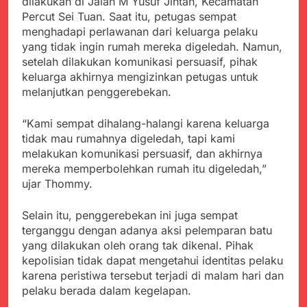
dilakukan di Jalan M Yusuf Jintan, Kecamatan
Kabupaten Sukabumi
Satgas Yonif 310/KK
Percut Sei Tuan. Saat itu, petugas sempat
Angkat Bicara
Lakukan Pengecatan
Juli 21, 2024
menghadapi perlawanan dari keluarga pelaku
Dan Pembenahan
Kadinkes kab. Sukabumi
yang tidak ingin rumah mereka digeledah. Namun,
Angkat Bicara Terkait
setelah dilakukan komunikasi persuasif, pihak
Dugaan pembelian obat
Juli 21, 2024
keluarga akhirnya mengizinkan petugas untuk
yang akan Kadaluarsa
Diduga Pembelian Obat
melanjutkan penggerebekan.
oleh Puskesmas
oleh Puskesmas di
Kab. Sukabumi yang
Juli 20, 2024
“Kami sempat dihalang-halangi karena keluarga
akan Kadaluarsa.
Tunjukan
tidak mau rumahnya digeledah, tapi kami
Perhatiannya, Satgas
melakukan komunikasi persuasif, dan akhirnya
Yonif 310/KK Berikan
Juli 20, 2024
mereka memperbolehkan rumah itu digeledah,”
Bantuan Duka Cita
Polda Jabar Beberkan
ujar Thommy.
Perkembangan
Terbaru Kasus Dago
Juli 20, 2024
Selain itu, penggerebekan ini juga sempat
Elos
Kejaksaan Negeri Kab
terganggu dengan adanya aksi pelemparan batu
Sukabumi didesak usut
yang dilakukan oleh orang tak dikenal. Pihak
Tuntas Dugaan
Juli 19, 2024
kepolisian tidak dapat mengetahui identitas pelaku
penyelewengan
Diduga Kuat
karena peristiwa tersebut terjadi di malam hari dan
Pengadaan Buku Simi
Inspektorat Kab,
pelaku berada dalam kegelapan.
Sukabumi
Juli 19, 2024