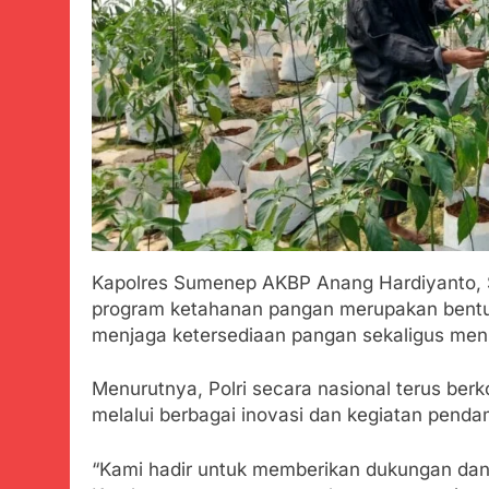
Agustus 3, 2026
Menjelajahi
Agustus 3, 2026
Korban Tengg
Agustus 3, 2026
Kapolresta 
Agustus 3, 2026
Bukti Transfe
Mengemuka
Agustus 3, 2026
Kapolres Sumenep AKBP Anang Hardiyanto, S
Sekdis Pendi
program ketahanan pangan merupakan bentu
Agustus 3, 2026
menjaga ketersediaan pangan sekaligus men
Gercap Cama
Kara
Agustus 3, 2026
Menurutnya, Polri secara nasional terus b
Poktan Kadup
melalui berbagai inovasi dan kegiatan penda
Petani
Agustus 2, 2026
“Kami hadir untuk memberikan dukungan dan 