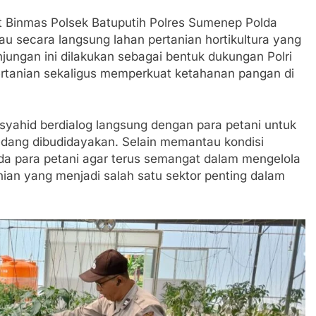
hatiannya, Satgas Yonif 310/KK Berikan Bantuan Duka Cita
it Binmas Polsek Batuputih Polres Sumenep Polda
u secara langsung lahan pertanian hortikultura yang
 Beberkan Perkembangan Terbaru Kasus Dago Elos
njungan ini dilakukan sebagai bentuk dukungan Polri
ertanian sekaligus memperkuat ketahanan pangan di
egeri Kab Sukabumi didesak usut Tuntas Dugaan penyelewe
 Inspektorat Kab, Sukabumi menyalahgunakan Anggaran Thn 
yahid berdialog langsung dengan para petani untuk
ang dibudidayakan. Selain memantau kondisi
 Ajaran Baru, Satgas Yonif 310/KK Ajak Pelajar Bersihkan L
ada para petani agar terus semangat dalam mengelola
nian yang menjadi salah satu sektor penting dalam
 Tahun 2023 Kab.Sukabumi Sebesar Rp 31 Miliar
an Polri, Kapolresta Sumenep Koordinasikan dan Berangkat
osko Pusat Tg. Perak Surabaya
lindung Sukabumi Diduga Lakukan Pungutan melalui Komite S
engan Edaran Disdik Jabar
FSP Maritim Indonesia Bantah Isu Mogok Nasional TKBM: “