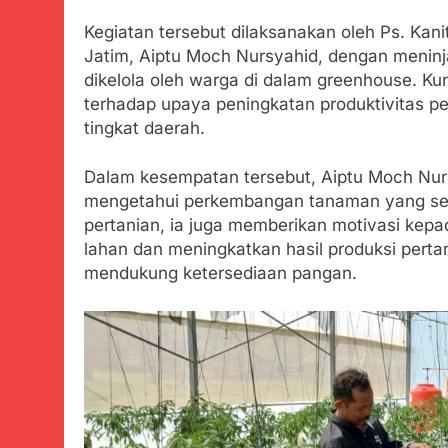
Tunjukan Per
Kegiatan tersebut dilaksanakan oleh Ps. Kan
Juli 20, 2024
Jatim, Aiptu Moch Nursyahid, dengan meninja
Polda Jabar
dikelola oleh warga di dalam greenhouse. Ku
Juli 20, 2024
terhadap upaya peningkatan produktivitas p
Kejaksaan N
tingkat daerah.
Juli 19, 2024
Diduga Kuat
Dalam kesempatan tersebut, Aiptu Moch Nurs
Juli 19, 2024
mengetahui perkembangan tanaman yang sed
Sambut Tahun
pertanian, ia juga memberikan motivasi kep
Juli 19, 2024
lahan dan meningkatkan hasil produksi perta
Selisih APBD
mendukung ketersediaan pangan.
Juli 16, 2024
Wujud Kepeduli
Sentosa 2 ke P
Agustus 5, 2026
SMA Negeri Nya
Bertentangan d
Agustus 4, 2026
Ketua Umum 