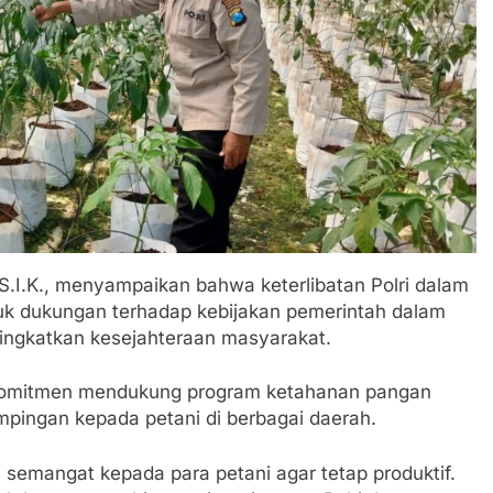
 Potensi Alam dan Kehangatan Gotong Royong di Desa Sukak
elam di Perairan Giligenting Ditemukan, Polisi Pastikan Pe
Sumenep Sambut Kedatangan Korban Evakuasi KM Mutiara Sen
r dan Janji Bertemu di Jalan Disorot, Dugaan Kedekatan Kep
.I.K., menyampaikan bahwa keterlibatan Polri dalam
dikan Buka Rakor Dewan Pendidikan Bersama Mitra Pendidik
k dukungan terhadap kebijakan pemerintah dalam
ingkatkan kesejahteraan masyarakat.
t Arjasa Langsung Turun Lapangan Temui Warga Desa Pase
erkomitmen mendukung program ketahanan pangan
ugur Laksanakan Program Oplah Non Rawa dan PJIT 2026, Duk
mpingan kepada petani di berbagai daerah.
semangat kepada para petani agar tetap produktif.