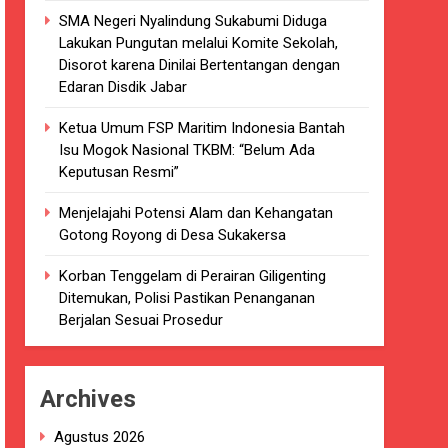
SMA Negeri Nyalindung Sukabumi Diduga
kaian
Lakukan Pungutan melalui Komite Sekolah,
Disorot karena Dinilai Bertentangan dengan
luarsa di puskesmas.
Edaran Disdik Jabar
i terkait Dugaan beredar nya Obat
Ketua Umum FSP Maritim Indonesia Bantah
Isu Mogok Nasional TKBM: “Belum Ada
Keputusan Resmi”
Menjelajahi Potensi Alam dan Kehangatan
Gotong Royong di Desa Sukakersa
i 4 DPRD Kabupaten Sukabumi Angkat
Korban Tenggelam di Perairan Giligenting
Ditemukan, Polisi Pastikan Penanganan
han
Berjalan Sesuai Prosedur
ang akan Kadaluarsa oleh Puskesmas
Archives
luarsa.
Agustus 2026