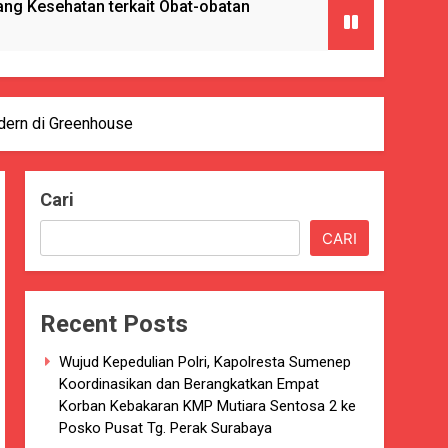
g Kesehatan terkait Obat-obatan
ngan) ke Enam Kalinya.
odern di Greenhouse
Cari
Pencabulan
CARI
nkes Kab. Sukabumi.
Recent Posts
ng Serta Pelatihan PBB
Wujud Kepedulian Polri, Kapolresta Sumenep
GAT BAIK
Koordinasikan dan Berangkatkan Empat
Korban Kebakaran KMP Mutiara Sentosa 2 ke
paten Sukabumi selama 7 Tahun.
Posko Pusat Tg. Perak Surabaya