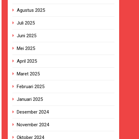
Agustus 2025
ersa
Juli 2025
nanganan Berjalan Sesuai Prosedur
Juni 2025
tosa 2 di Pelabuhan Kalianget
Mei 2025
ala KUA Pabuaran dengan Istri Warga
April 2025
Maret 2025
an di Kabupaten Sukabumi
Februari 2025
raman yang Lumpuh dan Hidup Sebatang
Januari 2025
Desember 2024
ung Ketersediaan Air Irigasi bagi
November 2024
Oktober 2024