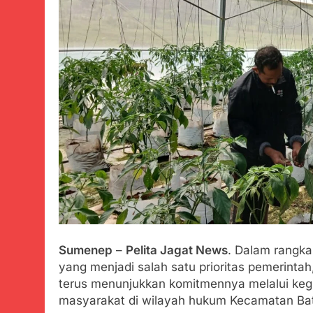
Warga Terse
Juli 22, 2024
Diduga Kadin
Juli 22, 2024
Menkes dihara
obatan Kadal
Juli 21, 2024
Polres Sume
Juli 21, 2024
Kisruh terka
Bicara
Juli 21, 2024
Perindah Ge
Juli 21, 2024
Kadinkes kab
Sumenep
–
Pelita Jagat News
. Dalam rangk
Juli 21, 2024
yang menjadi salah satu prioritas pemerinta
terus menunjukkan komitmennya melalui kegi
Diduga Pembe
masyarakat di wilayah hukum Kecamatan Ba
Juli 20, 2024