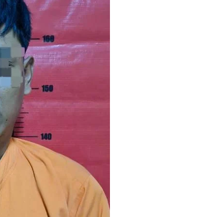
nyum Bahagia Saat Satgas Yonif 310/KK Bagikan Puluhan Pa
kes Kab. Sukabumi terlibat dalam pengadaan obat akan kada
p sidak ke Dinkes dan keseluruh Puskesmas di Kab. Sukabum
uarsa
nep Ungkap Kasus Pencabulan Terhadap Anak
it Dugaan Puskesmas beli obat akan Kadaluarsa,Ketua Komis
reja, Satgas Yonif 310/KK Lakukan Pengecatan Dan Pembena
. Sukabumi Angkat Bicara Terkait Dugaan pembelian obat y
lian Obat oleh Puskesmas di Kab. Sukabumi yang akan Kada