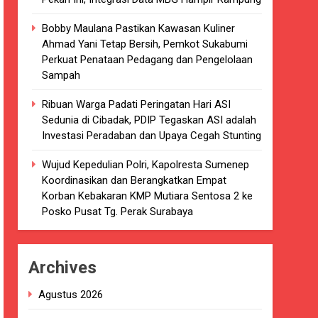
kaian
Bobby Maulana Pastikan Kawasan Kuliner
Ahmad Yani Tetap Bersih, Pemkot Sukabumi
luarsa di puskesmas.
Perkuat Penataan Pedagang dan Pengelolaan
Sampah
i terkait Dugaan beredar nya Obat
Ribuan Warga Padati Peringatan Hari ASI
Sedunia di Cibadak, PDIP Tegaskan ASI adalah
Investasi Peradaban dan Upaya Cegah Stunting
Wujud Kepedulian Polri, Kapolresta Sumenep
i 4 DPRD Kabupaten Sukabumi Angkat
Koordinasikan dan Berangkatkan Empat
Korban Kebakaran KMP Mutiara Sentosa 2 ke
Posko Pusat Tg. Perak Surabaya
han
ang akan Kadaluarsa oleh Puskesmas
Archives
luarsa.
Agustus 2026