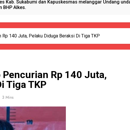
es Kab. Sukabumi dan Kapuskesmas melanggar Undang undan
n BHP Alkes.
anget Timur Menyalurkan Bantuan Beras Bapang (Bantuan Pa
sional, Satgas Yonif 310/KK Peduli Generasi Emas Papua
 Rp 140 Juta, Pelaku Diduga Beraksi Di Tiga TKP
ano Hydrogen RAHO Club dan IMI, Dobrak Dunia Kesehatan
kun Pijat, Polres Sumenep Amankan Warga Pragaan Pelaku 
 Pencurian Rp 140 Juta,
 Pejabat Terlibat pengadaan Antropometri Tahun 2023 Di Di
Di Tiga TKP
 Kreatif Di Momen MPLS, Satgas Yonif 310/KK Berikan Wasba
3 Mins
PORSADIN KE 7, SEKDA ADE SEBUT PENYELENGGARAAN SAN
alang Pemasok BHP Alkes ke Puskesmas-Puskesmas se-kabu