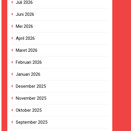
Juli 2026
Juni 2026
Mei 2026
ngan Pengadaan Buku Simi
April 2026
2023.
Maret 2026
ingkungan Sekolah
Februari 2026
Januari 2026
Desember 2025
izi Gratis
November 2025
BG Hampir Rampung
Oktober 2025
t Sukabumi Perkuat Penataan Pedagang
September 2025