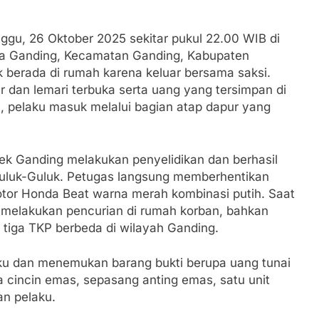
Padati Peringatan Hari ASI Sedunia di Cibadak, PDIP Tegaska
tunting
nggu, 26 Oktober 2025 sekitar pukul 22.00 WIB di
sa Ganding, Kecamatan Ganding, Kabupaten
an Polri, Kapolresta Sumenep Koordinasikan dan Berangkat
 berada di rumah karena keluar bersama saksi.
osko Pusat Tg. Perak Surabaya
r dan lemari terbuka serta uang yang tersimpan di
n, pelaku masuk melalui bagian atap dapur yang
lindung Sukabumi Diduga Lakukan Pungutan melalui Komite S
engan Edaran Disdik Jabar
sek Ganding melakukan penyelidikan dan berhasil
FSP Maritim Indonesia Bantah Isu Mogok Nasional TKBM: “
uluk-Guluk. Petugas langsung memberhentikan
tor Honda Beat warna merah kombinasi putih. Saat
 Potensi Alam dan Kehangatan Gotong Royong di Desa Sukak
ah melakukan pencurian di rumah korban, bahkan
 tiga TKP berbeda di wilayah Ganding.
elam di Perairan Giligenting Ditemukan, Polisi Pastikan Pe
u dan menemukan barang bukti berupa uang tunai
Sumenep Sambut Kedatangan Korban Evakuasi KM Mutiara Sen
 cincin emas, sepasang anting emas, satu unit
n pelaku.