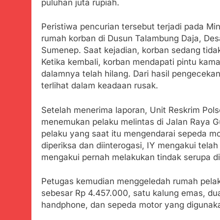
puluhan juta rupiah.
Agustus 6, 2026
Ribuan Warga 
Upaya Cegah S
Peristiwa pencurian tersebut terjadi pada Mi
Agustus 6, 2026
rumah korban di Dusun Talambung Daja, De
Wujud Kepeduli
Sumenep. Saat kejadian, korban sedang tidak
Sentosa 2 ke P
Ketika kembali, korban mendapati pintu kama
Agustus 5, 2026
dalamnya telah hilang. Dari hasil pengeceka
SMA Negeri Nya
terlihat dalam keadaan rusak.
Bertentangan d
Agustus 4, 2026
Setelah menerima laporan, Unit Reskrim Pol
Ketua Umum 
menemukan pelaku melintas di Jalan Raya G
Agustus 3, 2026
pelaku yang saat itu mengendarai sepeda mo
Menjelajahi
diperiksa dan diinterogasi, IY mengakui tel
Agustus 3, 2026
mengakui pernah melakukan tindak serupa di
Korban Tengg
Agustus 3, 2026
Petugas kemudian menggeledah rumah pelak
Kapolresta 
sebesar Rp 4.457.000, satu kalung emas, dua
Agustus 3, 2026
handphone, dan sepeda motor yang digunaka