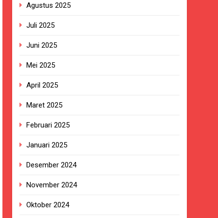
Agustus 2025
n ASI adalah Investasi Peradaban dan
Juli 2025
kan Empat Korban Kebakaran KMP Mutiara
Juni 2025
Mei 2025
ekolah, Disorot karena Dinilai
April 2025
Maret 2025
Belum Ada Keputusan Resmi”
Februari 2025
ersa
Januari 2025
nanganan Berjalan Sesuai Prosedur
Desember 2024
tosa 2 di Pelabuhan Kalianget
November 2024
Oktober 2024