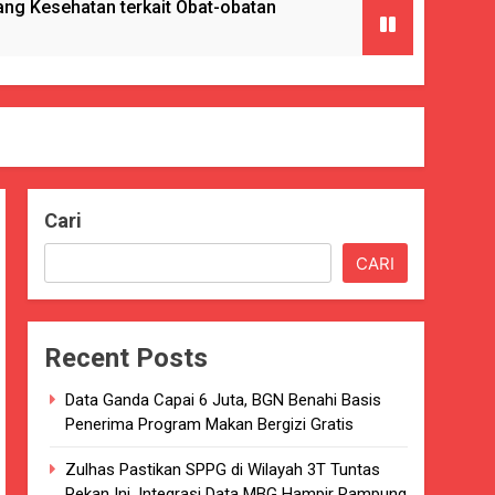
g Kesehatan terkait Obat-obatan
ngan) ke Enam Kalinya.
Cari
Pencabulan
CARI
nkes Kab. Sukabumi.
Recent Posts
ng Serta Pelatihan PBB
Data Ganda Capai 6 Juta, BGN Benahi Basis
GAT BAIK
Penerima Program Makan Bergizi Gratis
paten Sukabumi selama 7 Tahun.
Zulhas Pastikan SPPG di Wilayah 3T Tuntas
Pekan Ini, Integrasi Data MBG Hampir Rampung