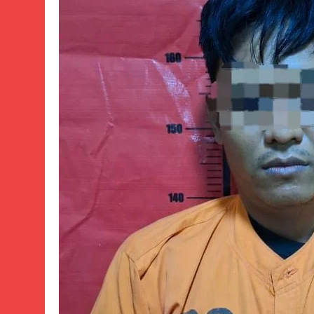
Warga Terse
Juli 22, 2024
Diduga Kadin
Juli 22, 2024
Menkes dihara
obatan Kadal
Juli 21, 2024
Polres Sume
Juli 21, 2024
Kisruh terka
Bicara
Juli 21, 2024
Perindah Ge
Juli 21, 2024
Kadinkes kab
Juli 21, 2024
Diduga Pembe
Juli 20, 2024