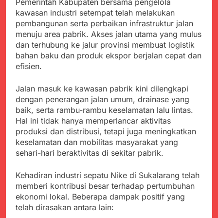
Agustus 6, 2026
Pemerintah Kabupaten bersama pengelola
Pemkot Sukabumi
Ribuan Warga Padati
kawasan industri setempat telah melakukan
Perkuat Penataan
Peringatan Hari ASI
pembangunan serta perbaikan infrastruktur jalan
Pedagang dan
Sedunia di Cibadak,
Agustus 6, 2026
menuju area pabrik. Akses jalan utama yang mulus
Pengelolaan Sampah
PDIP Tegaskan ASI
Wujud Kepedulian Polri,
dan terhubung ke jalur provinsi membuat logistik
adalah Investasi
Kapolresta Sumenep
bahan baku dan produk ekspor berjalan cepat dan
Peradaban dan Upaya
Koordinasikan dan
Agustus 5, 2026
efisien.
Cegah Stunting
Berangkatkan Empat
SMA Negeri Nyalindung
Korban Kebakaran KMP
Sukabumi Diduga
Jalan masuk ke kawasan pabrik kini dilengkapi
Mutiara Sentosa 2 ke
Lakukan Pungutan
Agustus 4, 2026
dengan penerangan jalan umum, drainase yang
Posko Pusat Tg. Perak
melalui Komite Sekolah,
Ketua Umum FSP
Surabaya
baik, serta rambu-rambu keselamatan lalu lintas.
Disorot karena Dinilai
Maritim Indonesia
Hal ini tidak hanya memperlancar aktivitas
Bertentangan dengan
Bantah Isu Mogok
Agustus 3, 2026
produksi dan distribusi, tetapi juga meningkatkan
Edaran Disdik Jabar
Nasional TKBM: “Belum
Menjelajahi Potensi
keselamatan dan mobilitas masyarakat yang
Ada Keputusan Resmi”
Alam dan Kehangatan
sehari-hari beraktivitas di sekitar pabrik.
Gotong Royong di
Agustus 3, 2026
Desa Sukakersa
Kehadiran industri sepatu Nike di Sukalarang telah
memberi kontribusi besar terhadap pertumbuhan
ekonomi lokal. Beberapa dampak positif yang
telah dirasakan antara lain: