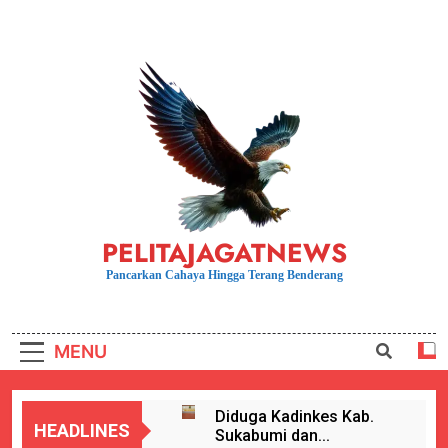
Skip
to
content
PELITAJAGATNEWS
Pancarkan Cahaya Hingga Terang Benderang
MENU
Diduga Kadinkes Kab.
HEADLINES
Sukabumi dan