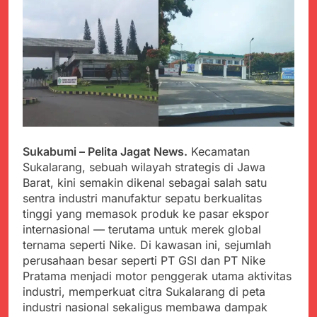
PORSADIN KE 7, SEKDA
ADE SEBUT
Juli 22, 2024
PENYELENGGARAAN
Terungkap Dalang
SANGAT BAIK
Pemasok BHP Alkes ke
Puskesmas-
Juli 22, 2024
Puskesmas se-
Warga Tersenyum
kabupaten Sukabumi
Bahagia Saat Satgas
selama 7 Tahun.
Yonif 310/KK Bagikan
Juli 22, 2024
Puluhan Pakaian
Diduga Kadinkes Kab.
Sukabumi terlibat
Sukabumi – Pelita Jagat News.
Kecamatan
dalam pengadaan obat
Juli 22, 2024
Sukalarang, sebuah wilayah strategis di Jawa
akan kadaluarsa di
Menkes diharap sidak
puskesmas.
Barat, kini semakin dikenal sebagai salah satu
ke Dinkes dan keseluruh
sentra industri manufaktur sepatu berkualitas
Puskesmas di Kab.
Juli 21, 2024
tinggi yang memasok produk ke pasar ekspor
Sukabumi terkait
Polres Sumenep
Dugaan beredar nya
internasional — terutama untuk merek global
Ungkap Kasus
Obat obatan Kadaluarsa
ternama seperti Nike. Di kawasan ini, sejumlah
Pencabulan Terhadap
Juli 21, 2024
perusahaan besar seperti PT GSI dan PT Nike
Anak
Kisruh terkait Dugaan
Pratama menjadi motor penggerak utama aktivitas
Puskesmas beli obat
industri, memperkuat citra Sukalarang di peta
akan Kadaluarsa,Ketua
Juli 21, 2024
industri nasional sekaligus membawa dampak
Komisi 4 DPRD
Perindah Gereja,