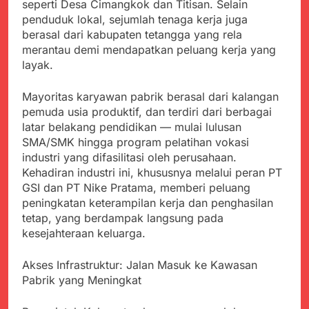
menyalahgunakan
seperti Desa Cimangkok dan Titisan. Selain
Sambut Tahun Ajaran
Anggaran Thn 2023.
penduduk lokal, sejumlah tenaga kerja juga
Baru, Satgas Yonif
310/KK Ajak Pelajar
berasal dari kabupaten tetangga yang rela
Juli 19, 2024
Bersihkan Lingkungan
merantau demi mendapatkan peluang kerja yang
Selisih APBD Tahun
Sekolah
layak.
2023 Kab.Sukabumi
Sebesar Rp 31 Miliar
Juli 16, 2024
Mayoritas karyawan pabrik berasal dari kalangan
Ketua DPD JWI
pemuda usia produktif, dan terdiri dari berbagai
Sukabumi Raya
Ingatkan Pentingnya
latar belakang pendidikan — mulai lulusan
Agustus 8, 2026
Verifikasi Isu Dugaan
SMA/SMK hingga program pelatihan vokasi
Aksi Humanis Polri:
terhadap Kepala KUA
industri yang difasilitasi oleh perusahaan.
Kapolsek Kebonpedes
Pabuaran
Bantu Lansia dengan
Kehadiran industri ini, khususnya melalui peran PT
Agustus 7, 2026
Kursi Roda, Warga Haru
GSI dan PT Nike Pratama, memberi peluang
Data Ganda Capai 6
dan Bersyukur
peningkatan keterampilan kerja dan penghasilan
Juta, BGN Benahi Basis
Penerima Program
tetap, yang berdampak langsung pada
Agustus 6, 2026
Makan Bergizi Gratis
kesejahteraan keluarga.
Zulhas Pastikan SPPG
di Wilayah 3T Tuntas
Pekan Ini, Integrasi
Akses Infrastruktur: Jalan Masuk ke Kawasan
Agustus 6, 2026
Data MBG Hampir
Pabrik yang Meningkat
Bobby Maulana Pastikan
Rampung
Kawasan Kuliner Ahmad
Yani Tetap Bersih,