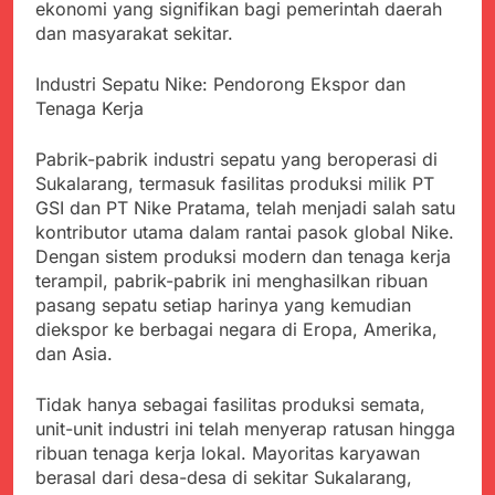
Kabupaten Sukabumi
ekonomi yang signifikan bagi pemerintah daerah
Satgas Yonif 310/KK
Angkat Bicara
dan masyarakat sekitar.
Lakukan Pengecatan
Juli 21, 2024
Dan Pembenahan
Kadinkes kab. Sukabumi
Industri Sepatu Nike: Pendorong Ekspor dan
Angkat Bicara Terkait
Tenaga Kerja
Dugaan pembelian obat
Juli 21, 2024
yang akan Kadaluarsa
Diduga Pembelian Obat
oleh Puskesmas
Pabrik-pabrik industri sepatu yang beroperasi di
oleh Puskesmas di
Sukalarang, termasuk fasilitas produksi milik PT
Kab. Sukabumi yang
Juli 20, 2024
akan Kadaluarsa.
GSI dan PT Nike Pratama, telah menjadi salah satu
Tunjukan
kontributor utama dalam rantai pasok global Nike.
Perhatiannya, Satgas
Dengan sistem produksi modern dan tenaga kerja
Yonif 310/KK Berikan
Juli 20, 2024
Bantuan Duka Cita
terampil, pabrik-pabrik ini menghasilkan ribuan
Polda Jabar Beberkan
pasang sepatu setiap harinya yang kemudian
Perkembangan
diekspor ke berbagai negara di Eropa, Amerika,
Terbaru Kasus Dago
Juli 20, 2024
Elos
dan Asia.
Kejaksaan Negeri Kab
Sukabumi didesak usut
Tuntas Dugaan
Tidak hanya sebagai fasilitas produksi semata,
Juli 19, 2024
penyelewengan
unit-unit industri ini telah menyerap ratusan hingga
Diduga Kuat
Pengadaan Buku Simi
ribuan tenaga kerja lokal. Mayoritas karyawan
Inspektorat Kab,
Sukabumi
berasal dari desa-desa di sekitar Sukalarang,
Juli 19, 2024