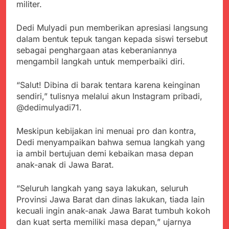
Agustus 3, 2026
militer.
Pastikan Penanganan
Kapolresta Sumenep
Berjalan Sesuai
Sambut Kedatangan
Dedi Mulyadi pun memberikan apresiasi langsung
Prosedur
Korban Evakuasi KM
Agustus 3, 2026
dalam bentuk tepuk tangan kepada siswi tersebut
Mutiara Sentosa 2 di
Bukti Transfer dan Janji
sebagai penghargaan atas keberaniannya
Pelabuhan Kalianget
Bertemu di Jalan
mengambil langkah untuk memperbaiki diri.
Disorot, Dugaan
Agustus 3, 2026
Kedekatan Kepala KUA
Sekdis Pendidikan Buka
“Salut! Dibina di barak tentara karena keinginan
Pabuaran dengan Istri
Rakor Dewan
Warga Mengemuka
sendiri,” tulisnya melalui akun Instagram pribadi,
Pendidikan Bersama
Agustus 3, 2026
@dedimulyadi71.
Mitra Pendidikan di
Gercap Camat Arjasa
Kabupaten Sukabumi
Langsung Turun
Meskipun kebijakan ini menuai pro dan kontra,
Lapangan Temui Warga
Agustus 3, 2026
Dedi menyampaikan bahwa semua langkah yang
Desa Paseraman yang
Poktan Kadupugur
Lumpuh dan Hidup
ia ambil bertujuan demi kebaikan masa depan
Laksanakan Program
Sebatang Kara
anak-anak di Jawa Barat.
Oplah Non Rawa dan
Agustus 2, 2026
PJIT 2026, Dukung
Ketersediaan Air Irigasi
“Seluruh langkah yang saya lakukan, seluruh
bagi Petani
Provinsi Jawa Barat dan dinas lakukan, tiada lain
kecuali ingin anak-anak Jawa Barat tumbuh kokoh
dan kuat serta memiliki masa depan,” ujarnya