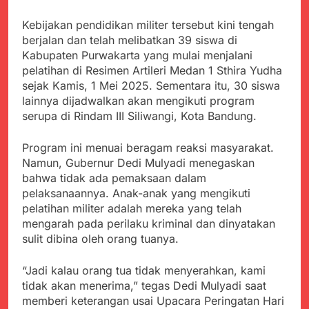
Kabupaten Sukabumi
Satgas Yonif 310/KK
Angkat Bicara
Lakukan Pengecatan
Kebijakan pendidikan militer tersebut kini tengah
Juli 21, 2024
Dan Pembenahan
berjalan dan telah melibatkan 39 siswa di
Kadinkes kab. Sukabumi
Kabupaten Purwakarta yang mulai menjalani
Angkat Bicara Terkait
Dugaan pembelian obat
pelatihan di Resimen Artileri Medan 1 Sthira Yudha
Juli 21, 2024
yang akan Kadaluarsa
sejak Kamis, 1 Mei 2025. Sementara itu, 30 siswa
Diduga Pembelian Obat
oleh Puskesmas
lainnya dijadwalkan akan mengikuti program
oleh Puskesmas di
Kab. Sukabumi yang
serupa di Rindam III Siliwangi, Kota Bandung.
Juli 20, 2024
akan Kadaluarsa.
Tunjukan
Program ini menuai beragam reaksi masyarakat.
Perhatiannya, Satgas
Yonif 310/KK Berikan
Namun, Gubernur Dedi Mulyadi menegaskan
Juli 20, 2024
Bantuan Duka Cita
bahwa tidak ada pemaksaan dalam
Polda Jabar Beberkan
pelaksanaannya. Anak-anak yang mengikuti
Perkembangan
Terbaru Kasus Dago
pelatihan militer adalah mereka yang telah
Juli 20, 2024
Elos
mengarah pada perilaku kriminal dan dinyatakan
Kejaksaan Negeri Kab
sulit dibina oleh orang tuanya.
Sukabumi didesak usut
Tuntas Dugaan
Juli 19, 2024
penyelewengan
“Jadi kalau orang tua tidak menyerahkan, kami
Diduga Kuat
Pengadaan Buku Simi
Inspektorat Kab,
tidak akan menerima,” tegas Dedi Mulyadi saat
Sukabumi
memberi keterangan usai Upacara Peringatan Hari
Juli 19, 2024