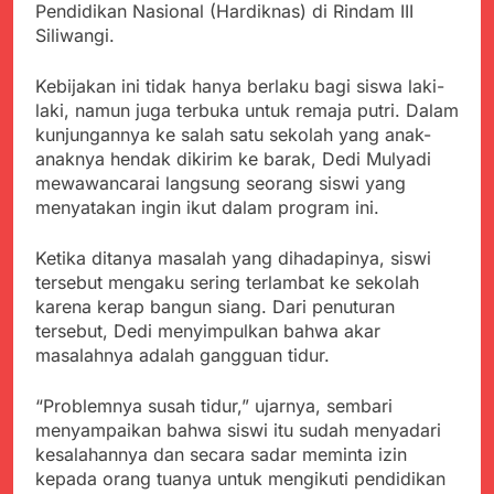
menyalahgunakan
Pendidikan Nasional (Hardiknas) di Rindam III
Sambut Tahun Ajaran
Anggaran Thn 2023.
Baru, Satgas Yonif
Siliwangi.
310/KK Ajak Pelajar
Juli 19, 2024
Bersihkan Lingkungan
Selisih APBD Tahun
Kebijakan ini tidak hanya berlaku bagi siswa laki-
Sekolah
2023 Kab.Sukabumi
laki, namun juga terbuka untuk remaja putri. Dalam
Sebesar Rp 31 Miliar
Juli 16, 2024
kunjungannya ke salah satu sekolah yang anak-
Wujud Kepedulian Polri,
anaknya hendak dikirim ke barak, Dedi Mulyadi
Kapolresta Sumenep
mewawancarai langsung seorang siswi yang
Koordinasikan dan
Agustus 5, 2026
menyatakan ingin ikut dalam program ini.
Berangkatkan Empat
SMA Negeri Nyalindung
Korban Kebakaran KMP
Sukabumi Diduga
Ketika ditanya masalah yang dihadapinya, siswi
Mutiara Sentosa 2 ke
Lakukan Pungutan
Agustus 4, 2026
tersebut mengaku sering terlambat ke sekolah
Posko Pusat Tg. Perak
melalui Komite Sekolah,
Ketua Umum FSP
Surabaya
karena kerap bangun siang. Dari penuturan
Disorot karena Dinilai
Maritim Indonesia
tersebut, Dedi menyimpulkan bahwa akar
Bertentangan dengan
Bantah Isu Mogok
Agustus 3, 2026
masalahnya adalah gangguan tidur.
Edaran Disdik Jabar
Nasional TKBM: “Belum
Menjelajahi Potensi
Ada Keputusan Resmi”
Alam dan Kehangatan
“Problemnya susah tidur,” ujarnya, sembari
Gotong Royong di
Agustus 3, 2026
menyampaikan bahwa siswi itu sudah menyadari
Desa Sukakersa
Korban Tenggelam di
kesalahannya dan secara sadar meminta izin
Perairan Giligenting
kepada orang tuanya untuk mengikuti pendidikan
Ditemukan, Polisi