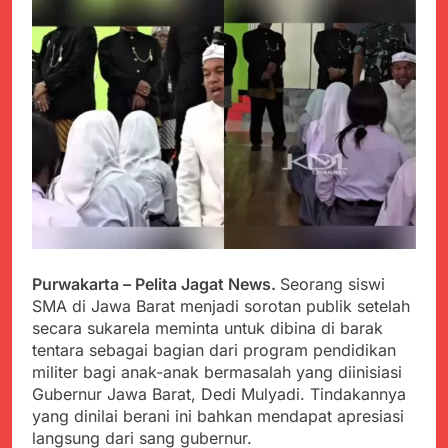
PORSADIN KE 7, SEKDA
ADE SEBUT
Juli 22, 2024
PENYELENGGARAAN
Terungkap Dalang
SANGAT BAIK
Pemasok BHP Alkes ke
Puskesmas-
Juli 22, 2024
Puskesmas se-
Warga Tersenyum
kabupaten Sukabumi
Bahagia Saat Satgas
selama 7 Tahun.
Yonif 310/KK Bagikan
Juli 22, 2024
Puluhan Pakaian
Diduga Kadinkes Kab.
Sukabumi terlibat
dalam pengadaan obat
Juli 22, 2024
akan kadaluarsa di
Menkes diharap sidak
puskesmas.
ke Dinkes dan keseluruh
Purwakarta – Pelita Jagat News.
Seorang siswi
Puskesmas di Kab.
Juli 21, 2024
Sukabumi terkait
SMA di Jawa Barat menjadi sorotan publik setelah
Polres Sumenep
Dugaan beredar nya
secara sukarela meminta untuk dibina di barak
Ungkap Kasus
Obat obatan Kadaluarsa
tentara sebagai bagian dari program pendidikan
Pencabulan Terhadap
Juli 21, 2024
Anak
militer bagi anak-anak bermasalah yang diinisiasi
Kisruh terkait Dugaan
Gubernur Jawa Barat, Dedi Mulyadi. Tindakannya
Puskesmas beli obat
yang dinilai berani ini bahkan mendapat apresiasi
akan Kadaluarsa,Ketua
Juli 21, 2024
Komisi 4 DPRD
langsung dari sang gubernur.
Perindah Gereja,