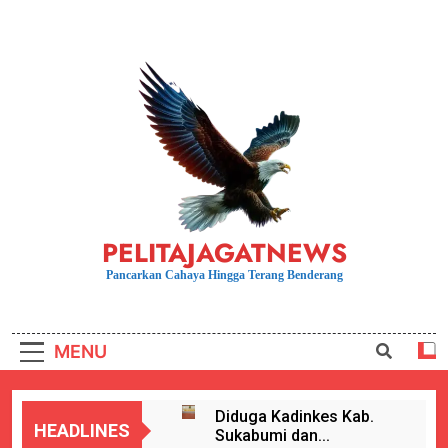
Skip
to
content
PELITAJAGATNEWS
Pancarkan Cahaya Hingga Terang Benderang
MENU
Diduga Kadinkes Kab.
HEADLINES
Sukabumi dan