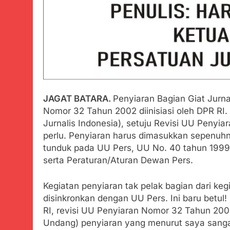
Zulhas Pasti
Agustus 6, 2026
Bobby Maulana
dan Pengelol
Agustus 6, 2026
Ribuan Warga 
Upaya Cegah S
Agustus 6, 2026
JAGAT BATARA.
Penyiaran Bagian Giat Jurna
Wujud Kepeduli
Sentosa 2 ke P
Nomor 32 Tahun 2002 diinisiasi oleh DPR RI
Agustus 5, 2026
Jurnalis Indonesia), setuju Revisi UU Peny
SMA Negeri Nya
perlu. Penyiaran harus dimasukkan sepenuhnya
Bertentangan d
tunduk pada UU Pers, UU No. 40 tahun 1999 
Agustus 4, 2026
serta Peraturan/Aturan Dewan Pers.
Ketua Umum 
Agustus 3, 2026
Kegiatan penyiaran tak pelak bagian dari keg
Menjelajahi
disinkronkan dengan UU Pers. Ini baru betul!
Agustus 3, 2026
RI, revisi UU Penyiaran Nomor 32 Tahun 2
Undang) penyiaran yang menurut saya sanga