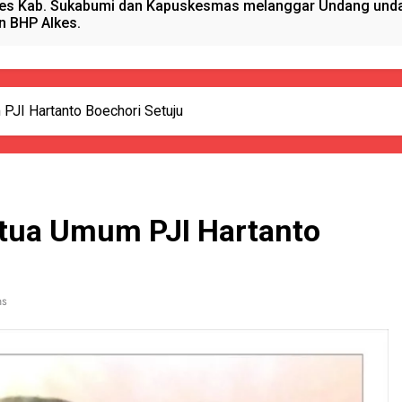
es Kab. Sukabumi dan Kapuskesmas melanggar Undang undan
n BHP Alkes.
anget Timur Menyalurkan Bantuan Beras Bapang (Bantuan Pa
sional, Satgas Yonif 310/KK Peduli Generasi Emas Papua
PJI Hartanto Boechori Setuju
ano Hydrogen RAHO Club dan IMI, Dobrak Dunia Kesehatan
kun Pijat, Polres Sumenep Amankan Warga Pragaan Pelaku 
etua Umum PJI Hartanto
 Pejabat Terlibat pengadaan Antropometri Tahun 2023 Di Di
 Kreatif Di Momen MPLS, Satgas Yonif 310/KK Berikan Wasba
ns
PORSADIN KE 7, SEKDA ADE SEBUT PENYELENGGARAAN SAN
alang Pemasok BHP Alkes ke Puskesmas-Puskesmas se-kabu