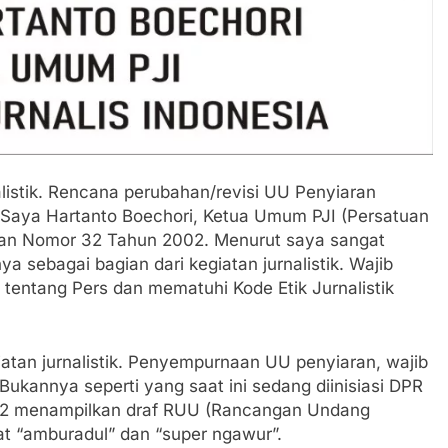
kan SPPG di Wilayah 3T Tuntas Pekan Ini, Integrasi Data M
 Pastikan Kawasan Kuliner Ahmad Yani Tetap Bersih, Pemko
aan Sampah
Padati Peringatan Hari ASI Sedunia di Cibadak, PDIP Tegaska
tunting
listik. Rencana perubahan/revisi UU Penyiaran
an Polri, Kapolresta Sumenep Koordinasikan dan Berangkat
osko Pusat Tg. Perak Surabaya
. Saya Hartanto Boechori, Ketua Umum PJI (Persatuan
iaran Nomor 32 Tahun 2002. Menurut saya sangat
lindung Sukabumi Diduga Lakukan Pungutan melalui Komite S
 sebagai bagian dari kegiatan jurnalistik. Wajib
engan Edaran Disdik Jabar
tentang Pers dan mematuhi Kode Etik Jurnalistik
FSP Maritim Indonesia Bantah Isu Mogok Nasional TKBM: “
iatan jurnalistik. Penyempurnaan UU penyiaran, wajib
 Potensi Alam dan Kehangatan Gotong Royong di Desa Sukak
 Bukannya seperti yang saat ini sedang diinisiasi DPR
002 menampilkan draf RUU (Rancangan Undang
t “amburadul” dan “super ngawur”.