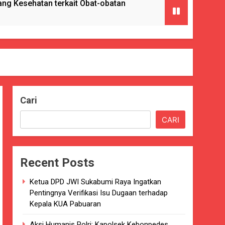
g Kesehatan terkait Obat-obatan
ngan) ke Enam Kalinya.
Cari
Pencabulan
CARI
nkes Kab. Sukabumi.
Recent Posts
ng Serta Pelatihan PBB
Ketua DPD JWI Sukabumi Raya Ingatkan
GAT BAIK
Pentingnya Verifikasi Isu Dugaan terhadap
Kepala KUA Pabuaran
paten Sukabumi selama 7 Tahun.
Aksi Humanis Polri: Kapolsek Kebonpedes