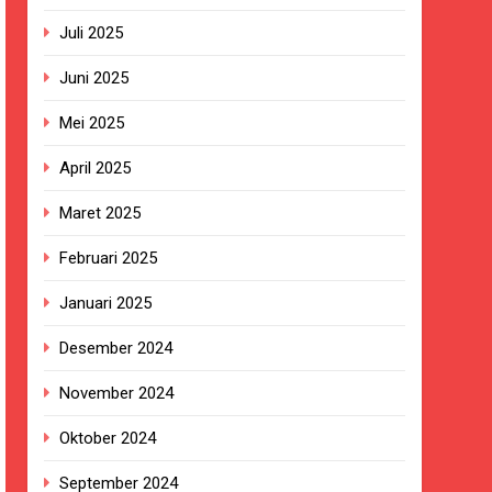
BG Hampir Rampung
Juli 2025
t Sukabumi Perkuat Penataan Pedagang
Juni 2025
Mei 2025
n ASI adalah Investasi Peradaban dan
April 2025
kan Empat Korban Kebakaran KMP Mutiara
Maret 2025
Februari 2025
ekolah, Disorot karena Dinilai
Januari 2025
Desember 2024
Belum Ada Keputusan Resmi”
November 2024
ersa
Oktober 2024
September 2024