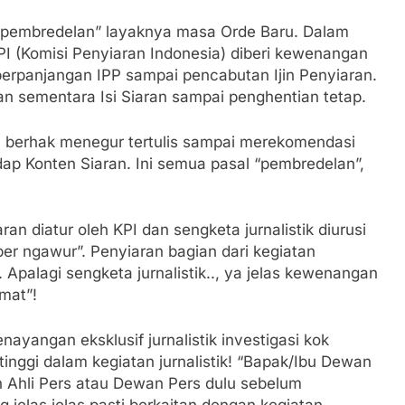
 “pembredelan” layaknya masa Orde Baru. Dalam
KPI (Komisi Penyiaran Indonesia) diberi kewenangan
perpanjangan IPP sampai pencabutan Ijin Penyiaran.
n sementara Isi Siaran sampai penghentian tetap.
I berhak menegur tertulis sampai merekomendasi
p Konten Siaran. Ini semua pasal “pembredelan”,
an diatur oleh KPI dan sengketa jurnalistik diurusi
per ngawur”. Penyiaran bagian dari kegiatan
. Apalagi sengketa jurnalistik.., ya jelas kewenangan
mat”!
enayangan eksklusif jurnalistik investigasi kok
rtinggi dalam kegiatan jurnalistik! “Bapak/Ibu Dewan
 Ahli Pers atau Dewan Pers dulu sebelum
jelas jelas pasti berkaitan dengan kegiatan