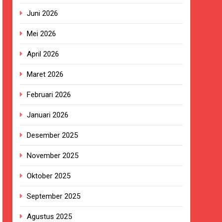
Juni 2026
Mei 2026
ngan Pengadaan Buku Simi
April 2026
Maret 2026
2023.
Februari 2026
ingkungan Sekolah
Januari 2026
Desember 2025
 terhadap Kepala KUA Pabuaran
November 2025
Oktober 2025
a, Warga Haru dan Bersyukur
September 2025
izi Gratis
Agustus 2025