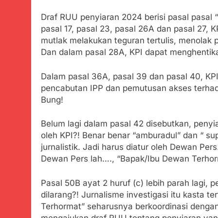
Draf RUU penyiaran 2024 berisi pasal pasal
pasal 17, pasal 23, pasal 26A dan pasal 27, 
mutlak melakukan teguran tertulis, menolak 
Dan dalam pasal 28A, KPI dapat menghentika
Dalam pasal 36A, pasal 39 dan pasal 40, KP
pencabutan IPP dan pemutusan akses terhada
Bung!
Belum lagi dalam pasal 42 disebutkan, penyiar
oleh KPI?! Benar benar “amburadul” dan “ su
jurnalistik. Jadi harus diatur oleh Dewan Pers
Dewan Pers lah…., “Bapak/Ibu Dewan Terhor
Pasal 50B ayat 2 huruf (c) lebih parah lagi, p
dilarang?! Jurnalisme investigasi itu kasta te
Terhormat” seharusnya berkoordinasi dengan
mengajukan draf RUU tentang penyiaran yang 