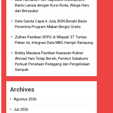
Bantu Lansia dengan Kursi Roda, Warga Haru
kaian
dan Bersyukur
luarsa di puskesmas.
Data Ganda Capai 6 Juta, BGN Benahi Basis
Penerima Program Makan Bergizi Gratis
i terkait Dugaan beredar nya Obat
Zulhas Pastikan SPPG di Wilayah 3T Tuntas
Pekan Ini, Integrasi Data MBG Hampir Rampung
Bobby Maulana Pastikan Kawasan Kuliner
Ahmad Yani Tetap Bersih, Pemkot Sukabumi
i 4 DPRD Kabupaten Sukabumi Angkat
Perkuat Penataan Pedagang dan Pengelolaan
Sampah
han
Archives
ang akan Kadaluarsa oleh Puskesmas
Agustus 2026
luarsa.
Juli 2026