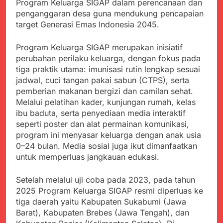
Program Keluarga SIGAP dalam perencanaan dan
Kabupaten Sukabumi
Satgas Yonif 310/KK
Angkat Bicara
penganggaran desa guna mendukung pencapaian
Lakukan Pengecatan
Juli 21, 2024
target Generasi Emas Indonesia 2045.
Dan Pembenahan
Kadinkes kab. Sukabumi
Angkat Bicara Terkait
Program Keluarga SIGAP merupakan inisiatif
Dugaan pembelian obat
Juli 21, 2024
perubahan perilaku keluarga, dengan fokus pada
yang akan Kadaluarsa
Diduga Pembelian Obat
tiga praktik utama: imunisasi rutin lengkap sesuai
oleh Puskesmas
oleh Puskesmas di
jadwal, cuci tangan pakai sabun (CTPS), serta
Kab. Sukabumi yang
Juli 20, 2024
pemberian makanan bergizi dan camilan sehat.
akan Kadaluarsa.
Tunjukan
Melalui pelatihan kader, kunjungan rumah, kelas
Perhatiannya, Satgas
ibu baduta, serta penyediaan media interaktif
Yonif 310/KK Berikan
Juli 20, 2024
seperti poster dan alat permainan komunikasi,
Bantuan Duka Cita
Polda Jabar Beberkan
program ini menyasar keluarga dengan anak usia
Perkembangan
0–24 bulan. Media sosial juga ikut dimanfaatkan
Terbaru Kasus Dago
Juli 20, 2024
untuk memperluas jangkauan edukasi.
Elos
Kejaksaan Negeri Kab
Sukabumi didesak usut
Setelah melalui uji coba pada 2023, pada tahun
Tuntas Dugaan
Juli 19, 2024
2025 Program Keluarga SIGAP resmi diperluas ke
penyelewengan
Diduga Kuat
Pengadaan Buku Simi
tiga daerah yaitu Kabupaten Sukabumi (Jawa
Inspektorat Kab,
Barat), Kabupaten Brebes (Jawa Tengah), dan
Sukabumi
Juli 19, 2024