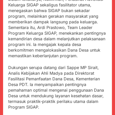
Agustus 3, 2026
Pastikan Penanganan
Keluarga SIGAP sekaligus fasilitator utama,
Kapolresta Sumenep
Berjalan Sesuai
menegaskan bahwa SIGAP bukan sekadar
Sambut Kedatangan
Prosedur
program, melainkan gerakan masyarakat yang
Korban Evakuasi KM
Agustus 3, 2026
Mutiara Sentosa 2 di
memberikan dampak langsung pada keluarga.
Bukti Transfer dan Janji
Pelabuhan Kalianget
Sementara itu, Ardi Prastowo, Team Leader
Bertemu di Jalan
Program Keluarga SIGAP, menekankan pentingnya
Disorot, Dugaan
Agustus 3, 2026
Kedekatan Kepala KUA
kemandirian desa dalam melanjutkan pelaksanaan
Sekdis Pendidikan Buka
Pabuaran dengan Istri
program ini. Ia mengajak kepala desa
Rakor Dewan
Warga Mengemuka
berkomitmen mengalokasikan Dana Desa untuk
Pendidikan Bersama
Agustus 3, 2026
Mitra Pendidikan di
memastikan keberlanjutan program.
Gercap Camat Arjasa
Kabupaten Sukabumi
Langsung Turun
Lapangan Temui Warga
Dukungan serupa datang dari Sappe MP Sirait,
Agustus 3, 2026
Desa Paseraman yang
Analis Kebijakan Ahli Madya pada Direktorat
Poktan Kadupugur
Lumpuh dan Hidup
Fasilitasi Pemanfaatan Dana Desa, Kementerian
Laksanakan Program
Sebatang Kara
Oplah Non Rawa dan
Desa PDT. Ia menyampaikan pentingnya
Agustus 2, 2026
PJIT 2026, Dukung
pemahaman optimal mengenai penggunaan Dana
Ketersediaan Air Irigasi
Desa untuk mendukung layanan kesehatan dasar,
bagi Petani
termasuk praktik-praktik perilaku utama dalam
Program SIGAP.