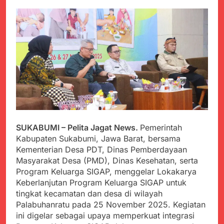
PORSADIN KE 7, SEKDA
ADE SEBUT
Juli 22, 2024
PENYELENGGARAAN
Terungkap Dalang
SANGAT BAIK
Pemasok BHP Alkes ke
Puskesmas-
Juli 22, 2024
Puskesmas se-
Warga Tersenyum
kabupaten Sukabumi
Bahagia Saat Satgas
selama 7 Tahun.
Yonif 310/KK Bagikan
Juli 22, 2024
Puluhan Pakaian
Diduga Kadinkes Kab.
Sukabumi terlibat
dalam pengadaan obat
Juli 22, 2024
akan kadaluarsa di
Menkes diharap sidak
SUKABUMI – Pelita Jagat News.
Pemerintah
puskesmas.
ke Dinkes dan keseluruh
Kabupaten Sukabumi, Jawa Barat, bersama
Puskesmas di Kab.
Juli 21, 2024
Kementerian Desa PDT, Dinas Pemberdayaan
Sukabumi terkait
Polres Sumenep
Masyarakat Desa (PMD), Dinas Kesehatan, serta
Dugaan beredar nya
Ungkap Kasus
Obat obatan Kadaluarsa
Program Keluarga SIGAP, menggelar Lokakarya
Pencabulan Terhadap
Juli 21, 2024
Keberlanjutan Program Keluarga SIGAP untuk
Anak
Kisruh terkait Dugaan
tingkat kecamatan dan desa di wilayah
Puskesmas beli obat
Palabuhanratu pada 25 November 2025. Kegiatan
akan Kadaluarsa,Ketua
Juli 21, 2024
ini digelar sebagai upaya memperkuat integrasi
Komisi 4 DPRD
Perindah Gereja,