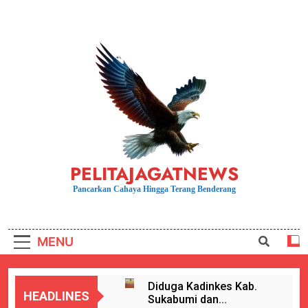
Skip
to
content
PELITAJAGATNEWS
Pancarkan Cahaya Hingga Terang Benderang
MENU
Diduga Kadinkes Kab.
HEADLINES
Sukabumi dan