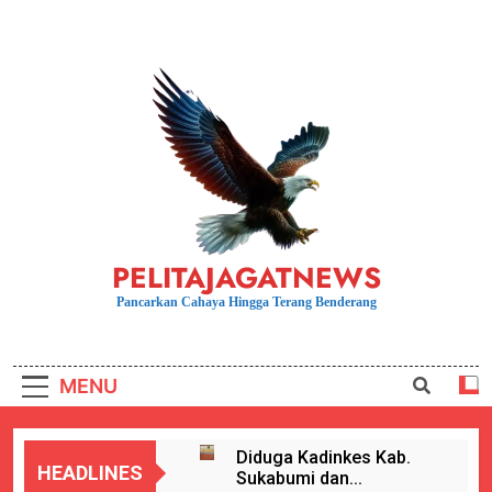
Skip
to
content
PELITAJAGATNEWS
Pancarkan Cahaya Hingga Terang Benderang
MENU
Diduga Kadinkes Kab.
HEADLINES
Sukabumi dan