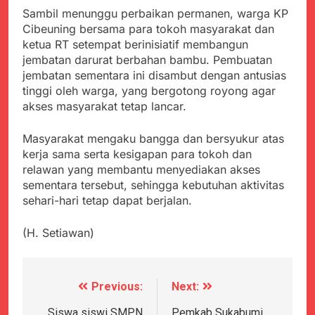
menyalahgunakan
Sambut Tahun Ajaran
Sambil menunggu perbaikan permanen, warga KP
Anggaran Thn 2023.
Baru, Satgas Yonif
Cibeuning bersama para tokoh masyarakat dan
310/KK Ajak Pelajar
Juli 19, 2024
ketua RT setempat berinisiatif membangun
Bersihkan Lingkungan
Selisih APBD Tahun
jembatan darurat berbahan bambu. Pembuatan
Sekolah
2023 Kab.Sukabumi
jembatan sementara ini disambut dengan antusias
Sebesar Rp 31 Miliar
Juli 16, 2024
tinggi oleh warga, yang bergotong royong agar
Ketua DPD JWI
akses masyarakat tetap lancar.
Sukabumi Raya
Ingatkan Pentingnya
Agustus 8, 2026
Masyarakat mengaku bangga dan bersyukur atas
Verifikasi Isu Dugaan
Aksi Humanis Polri:
kerja sama serta kesigapan para tokoh dan
terhadap Kepala KUA
Kapolsek Kebonpedes
Pabuaran
relawan yang membantu menyediakan akses
Bantu Lansia dengan
Agustus 7, 2026
sementara tersebut, sehingga kebutuhan aktivitas
Kursi Roda, Warga Haru
Data Ganda Capai 6
sehari-hari tetap dapat berjalan.
dan Bersyukur
Juta, BGN Benahi Basis
Penerima Program
Agustus 6, 2026
(H. Setiawan)
Makan Bergizi Gratis
Zulhas Pastikan SPPG
di Wilayah 3T Tuntas
Pekan Ini, Integrasi
Agustus 6, 2026
Data MBG Hampir
Bobby Maulana Pastikan
Previous:
Next:
Navigasi
Rampung
Kawasan Kuliner Ahmad
Siswa siswi SMPN
Pemkab Sukabumi
Yani Tetap Bersih,