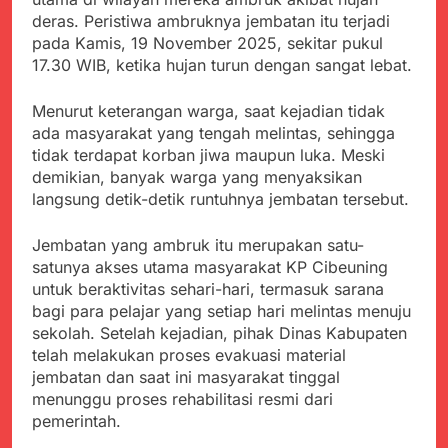
Kabupaten Sukabumi
Satgas Yonif 310/KK
deras. Peristiwa ambruknya jembatan itu terjadi
Angkat Bicara
Lakukan Pengecatan
Juli 21, 2024
pada Kamis, 19 November 2025, sekitar pukul
Dan Pembenahan
Kadinkes kab. Sukabumi
17.30 WIB, ketika hujan turun dengan sangat lebat.
Angkat Bicara Terkait
Dugaan pembelian obat
Juli 21, 2024
Menurut keterangan warga, saat kejadian tidak
yang akan Kadaluarsa
Diduga Pembelian Obat
ada masyarakat yang tengah melintas, sehingga
oleh Puskesmas
oleh Puskesmas di
tidak terdapat korban jiwa maupun luka. Meski
Kab. Sukabumi yang
Juli 20, 2024
demikian, banyak warga yang menyaksikan
akan Kadaluarsa.
Tunjukan
langsung detik-detik runtuhnya jembatan tersebut.
Perhatiannya, Satgas
Yonif 310/KK Berikan
Juli 20, 2024
Jembatan yang ambruk itu merupakan satu-
Bantuan Duka Cita
Polda Jabar Beberkan
satunya akses utama masyarakat KP Cibeuning
Perkembangan
untuk beraktivitas sehari-hari, termasuk sarana
Terbaru Kasus Dago
Juli 20, 2024
bagi para pelajar yang setiap hari melintas menuju
Elos
Kejaksaan Negeri Kab
sekolah. Setelah kejadian, pihak Dinas Kabupaten
Sukabumi didesak usut
telah melakukan proses evakuasi material
Tuntas Dugaan
Juli 19, 2024
jembatan dan saat ini masyarakat tinggal
penyelewengan
Diduga Kuat
menunggu proses rehabilitasi resmi dari
Pengadaan Buku Simi
Inspektorat Kab,
pemerintah.
Sukabumi
Juli 19, 2024