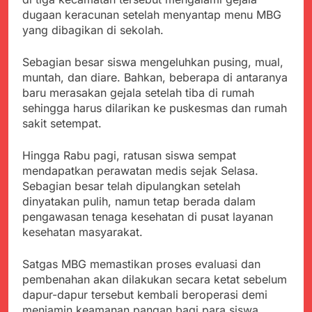
Agustus 5, 2026
Cegah Stunting
Berangkatkan Empat
dugaan keracunan setelah menyantap menu MBG
SMA Negeri Nyalindung
Korban Kebakaran KMP
yang dibagikan di sekolah.
Sukabumi Diduga
Mutiara Sentosa 2 ke
Lakukan Pungutan
Agustus 4, 2026
Posko Pusat Tg. Perak
melalui Komite Sekolah,
Sebagian besar siswa mengeluhkan pusing, mual,
Ketua Umum FSP
Surabaya
Disorot karena Dinilai
Maritim Indonesia
muntah, dan diare. Bahkan, beberapa di antaranya
Bertentangan dengan
Bantah Isu Mogok
baru merasakan gejala setelah tiba di rumah
Agustus 3, 2026
Edaran Disdik Jabar
Nasional TKBM: “Belum
sehingga harus dilarikan ke puskesmas dan rumah
Menjelajahi Potensi
Ada Keputusan Resmi”
Alam dan Kehangatan
sakit setempat.
Gotong Royong di
Agustus 3, 2026
Desa Sukakersa
Korban Tenggelam di
Hingga Rabu pagi, ratusan siswa sempat
Perairan Giligenting
mendapatkan perawatan medis sejak Selasa.
Ditemukan, Polisi
Agustus 3, 2026
Sebagian besar telah dipulangkan setelah
Pastikan Penanganan
Kapolresta Sumenep
dinyatakan pulih, namun tetap berada dalam
Berjalan Sesuai
Sambut Kedatangan
pengawasan tenaga kesehatan di pusat layanan
Prosedur
Korban Evakuasi KM
Agustus 3, 2026
kesehatan masyarakat.
Mutiara Sentosa 2 di
Pelabuhan Kalianget
Satgas MBG memastikan proses evaluasi dan
pembenahan akan dilakukan secara ketat sebelum
dapur-dapur tersebut kembali beroperasi demi
menjamin keamanan pangan bagi para siswa.