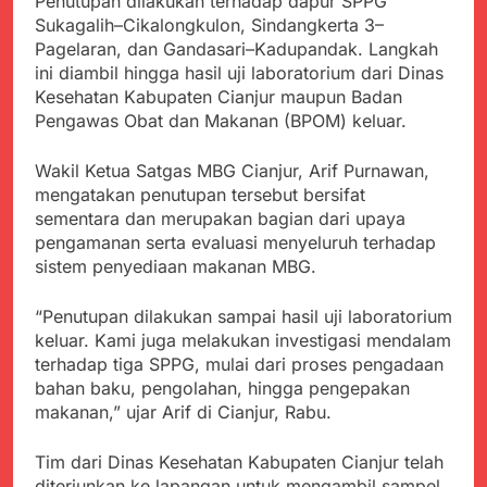
Penutupan dilakukan terhadap dapur SPPG
Kabupaten Sukabumi
Satgas Yonif 310/KK
Sukagalih–Cikalongkulon, Sindangkerta 3–
Angkat Bicara
Lakukan Pengecatan
Juli 21, 2024
Pagelaran, dan Gandasari–Kadupandak. Langkah
Dan Pembenahan
Kadinkes kab. Sukabumi
ini diambil hingga hasil uji laboratorium dari Dinas
Angkat Bicara Terkait
Kesehatan Kabupaten Cianjur maupun Badan
Dugaan pembelian obat
Juli 21, 2024
Pengawas Obat dan Makanan (BPOM) keluar.
yang akan Kadaluarsa
Diduga Pembelian Obat
oleh Puskesmas
oleh Puskesmas di
Wakil Ketua Satgas MBG Cianjur, Arif Purnawan,
Kab. Sukabumi yang
Juli 20, 2024
mengatakan penutupan tersebut bersifat
akan Kadaluarsa.
Tunjukan
sementara dan merupakan bagian dari upaya
Perhatiannya, Satgas
pengamanan serta evaluasi menyeluruh terhadap
Yonif 310/KK Berikan
Juli 20, 2024
sistem penyediaan makanan MBG.
Bantuan Duka Cita
Polda Jabar Beberkan
Perkembangan
“Penutupan dilakukan sampai hasil uji laboratorium
Terbaru Kasus Dago
Juli 20, 2024
keluar. Kami juga melakukan investigasi mendalam
Elos
Kejaksaan Negeri Kab
terhadap tiga SPPG, mulai dari proses pengadaan
Sukabumi didesak usut
bahan baku, pengolahan, hingga pengepakan
Tuntas Dugaan
Juli 19, 2024
makanan,” ujar Arif di Cianjur, Rabu.
penyelewengan
Diduga Kuat
Pengadaan Buku Simi
Inspektorat Kab,
Tim dari Dinas Kesehatan Kabupaten Cianjur telah
Sukabumi
Juli 19, 2024
diterjunkan ke lapangan untuk mengambil sampel