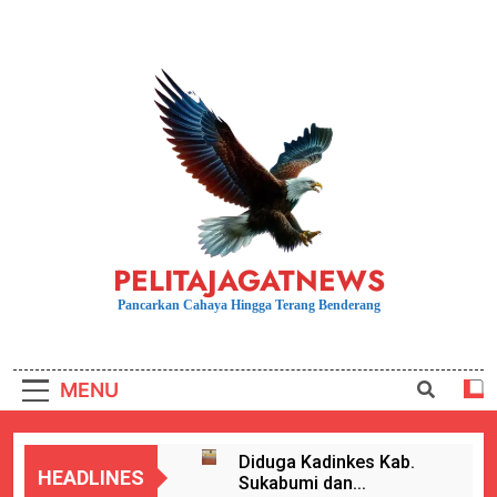
Skip
to
content
PELITAJAGATNEWS
Pancarkan Cahaya Hingga Terang Benderang
MENU
Diduga Kadinkes Kab.
HEADLINES
Sukabumi dan