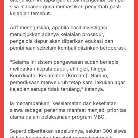
menyalahgunakan
Sambut Tahun Ajaran
Anggaran Thn 2023.
sisa makanan guna memastikan penyebab pasti
Baru, Satgas Yonif
kejadian tersebut.
310/KK Ajak Pelajar
Juli 19, 2024
Bersihkan Lingkungan
Selisih APBD Tahun
Sekolah
Arif menegaskan, apabila hasil investigasi
2023 Kab.Sukabumi
menunjukkan adanya kelalaian prosedur,
Sebesar Rp 31 Miliar
Juli 16, 2024
pengelola dapur akan diberikan edukasi dan
Data Ganda Capai 6
pembinaan sebelum kembali diizinkan beroperasi.
Juta, BGN Benahi Basis
Penerima Program
Agustus 6, 2026
Makan Bergizi Gratis
“Selama ini sistem pengawasan sudah berlapis,
Zulhas Pastikan SPPG
melibatkan kepala dapur, ahli gizi, hingga
di Wilayah 3T Tuntas
Koordinator Kecamatan (Korcam). Namun,
Pekan Ini, Integrasi
Agustus 6, 2026
Data MBG Hampir
pemeriksaan menyeluruh tetap kami lakukan agar
Bobby Maulana Pastikan
Rampung
kejadian serupa tidak terulang,” katanya.
Kawasan Kuliner Ahmad
Yani Tetap Bersih,
Agustus 6, 2026
Pemkot Sukabumi
Ia menambahkan, keselamatan dan kesehatan
Ribuan Warga Padati
Perkuat Penataan
siswa sebagai penerima manfaat menjadi prioritas
Peringatan Hari ASI
Pedagang dan
Sedunia di Cibadak,
utama dalam pelaksanaan program MBG.
Agustus 6, 2026
Pengelolaan Sampah
PDIP Tegaskan ASI
Wujud Kepedulian Polri,
adalah Investasi
Seperti diberitakan sebelumnya, sekitar 300 siswa
Kapolresta Sumenep
Peradaban dan Upaya
Koordinasikan dan
di tiga kecamatan tersebut mengalami gejala